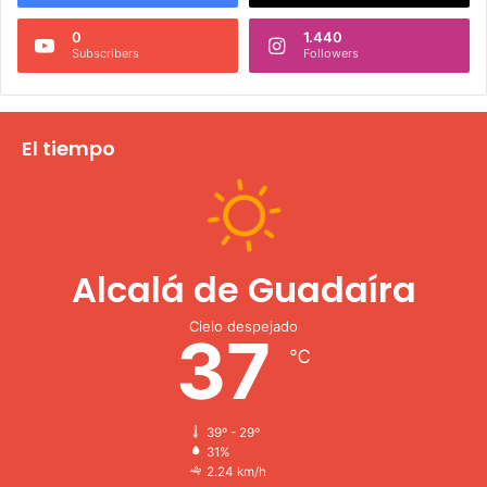
2
0
0
1.440
2
Subscribers
Followers
6
s
e
a
El tiempo
b
r
i
r
á
Alcalá de Guadaíra
e
l
p
Cielo despejado
37
r
℃
ó
x
i
39º - 29º
m
31%
o
2.24 km/h
l