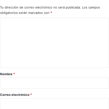
e
Tu dirección de correo electrónico no será publicada.
Los campos
a
obligatorios están marcados con
*
b
o
C
n
o
o
s
m
d
e
e
l
n
a
t
p
a
i
s
r
Nombre
*
c
i
i
n
o
a
*
Correo electrónico
*
m
u
n