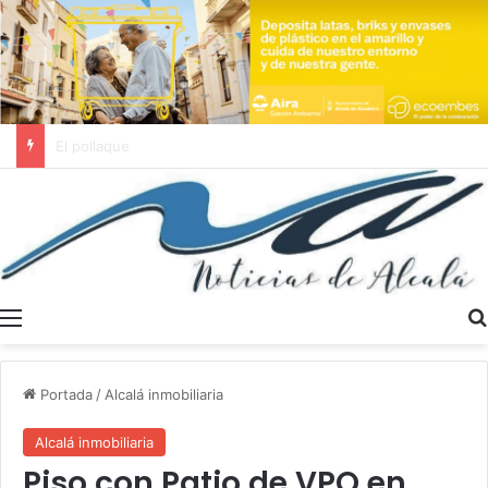
Se buscan trabajadores sociales en Dos Hermanas y Alcalá de Guadaíra
Menú
Portada
/
Alcalá inmobiliaria
Alcalá inmobiliaria
Piso con Patio de VPO en