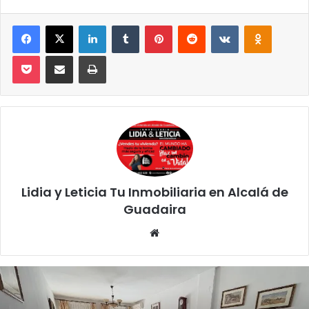
Facebook
X
LinkedIn
Tumblr
Pinterest
Reddit
VKontakte
Odnoklassniki
Pocket
Compartir por correo electrónico
Imprimir
Lidia y Leticia Tu Inmobiliaria en Alcalá de
Guadaira
Siti
o
we
b