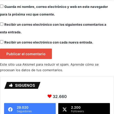
i
Guarda mi nombre, correo electrónico y web en este navegador
c
i
para la próxima vez que comente.
p
a
Recibir un correo electrónico con los siguientes comentarios a
l
esta entrada.
d
e
Recibir un correo electrónico con cada nueva entrada.
v
e
r
a
Este sitio usa Akismet para reducir el spam.
Aprende cómo se
n
procesan los datos de tus comentarios.
o
S
a
SIGUENOS
n
J
32.660
u
a
29.020
2.200
n
Seguidores
Followers