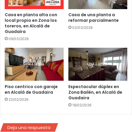
i
ó
n
Casa en planta alta con
Casa de una planta a
p
local propio en Zona los
reformar parcialmente
toreros, en Alcalá de
a
03/03/2026
Guadaíra
r
a
09/03/2026
l
a
a
d
j
u
d
Piso centrico con garaje
Espectacular dúplex en
i
en Alcalá de Guadaira
Zona Bailén, en Alcalá de
c
Guadaira
23/02/2026
a
18/02/2026
c
i
ó
n
Deja una respuesta
d