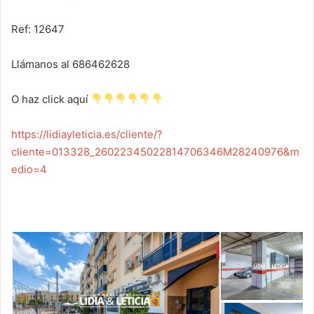
Ref: 12647
Llámanos al 686462628
O haz click aquí
https://lidiayleticia.es/cliente/?
cliente=013328_26022345022814706346M28240976&m
edio=4