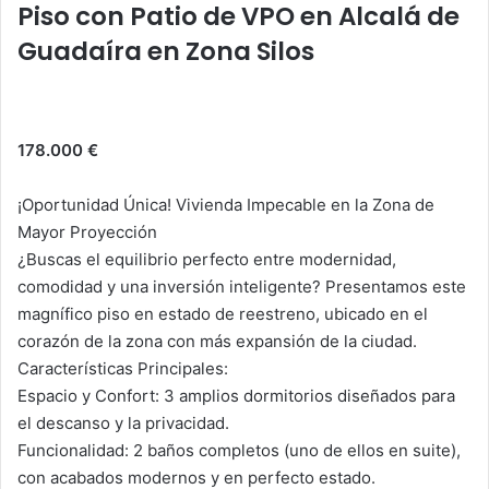
s
e
er
e
l
p
Piso con Patio de VPO en Alcalá de
A
b
dI
ar
Guadaíra en Zona Silos
p
o
n
tir
p
o
k
178.000 €
¡Oportunidad Única! Vivienda Impecable en la Zona de
Mayor Proyección
¿Buscas el equilibrio perfecto entre modernidad,
comodidad y una inversión inteligente? Presentamos este
magnífico piso en estado de reestreno, ubicado en el
corazón de la zona con más expansión de la ciudad.
Características Principales:
Espacio y Confort: 3 amplios dormitorios diseñados para
el descanso y la privacidad.
Funcionalidad: 2 baños completos (uno de ellos en suite),
con acabados modernos y en perfecto estado.