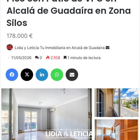
Alcalá de Guadaíra en Zona
Silos
178.000 €
Lidia y Leticia Tu Inmobiliaria en Alcalá de Guadaira
S
e
11/05/2026
0
2.108
1 minuto de lectura
n
Facebook
X
LinkedIn
WhatsApp
Compartir por correo electrónico
d
a
n
e
m
a
i
l