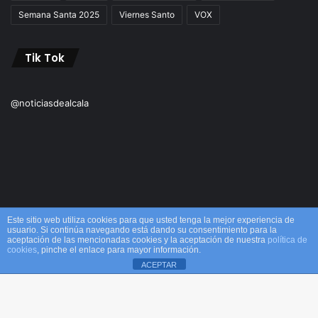
Semana Santa 2025
Viernes Santo
VOX
Tik Tok
@noticiasdealcala
Este sitio web utiliza cookies para que usted tenga la mejor experiencia de
usuario. Si continúa navegando está dando su consentimiento para la
aceptación de las mencionadas cookies y la aceptación de nuestra
política de
© Copyright 2026, Todos los derechos reservados M&M |
cookies
, pinche el enlace para mayor información.
ACEPTAR
Alcalá
Facebook
X
WhatsApp
Telegram
Viber
Inicio
Acerca de
Equipo
¡Comprar ahora!