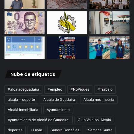
Nube de etiquetas
#alcaladeguadaira
#empleo
#NoPiques
#Trabajo
alcala + deporte
Alcala de Guadaira
Alcala nos importa
Alcalá Inmobiliaria
Ayuntamiento
Ayuntamiento de Alcalá de Guadaíra.
Club Voleibol Alcalá
deportes
LLuvia
Sandra González
Semana Santa