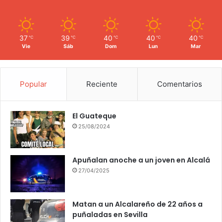
u
n
e
37
39
40
40
40
℃
℃
℃
℃
℃
s
Vie
Sáb
Dom
Lun
Mar
1
8
d
e
Popular
Reciente
Comentarios
m
a
y
El Guateque
o
25/08/2024
Apuñalan anoche a un joven en Alcalá
27/04/2025
Matan a un Alcalareño de 22 años a
puñaladas en Sevilla