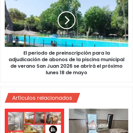
R
l
Í
p
A
e
”
r
E
i
N
o
A
d
L
o
El periodo de preinscripción para la
C
d
A
adjudicación de abonos de la piscina municipal
e
L
p
de verano San Juan 2026 se abrirá el próximo
Á
r
lunes 18 de mayo
e
i
n
s
Artículos relacionados
c
r
i
p
c