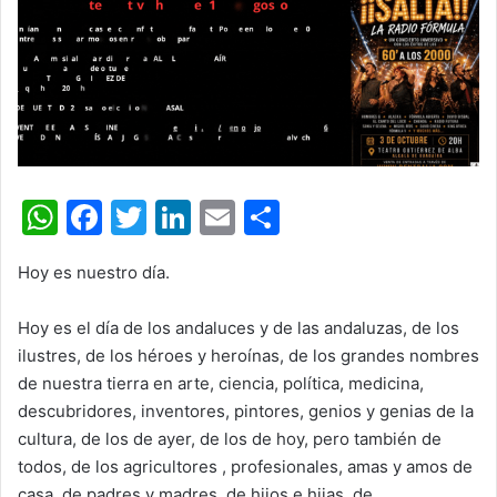
W
F
T
Li
E
C
h
a
w
n
m
o
Hoy es nuestro día.
at
c
itt
k
ai
m
s
e
er
e
l
p
Hoy es el día de los andaluces y de las andaluzas, de los
A
b
dI
ar
ilustres, de los héroes y heroínas, de los grandes nombres
de nuestra tierra en arte, ciencia, política, medicina,
p
o
n
tir
descubridores, inventores, pintores, genios y genias de la
p
o
cultura, de los de ayer, de los de hoy, pero también de
k
todos, de los agricultores , profesionales, amas y amos de
casa, de padres y madres, de hijos e hijas, de