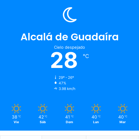
Alcalá de Guadaíra
Cielo despejado
28
℃
29º - 26º
47%
3.98 km/h
38
42
41
40
40
℃
℃
℃
℃
℃
Vie
Sáb
Dom
Lun
Mar