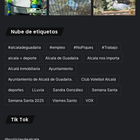
Nube de etiquetas
#alcaladeguadaira
#empleo
#NoPiques
#Trabajo
alcala + deporte
Alcala de Guadaira
Alcala nos importa
Alcalá Inmobiliaria
Ayuntamiento
Ayuntamiento de Alcalá de Guadaíra.
Club Voleibol Alcalá
deportes
LLuvia
Sandra González
Semana Santa
Semana Santa 2025
Viernes Santo
VOX
Tik Tok
@noticiasdealcala