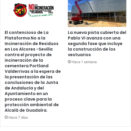
d
a
o
l
.
á
El contencioso de La
La nueva pista cubierta del
Plataforma No a la
Pablo VI avanza con una
Incineración de Residuos
segunda fase que incluye
en Los Alcores -Sevilla
la construcción de los
contra el proyecto de
vestuarios
incineración de la
Hace 1 semana
cementera Portland
Valderrivas a la espera de
la presentación de las
conclusiones de la Junta
de Andalucía y del
Ayuntamiento en un
proceso clave para la
protección ambiental de
Alcalá de Guadaíra.
Hace 7 días