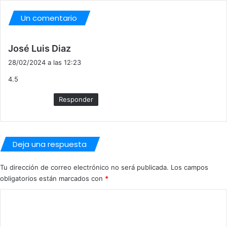
Un comentario
d
José Luis Diaz
i
28/02/2024 a las 12:23
c
4.5
e
:
Responder
Deja una respuesta
Tu dirección de correo electrónico no será publicada.
Los campos
obligatorios están marcados con
*
C
o