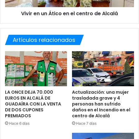
d
n
o
Vivir en un Ático en el centro de Alcalá
Á
a
t
l
i
S
c
o
Artículos relacionados
o
c
e
i
n
a
e
l
l
i
c
s
e
m
n
o
t
LA ONCE DEJA 70.000
Actualización: una mujer
i
EUROS EN ALCALÁ DE
trasladada grave y 4
r
GUADAÍRA CON LA VENTA
personas han sufrido
l
o
DE DOS CUPONES
daños en el Incendio en el
u
d
PREMIADOS
centro de Alcalá
s
e
t
Hace 6 días
Hace 7 días
A
r
l
a
c