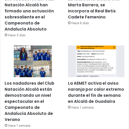
Natación Alcalá han
Marta Barrera, se
firmado una actuación
incorpora al Real Betis
sobresaliente en el
Cadete Femenino
Campeonato de
Hace 6 días
Andalucía Absoluto
Hace 3 días
Los nadadores del Club
La AEMET activa el aviso
Natación Alcalá están
naranja por calor extremo
demostrando un nivel
durante el fin de semana
espectacular en el
en Alcalá de Guadaíra
Campeonato de
Hace 1 semana
Andalucía Absoluto de
Verano
Hace 1 semana