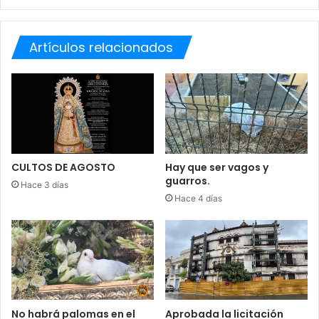
O
R
D
O
E
D
Artículos relacionados
V
E
O
M
X
O
R
I
R
A
H
CULTOS DE AGOSTO
Hay que ser vagos y
O
guarros.
Hace 3 días
G
Hace 4 días
A
D
O
No habrá palomas en el
Aprobada la licitación