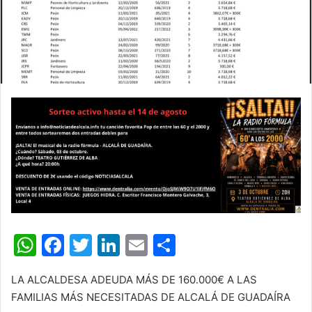
W
F
T
Li
E
C
h
a
w
n
m
o
LA ALCALDESA ADEUDA MÁS DE 160.000€ A LAS
at
c
itt
k
ai
m
FAMILIAS MÁS NECESITADAS DE ALCALÁ DE GUADAÍRA
s
e
er
e
l
p