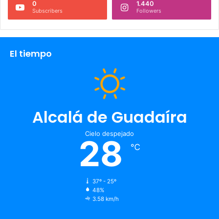
0
1.440
Subscribers
Followers
El tiempo
Alcalá de Guadaíra
Cielo despejado
28
℃
37º - 25º
48%
3.58 km/h