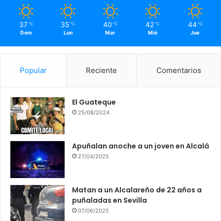
37
35
40
42
44
℃
℃
℃
℃
℃
Dom
Lun
Mar
Mié
Jue
Popular
Reciente
Comentarios
El Guateque
25/08/2024
Apuñalan anoche a un joven en Alcalá
27/04/2025
Matan a un Alcalareño de 22 años a
puñaladas en Sevilla
07/06/2025