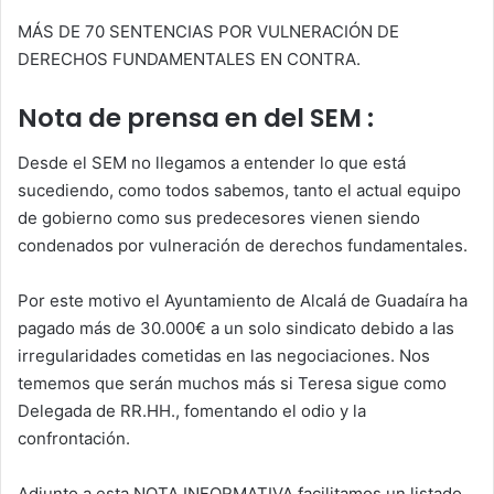
A
b
dI
ar
MÁS DE 70 SENTENCIAS POR VULNERACIÓN DE
DERECHOS FUNDAMENTALES EN CONTRA.
p
o
n
tir
p
o
Nota de prensa en del SEM :
k
Desde el SEM no llegamos a entender lo que está
sucediendo, como todos sabemos, tanto el actual equipo
de gobierno como sus predecesores vienen siendo
condenados por vulneración de derechos fundamentales.
Por este motivo el Ayuntamiento de Alcalá de Guadaíra ha
pagado más de 30.000€ a un solo sindicato debido a las
irregularidades cometidas en las negociaciones. Nos
tememos que serán muchos más si Teresa sigue como
Delegada de RR.HH., fomentando el odio y la
confrontación.
Adjunto a esta NOTA INFORMATIVA facilitamos un listado