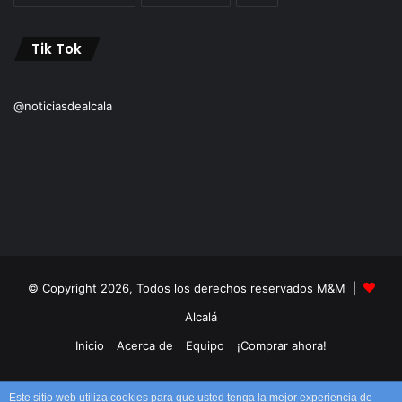
Tik Tok
@noticiasdealcala
© Copyright 2026, Todos los derechos reservados M&M |
Alcalá
Inicio
Acerca de
Equipo
¡Comprar ahora!
Facebook
X
YouTube
Instagram
TikTok
RSS
Este sitio web utiliza cookies para que usted tenga la mejor experiencia de