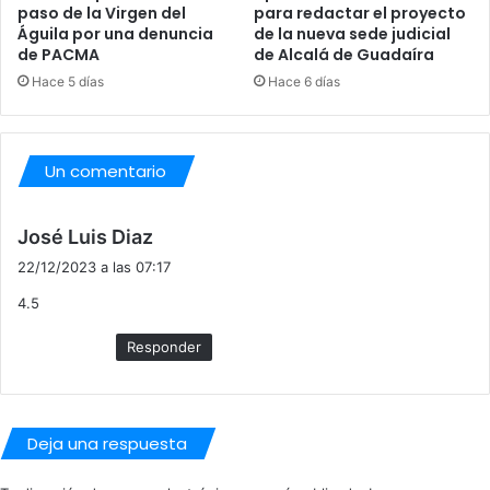
paso de la Virgen del
para redactar el proyecto
Águila por una denuncia
de la nueva sede judicial
de PACMA
de Alcalá de Guadaíra
Hace 5 días
Hace 6 días
Un comentario
d
José Luis Diaz
i
22/12/2023 a las 07:17
c
4.5
e
:
Responder
Deja una respuesta