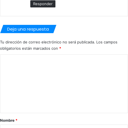
Responder
Deja una respuesta
Tu dirección de correo electrónico no será publicada.
Los campos
obligatorios están marcados con
*
C
o
m
e
n
t
a
r
Nombre
*
i