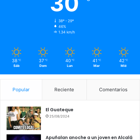
30
38º - 29º
46%
1.34 km/h
38
37
40
41
42
℃
℃
℃
℃
℃
Sáb
Dom
Lun
Mar
Mié
Popular
Reciente
Comentarios
El Guateque
25/08/2024
Apuñalan anoche a un joven en Alcalá