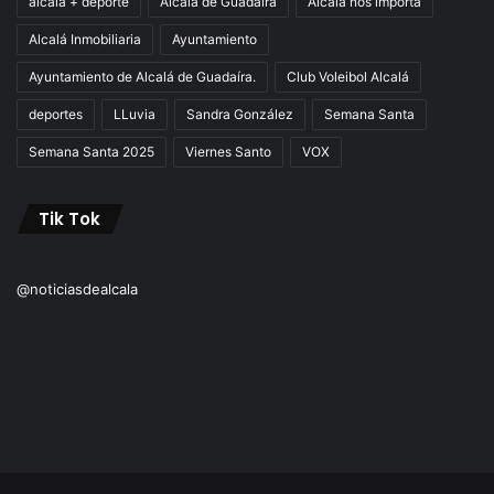
alcala + deporte
Alcala de Guadaira
Alcala nos importa
Alcalá Inmobiliaria
Ayuntamiento
Ayuntamiento de Alcalá de Guadaíra.
Club Voleibol Alcalá
deportes
LLuvia
Sandra González
Semana Santa
Semana Santa 2025
Viernes Santo
VOX
Tik Tok
@noticiasdealcala