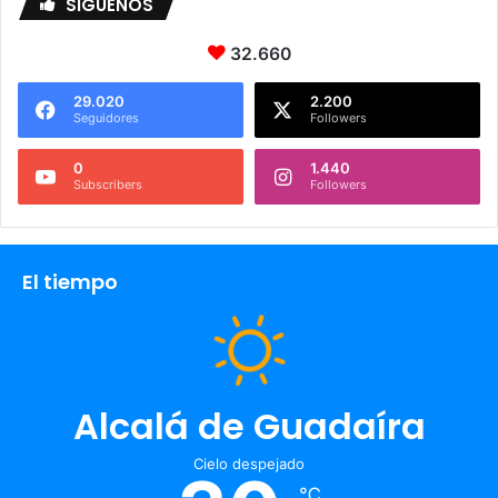
SIGUENOS
32.660
29.020
2.200
Seguidores
Followers
0
1.440
Subscribers
Followers
El tiempo
Alcalá de Guadaíra
Cielo despejado
℃