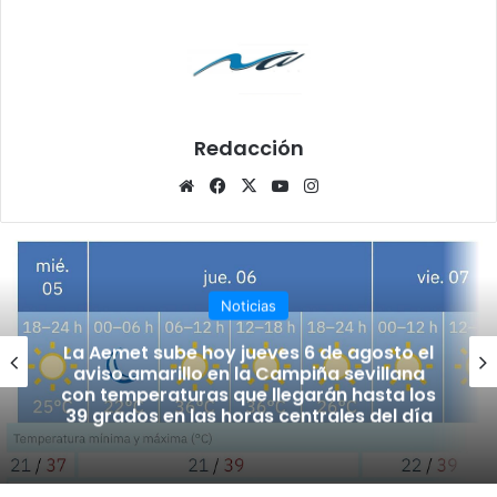
Redacción
Siti
Fa
X
Yo
Ins
o
ce
uT
tag
we
bo
ub
ra
b
ok
e
m
Noticias
La Aemet sube hoy jueves 6 de agosto el
aviso amarillo en la Campiña sevillana
con temperaturas que llegarán hasta los
39 grados en las horas centrales del día