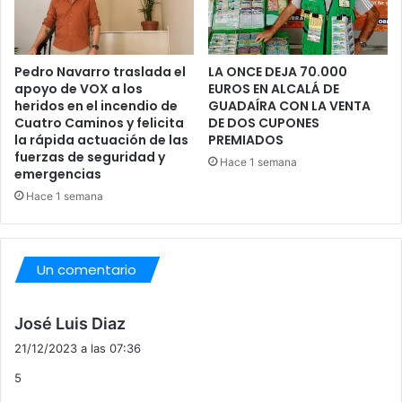
I
T
A
Pedro Navarro traslada el
LA ONCE DEJA 70.000
D
apoyo de VOX a los
EUROS EN ALCALÁ DE
A
heridos en el incendio de
GUADAÍRA CON LA VENTA
S
Cuatro Caminos y felicita
DE DOS CUPONES
D
la rápida actuación de las
PREMIADOS
E
fuerzas de seguridad y
Hace 1 semana
A
emergencias
L
Hace 1 semana
C
A
L
Á
Un comentario
d
José Luis Diaz
i
21/12/2023 a las 07:36
c
5
e
: