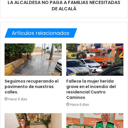
LA ALCALDESA NO PAGA A FAMILIAS NECESITADAS
S
DE ALCALÁ
A
N
O
P
Artículos relacionados
A
G
A
A
F
A
M
I
L
Seguimos recuperando el
Fallece la mujer herida
pavimento de nuestras
grave en el incendio del
I
calles.
residencial Cuatro
A
Caminos
S
Hace 5 días
N
Hace 6 días
E
C
E
S