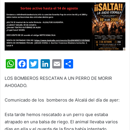
W
F
T
Li
E
C
h
a
w
n
m
o
LOS BOMBEROS RESCATAN A UN PERRO DE MORIR
at
c
itt
k
ai
m
AHOGADO.
s
e
er
e
l
p
A
b
dI
ar
Comunicado de los
bomberos de Alcalá del día de ayer:
p
o
n
tir
Esta tarde hemos rescatado a un perro que estaba
p
o
atrapado en una balsa de riego. El animal llevaba varios
k
días en ella y el guarda de la finca había intentado