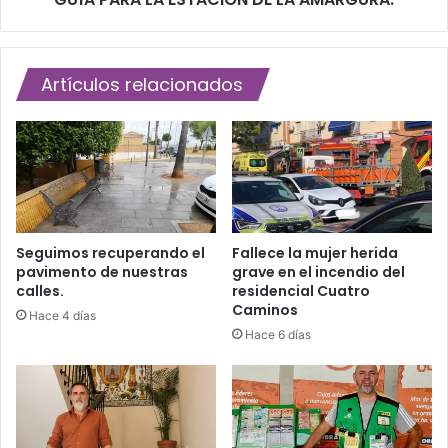
t
E
e
S
J
T
u
Artículos relacionados
A
e
C
v
I
e
Ó
s
N
S
D
a
E
n
L
t
A
Seguimos recuperando el
Fallece la mujer herida
o
pavimento de nuestras
grave en el incendio del
A
calles.
residencial Cuatro
n
M
Caminos
i
A
Hace 4 días
e
R
Hace 6 días
n
G
l
U
a
R
m
A
a
.