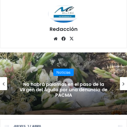
Redacción
Siti
Fa
X
o
ce
we
bo
b
ok
Noticias
No habrá palomas en el paso de la
Virgen del Águila por una denuncia de
PACMA