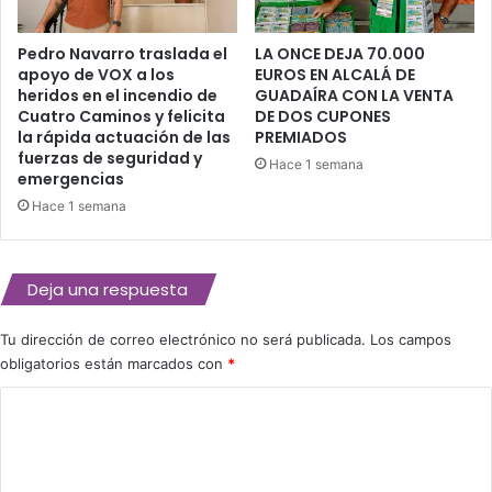
d
r
Pedro Navarro traslada el
LA ONCE DEJA 70.000
u
apoyo de VOX a los
EUROS EN ALCALÁ DE
g
heridos en el incendio de
GUADAÍRA CON LA VENTA
a
Cuatro Caminos y felicita
DE DOS CUPONES
d
la rápida actuación de las
PREMIADOS
a
fuerzas de seguridad y
Hace 1 semana
.
emergencias
Hace 1 semana
Deja una respuesta
Tu dirección de correo electrónico no será publicada.
Los campos
obligatorios están marcados con
*
C
o
m