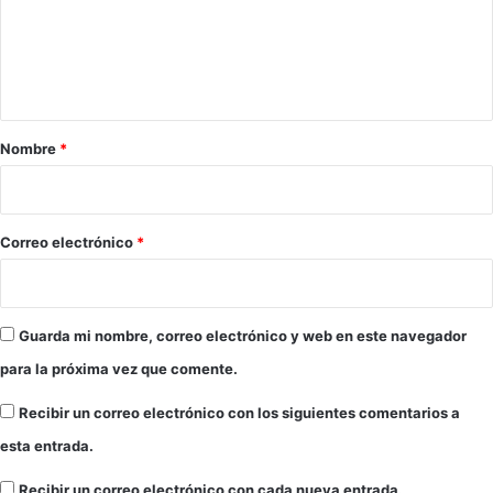
e
n
t
a
r
Nombre
*
i
o
*
Correo electrónico
*
Guarda mi nombre, correo electrónico y web en este navegador
para la próxima vez que comente.
Recibir un correo electrónico con los siguientes comentarios a
esta entrada.
Recibir un correo electrónico con cada nueva entrada.