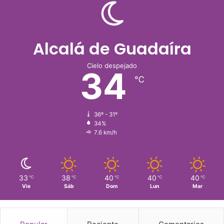
Alcalá de Guadaíra
Cielo despejado
34
℃
36º - 31º
34%
7.6 km/h
33
38
40
40
40
℃
℃
℃
℃
℃
Vie
Sáb
Dom
Lun
Mar