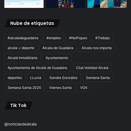
Nube de etiquetas
#alcaladeguadaira
#empleo
#NoPiques
#Trabajo
alcala + deporte
Alcala de Guadaira
Alcala nos importa
Alcalá Inmobiliaria
Ayuntamiento
Ayuntamiento de Alcalá de Guadaíra.
Club Voleibol Alcalá
deportes
LLuvia
Sandra González
Semana Santa
Semana Santa 2025
Viernes Santo
VOX
Tik Tok
@noticiasdealcala