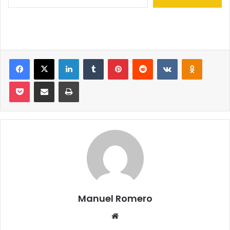
Facebook
X
LinkedIn
Tumblr
Pinterest
Reddit
VKontakte
Odnoklassniki
Pocket
Compartir por correo electrónico
Imprimir
Manuel Romero
Siti
o