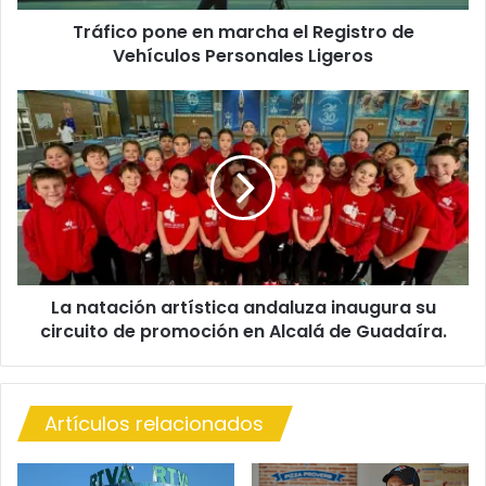
o
Tráfico pone en marcha el Registro de
n
Vehículos Personales Ligeros
e
e
n
L
m
a
a
n
r
a
c
t
h
a
a
c
e
i
l
ó
R
La natación artística andaluza inaugura su
n
e
circuito de promoción en Alcalá de Guadaíra.
a
g
r
i
t
s
í
t
Artículos relacionados
s
r
t
o
i