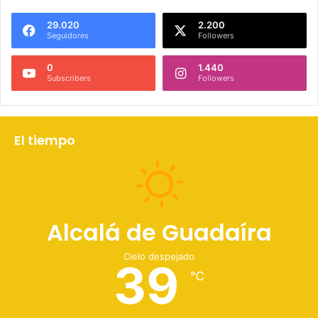
29.020
2.200
Seguidores
Followers
0
1.440
Subscribers
Followers
El tiempo
Alcalá de Guadaíra
Cielo despejado
39
℃