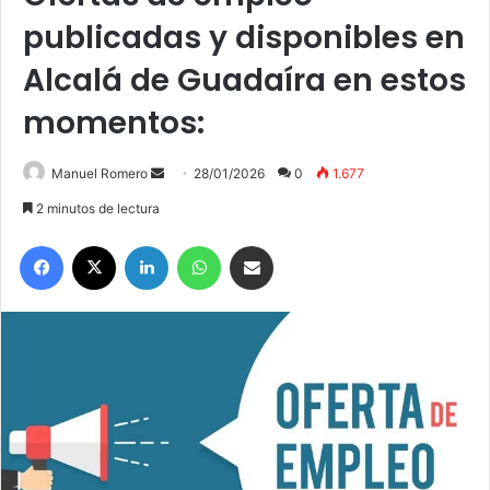
publicadas y disponibles en
Alcalá de Guadaíra en estos
momentos:
Manuel Romero
S
28/01/2026
0
1.677
e
2 minutos de lectura
n
Facebook
X
LinkedIn
WhatsApp
Compartir por correo electrónico
d
a
n
e
m
a
i
l