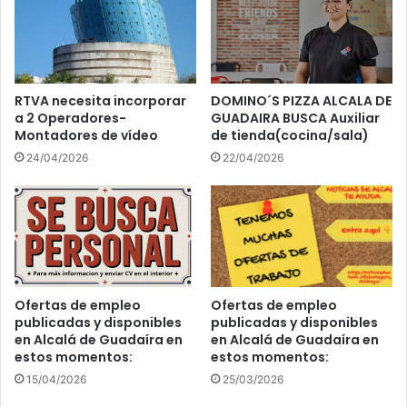
d
c
e
a
V
a
e
n
h
d
í
a
RTVA necesita incorporar
DOMINO´S PIZZA ALCALA DE
c
a 2 Operadores-
GUADAIRA BUSCA Auxiliar
l
Montadores de vídeo
de tienda(cocina/sala)
u
u
l
z
24/04/2026
22/04/2026
o
a
s
i
P
n
e
a
r
u
s
g
o
u
Ofertas de empleo
Ofertas de empleo
n
r
publicadas y disponibles
publicadas y disponibles
a
a
en Alcalá de Guadaíra en
en Alcalá de Guadaíra en
l
s
estos momentos:
estos momentos:
e
u
25/03/2026
15/04/2026
s
c
L
i