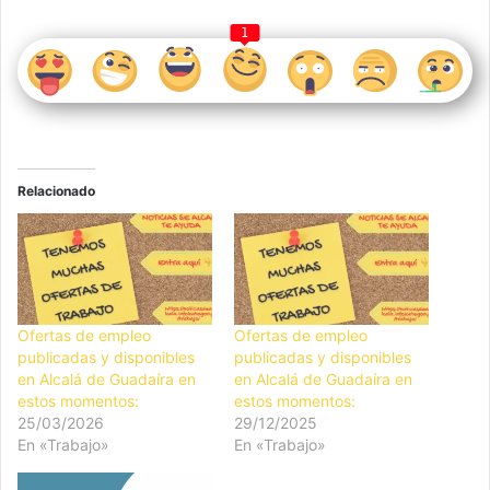
1
Relacionado
Ofertas de empleo
Ofertas de empleo
publicadas y disponibles
publicadas y disponibles
en Alcalá de Guadaíra en
en Alcalá de Guadaíra en
estos momentos:
estos momentos:
25/03/2026
29/12/2025
En «Trabajo»
En «Trabajo»