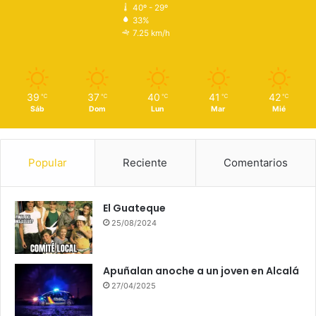
40º - 29º
33%
7.25 km/h
39
37
40
41
42
℃
℃
℃
℃
℃
Sáb
Dom
Lun
Mar
Mié
Popular
Reciente
Comentarios
El Guateque
25/08/2024
Apuñalan anoche a un joven en Alcalá
27/04/2025