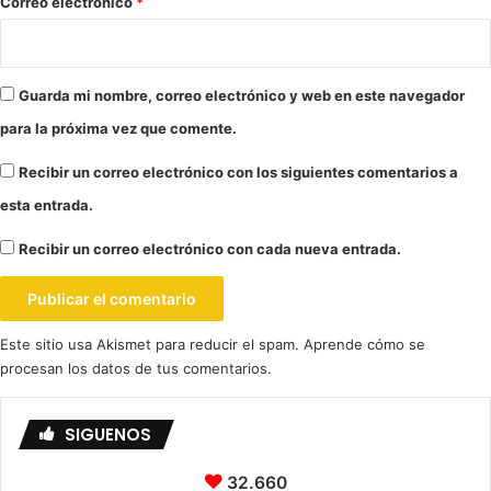
*
Correo electrónico
*
c
a
l
á
Guarda mi nombre, correo electrónico y web en este navegador
d
e
para la próxima vez que comente.
G
u
Recibir un correo electrónico con los siguientes comentarios a
a
esta entrada.
d
a
Recibir un correo electrónico con cada nueva entrada.
í
r
a
.
Este sitio usa Akismet para reducir el spam.
Aprende cómo se
procesan los datos de tus comentarios.
SIGUENOS
32.660