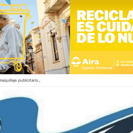
aquillaje publicitario” del PSOE con la vivienda protegida en Alcalá de 