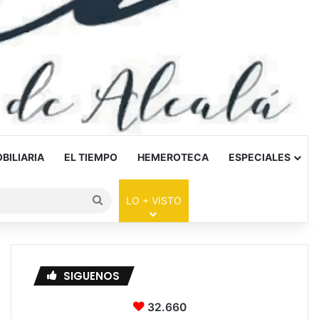
BILIARIA
EL TIEMPO
HEMEROTECA
ESPECIALES
Buscar
LO + VISTO
por
SIGUENOS
32.660