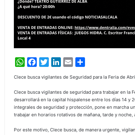
W
F
T
Li
E
C
h
a
w
n
m
o
Clece busca vigilantes de Seguridad para la Feria de Abril
at
c
itt
k
ai
m
s
e
er
e
l
p
Clece busca vigilantes de seguridad para trabajar en la F
A
b
dI
ar
desarrollará en la capital hispalense entre los días 14 
integrales de seguridad y protección, pone en marcha un
p
o
n
tir
trabajar en horarios rotativos de mañana, tarde y noche,
p
o
k
Por este motivo, Clece busca, de manera urgente, vigilan