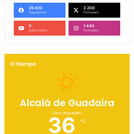
29.020
2.200
Seguidores
Followers
0
1.440
Subscribers
Followers
El tiempo
Alcalá de Guadaíra
Cielo despejado
36
℃