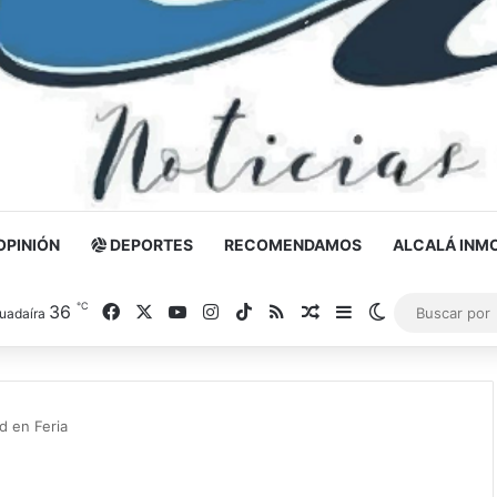
OPINIÓN
DEPORTES
RECOMENDAMOS
ALCALÁ INMO
℃
36
Facebook
X
YouTube
Instagram
TikTok
RSS
Noticia al azar
Barra lateral
Switch skin
uadaíra
d en Feria