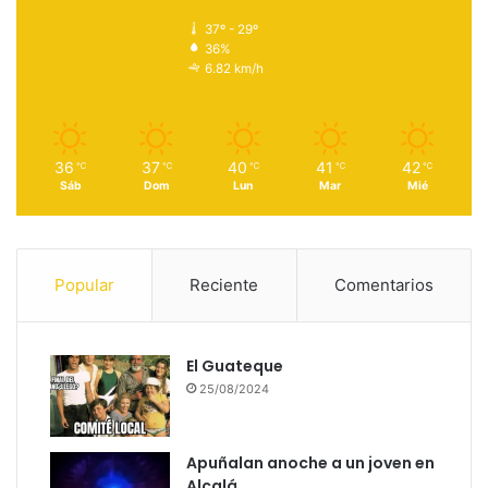
37º - 29º
36%
6.82 km/h
36
37
40
41
42
℃
℃
℃
℃
℃
Sáb
Dom
Lun
Mar
Mié
Popular
Reciente
Comentarios
El Guateque
25/08/2024
Apuñalan anoche a un joven en
Alcalá