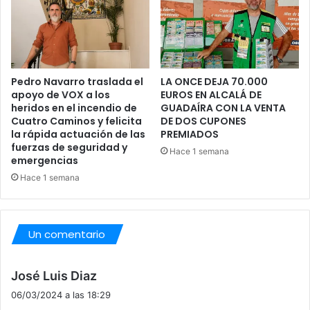
r
d
i
n
a
Pedro Navarro traslada el
LA ONCE DEJA 70.000
d
apoyo de VOX a los
EUROS EN ALCALÁ DE
o
heridos en el incendio de
GUADAÍRA CON LA VENTA
r
Cuatro Caminos y felicita
DE DOS CUPONES
a
la rápida actuación de las
PREMIADOS
d
fuerzas de seguridad y
Hace 1 semana
e
emergencias
A
Hace 1 semana
x
s
i
e
Un comentario
n
A
d
l
José Luis Diaz
c
i
06/03/2024 a las 18:29
a
c