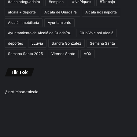
#alcaladeguadaira
#empleo
#NoPiques
#Trabajo
alcala + deporte
Alcala de Guadaira
Alcala nos importa
Alcalá Inmobiliaria
Ayuntamiento
Ayuntamiento de Alcalá de Guadaíra.
Club Voleibol Alcalá
deportes
LLuvia
Sandra González
Semana Santa
Semana Santa 2025
Viernes Santo
VOX
Tik Tok
@noticiasdealcala