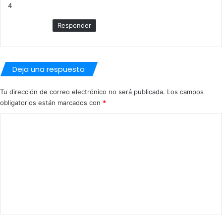
l
4
e
á
:
Responder
Deja una respuesta
Tu dirección de correo electrónico no será publicada.
Los campos
obligatorios están marcados con
*
C
o
m
e
n
t
a