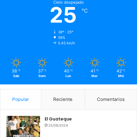
Cielo despejado
25
℃
38º - 25º
56%
0.45 km/h
38
37
40
41
42
℃
℃
℃
℃
℃
Sáb
Dom
Lun
Mar
Mié
Popular
Reciente
Comentarios
El Guateque
25/08/2024