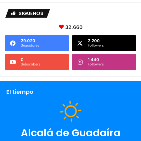
SIGUENOS
32.660
29.020
2.200
Seguidores
Followers
0
1.440
Subscribers
Followers
El tiempo
Alcalá de Guadaíra