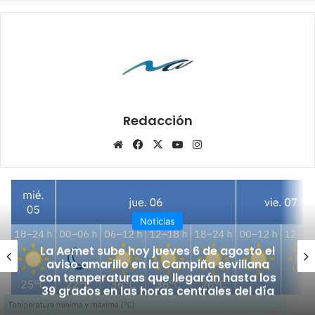
Redacción
Siti
Fa
X
Yo
Ins
o
ce
uT
tag
we
bo
ub
ra
b
ok
e
m
Noticias
La Aemet sube hoy jueves 6 de agosto el
aviso amarillo en la Campiña sevillana
con temperaturas que llegarán hasta los
39 grados en las horas centrales del día