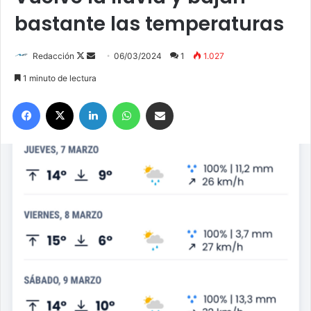
bastante las temperaturas
Redacción
F
S
06/03/2024
1
1.027
o
e
1 minuto de lectura
l
n
Facebook
X
LinkedIn
WhatsApp
Compartir por correo electrónico
l
d
o
a
w
n
o
e
n
m
X
a
i
l