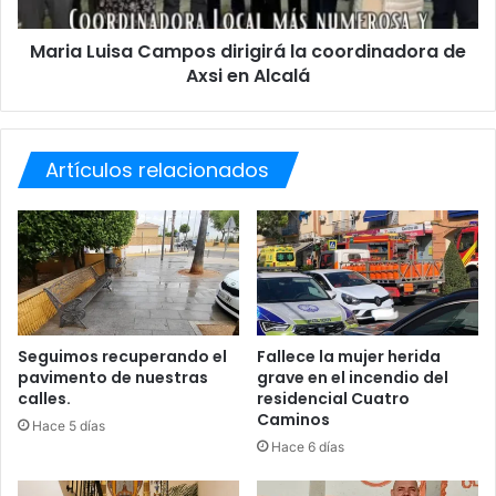
a
i
ñ
s
Maria Luisa Campos dirigirá la coordinadora de
a
a
r
Axsi en Alcalá
C
n
a
o
m
s
p
?
Artículos relacionados
o
s
d
i
r
i
g
i
r
Seguimos recuperando el
Fallece la mujer herida
pavimento de nuestras
grave en el incendio del
á
calles.
residencial Cuatro
l
Caminos
a
Hace 5 días
c
Hace 6 días
o
o