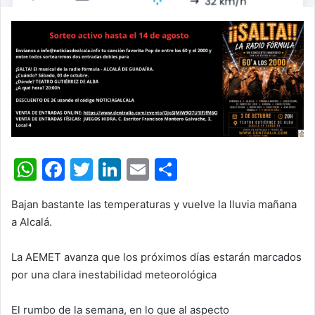
W
F
T
Li
E
C
h
a
w
n
m
o
Bajan bastante las temperaturas y vuelve la lluvia mañana
at
c
itt
k
ai
m
a Alcalá.
s
e
er
e
l
p
A
b
dI
ar
La AEMET avanza que los próximos días estarán marcados
por una clara inestabilidad meteorológica
p
o
n
tir
p
o
El rumbo de la semana, en lo que al aspecto