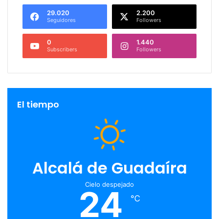
29.020
2.200
Seguidores
Followers
0
1.440
Subscribers
Followers
El tiempo
Alcalá de Guadaíra
Cielo despejado
24
℃