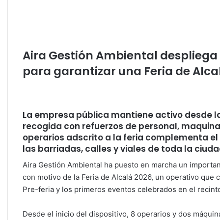
h
a
w
n
m
o
at
c
itt
k
ai
m
s
e
er
e
l
p
A
b
dI
ar
Aira Gestión Ambiental despliega 
p
o
n
tir
para garantizar una Feria de Alcal
p
o
k
La empresa pública mantiene activo desde la 
recogida con refuerzos de personal, maquinaria
operarios adscrito a la feria complementa el 
las barriadas, calles y viales de toda la ciud
Aira Gestión Ambiental ha puesto en marcha un important
con motivo de la Feria de Alcalá 2026, un operativo que
Pre-feria y los primeros eventos celebrados en el recinto
Desde el inicio del dispositivo, 8 operarios y dos máquin