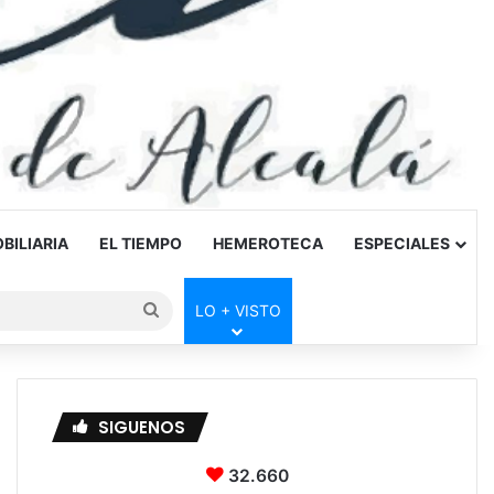
BILIARIA
EL TIEMPO
HEMEROTECA
ESPECIALES
Buscar
LO + VISTO
por
SIGUENOS
32.660