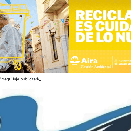
maquillaje publicitario” del PSOE con la vivienda protegida en Alcalá de