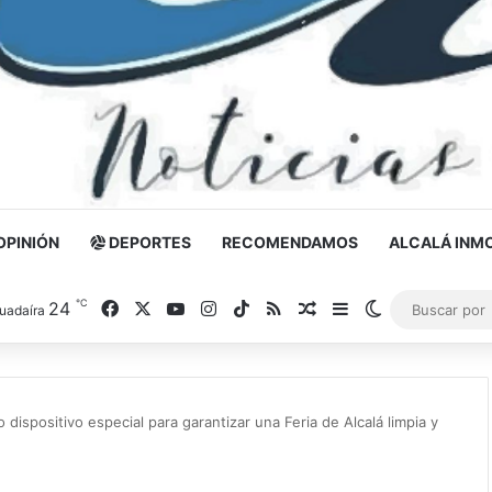
OPINIÓN
DEPORTES
RECOMENDAMOS
ALCALÁ INMO
℃
24
Facebook
X
YouTube
Instagram
TikTok
RSS
Noticia al azar
Barra lateral
Switch skin
uadaíra
dispositivo especial para garantizar una Feria de Alcalá limpia y