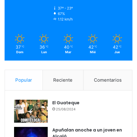
37º - 23º
67%
1.12 km/h
37
36
40
42
42
℃
℃
℃
℃
℃
Dom
Lun
Mar
Mié
Jue
Popular
Reciente
Comentarios
El Guateque
25/08/2024
Apuñalan anoche a un joven en
Alcalá