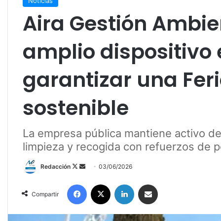
Noticias
Aira Gestión Ambie
amplio dispositivo
garantizar una Feri
sostenible
La empresa pública mantiene activo des
limpieza y recogida con refuerzos de pe
Redacción
F
S
03/06/2026
o
e
Facebook
X
LinkedIn
Compartir por correo electrónico
l
n
Compartir
l
d
o
a