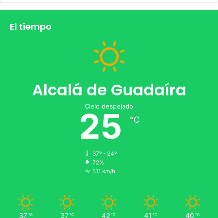
El tiempo
Alcalá de Guadaíra
Cielo despejado
25
℃
37º - 24º
72%
1.11 km/h
37
37
42
41
40
℃
℃
℃
℃
℃