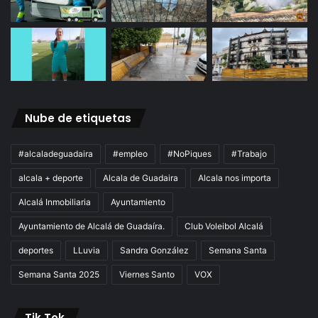
Nube de etiquetas
#alcaladeguadaira
#empleo
#NoPiques
#Trabajo
alcala + deporte
Alcala de Guadaira
Alcala nos importa
Alcalá Inmobiliaria
Ayuntamiento
Ayuntamiento de Alcalá de Guadaíra.
Club Voleibol Alcalá
deportes
LLuvia
Sandra González
Semana Santa
Semana Santa 2025
Viernes Santo
VOX
Tik Tok