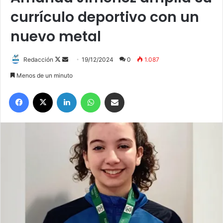
currículo deportivo con un
nuevo metal
Redacción
F
S
19/12/2024
0
1.087
o
e
Menos de un minuto
l
n
Facebook
X
LinkedIn
WhatsApp
Compartir por correo electrónico
l
d
o
a
w
n
o
e
n
m
X
a
i
l