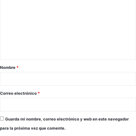
C
o
m
e
n
t
a
r
Nombre
*
i
o
*
Correo electrónico
*
Guarda mi nombre, correo electrónico y web en este navegador
para la próxima vez que comente.