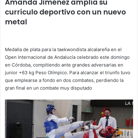
A
b
dI
ar
Amanda Jiménez amplía su
p
o
n
tir
currículo deportivo con un nuevo
p
o
metal
k
Medalla de plata para la taekwondista alcalareña en el
Open Internacional de Andalucía celebrado este domingo
en Córdoba, compitiendo ante grandes adversarias en
junior +63 kg Peso Olímpico. Para alcanzar el triunfo tuvo
que emplearse a fondo en dos combates, perdiendo la
gran final en un combate muy disputado