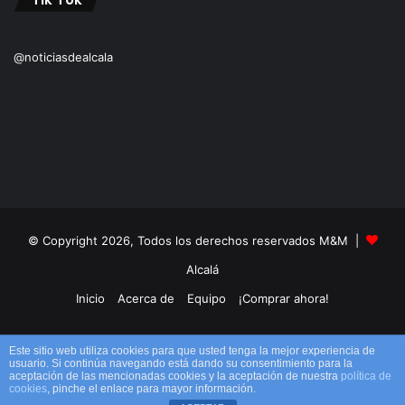
@noticiasdealcala
© Copyright 2026, Todos los derechos reservados M&M |
Alcalá
Inicio
Acerca de
Equipo
¡Comprar ahora!
Facebook
X
YouTube
Instagram
TikTok
RSS
Este sitio web utiliza cookies para que usted tenga la mejor experiencia de
usuario. Si continúa navegando está dando su consentimiento para la
aceptación de las mencionadas cookies y la aceptación de nuestra
política de
cookies
, pinche el enlace para mayor información.