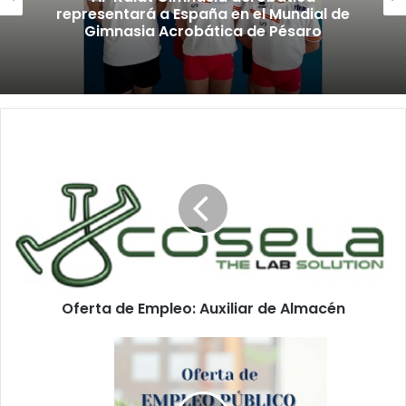
representará a España en el Mundial de
Gimnasia Acrobática de Pésaro
O
f
e
r
t
a
d
e
E
Oferta de Empleo: Auxiliar de Almacén
m
p
l
T
e
r
o
a
:
b