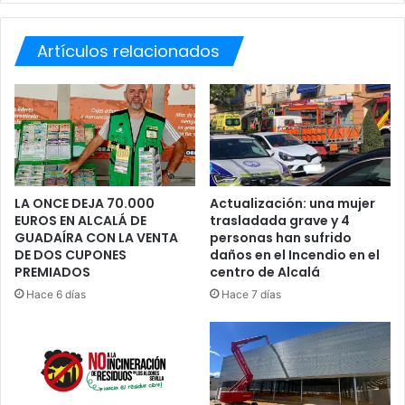
U
V
D
I
Í
Artículos relacionados
S
O
I
S
T
A
D
E
L
A
J
LA ONCE DEJA 70.000
Actualización: una mujer
EUROS EN ALCALÁ DE
trasladada grave y 4
U
GUADAÍRA CON LA VENTA
personas han sufrido
D
DE DOS CUPONES
daños en el Incendio en el
E
PREMIADOS
centro de Alcalá
A
Hace 6 días
Hace 7 días
A
L
B
A
R
R