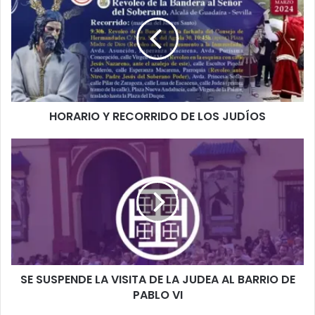
R
A
R
I
O
Y
R
HORARIO Y RECORRIDO DE LOS JUDÍOS
E
C
O
S
R
E
R
S
I
U
D
S
O
P
D
E
E
N
L
D
SE SUSPENDE LA VISITA DE LA JUDEA AL BARRIO DE
O
E
S
PABLO VI
L
J
A