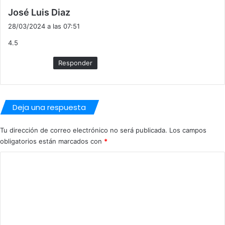
d
José Luis Diaz
i
28/03/2024 a las 07:51
c
4.5
e
:
Responder
Deja una respuesta
Tu dirección de correo electrónico no será publicada.
Los campos
obligatorios están marcados con
*
C
o
m
e
n