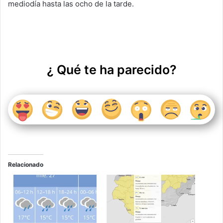
mediodía hasta las ocho de la tarde.
p
o
k
¿ Qué te ha parecido?
Relacionado