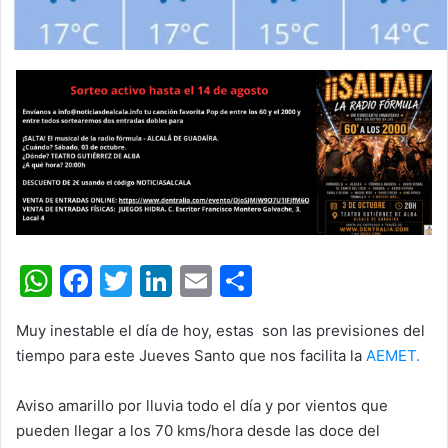
W
F
T
Li
E
C
h
a
w
n
m
o
Muy inestable el día de hoy, estas son las previsiones del
at
c
itt
k
ai
m
tiempo para este Jueves Santo que nos facilita la
AEMET.
s
e
er
e
l
p
A
b
dI
ar
Aviso amarillo por lluvia todo el día y por vientos que
pueden llegar a los 70 kms/hora desde las doce del
p
o
n
tir