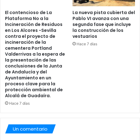
I
O
El contencioso de La
La nueva pista cubierta del
D
Plataforma No a la
Pablo VI avanza con una
E
Incineración de Residuos
segunda fase que incluye
P
en Los Alcores -Sevilla
la construcción de los
A
contra el proyecto de
vestuarios
B
incineración de la
Hace 7 días
L
cementera Portland
Valderrivas a la espera de
O
la presentación de las
V
conclusiones de la Junta
I
de Andalucía y del
Ayuntamiento en un
proceso clave para la
protección ambiental de
Alcalá de Guadaíra.
Hace 7 días
Un comentario