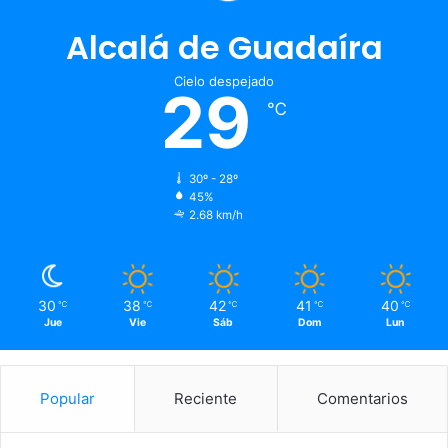
Alcalá de Guadaíra
Cielo despejado
29
℃
30º - 28º
45%
2.68 km/h
30
38
42
41
40
℃
℃
℃
℃
℃
Jue
Vie
Sáb
Dom
Lun
Popular
Reciente
Comentarios