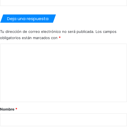
Deja una respuesta
Tu dirección de correo electrónico no será publicada.
Los campos
obligatorios están marcados con
*
C
o
m
e
n
t
a
r
Nombre
*
i
o