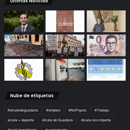
Ultimas Noticias
Nube de etiquetas
#alcaladeguadaira
#empleo
#NoPiques
#Trabajo
alcala + deporte
Alcala de Guadaira
Alcala nos importa
Alcalá Inmobiliaria
Ayuntamiento