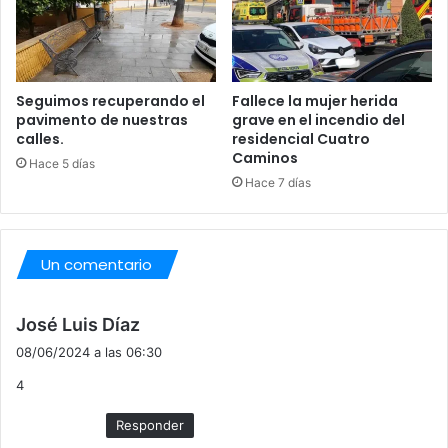
s
t
o
s
.
Seguimos recuperando el
Fallece la mujer herida
pavimento de nuestras
grave en el incendio del
calles.
residencial Cuatro
Caminos
Hace 5 días
Hace 7 días
Un comentario
d
José Luis Díaz
i
08/06/2024 a las 06:30
c
4
e
:
Responder