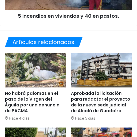
i
o
5 incendios en viviendas y 40 en pastos.
s
e
n
v
Artículos relacionados
i
v
i
e
n
d
a
s
y
No habrá palomas en el
Aprobada la licitación
paso de la Virgen del
para redactar el proyecto
4
Águila por una denuncia
de la nueva sede judicial
0
de PACMA
de Alcalá de Guadaíra
e
n
Hace 4 días
Hace 5 días
p
a