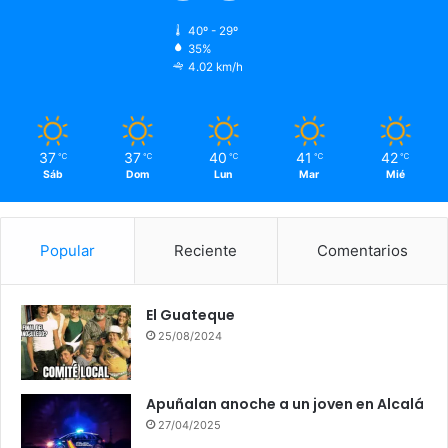
40º - 29º
35%
4.02 km/h
37
37
40
41
42
℃
℃
℃
℃
℃
Sáb
Dom
Lun
Mar
Mié
Popular
Reciente
Comentarios
El Guateque
25/08/2024
Apuñalan anoche a un joven en Alcalá
27/04/2025