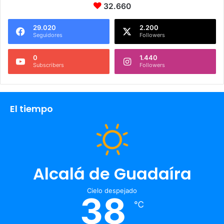
32.660
29.020
2.200
Seguidores
Followers
0
1.440
Subscribers
Followers
El tiempo
Alcalá de Guadaíra
Cielo despejado
38
℃