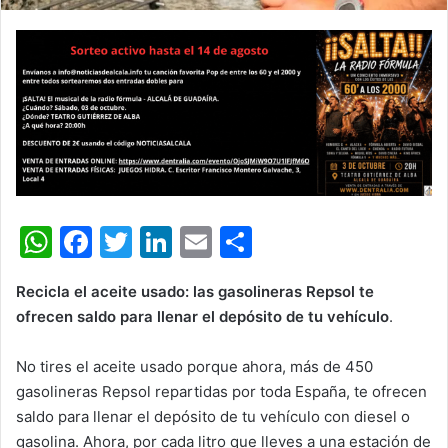
W
F
T
Li
E
C
h
a
w
n
m
o
Recicla el aceite usado: las gasolineras Repsol te
at
c
itt
k
ai
m
ofrecen saldo para llenar el depósito de tu vehículo
.
s
e
er
e
l
p
A
b
dI
ar
No tires el aceite usado porque ahora, más de 450
gasolineras Repsol repartidas por toda España, te ofrecen
p
o
n
tir
saldo para llenar el depósito de tu vehículo con diesel o
p
o
gasolina
. Ahora, por cada litro que lleves a una estación de