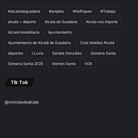
#alcaladeguadaira
#empleo
#NoPiques
#Trabajo
alcala + deporte
Alcala de Guadaira
Alcala nos importa
Alcalá Inmobiliaria
Ayuntamiento
Ayuntamiento de Alcalá de Guadaíra.
Club Voleibol Alcalá
deportes
LLuvia
Sandra González
Semana Santa
Semana Santa 2025
Viernes Santo
VOX
Tik Tok
@noticiasdealcala