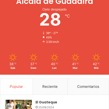
Alcalá de Guadaíra
Cielo despejado
28
℃
38º - 27º
49%
3.58 km/h
38
37
40
41
42
℃
℃
℃
℃
℃
Sáb
Dom
Lun
Mar
Mié
Popular
Reciente
Comentarios
El Guateque
25/08/2024