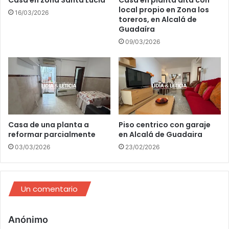
Casa en zona Santa Lucía
Casa en planta alta con
l
local propio en Zona los
í
16/03/2026
toreros, en Alcalá de
a
r
Guadaíra
r
a
m
b
09/03/2026
a
u
c
s
o
c
n
a
f
p
i
e
n
r
Casa de una planta a
Piso centrico con garaje
e
s
reformar parcialmente
en Alcalá de Guadaira
s
o
03/03/2026
23/02/2026
p
n
o
a
l
l
í
Un comentario
t
i
c
d
Anónimo
o
i