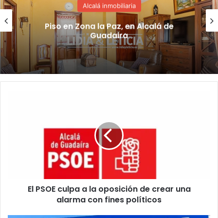
Alcalá inmobiliaria
Piso en Zona la Paz, en Alcalá de
Guadaira
E
l
P
S
O
E
c
u
l
El PSOE culpa a la oposición de crear una
p
alarma con fines políticos
a
a