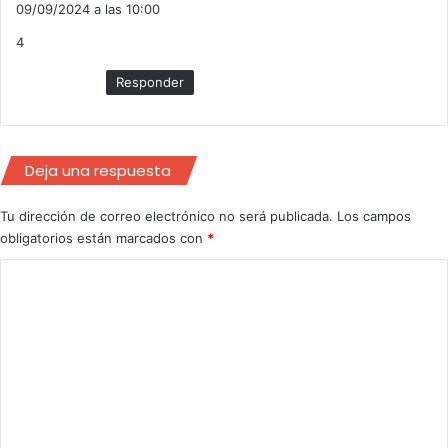
09/09/2024 a las 10:00
s
c
4
e
:
Responder
Deja una respuesta
Tu dirección de correo electrónico no será publicada.
Los campos
obligatorios están marcados con
*
C
o
m
e
n
t