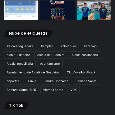
Nube de etiquetas
#alcaladeguadaira
#empleo
#NoPiques
#Trabajo
alcala + deporte
Alcala de Guadaira
Alcala nos importa
Alcalá Inmobiliaria
Ayuntamiento
Ayuntamiento de Alcalá de Guadaíra.
Club Voleibol Alcalá
deportes
LLuvia
Sandra González
Semana Santa
Semana Santa 2025
Viernes Santo
VOX
Tik Tok