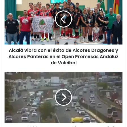
l
c
a
l
á
v
i
b
Alcalá vibra con el éxito de Alcores Dragones y
r
Alcores Panteras en el Open Promesas Andaluz
a
c
de Voleibol
o
n
U
e
n
l
a
é
c
x
o
i
l
t
i
o
s
d
i