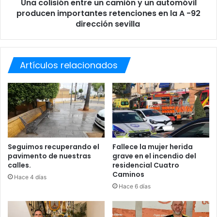
e
Una colisión entre un camión y un automóvil
ó
A
producen importantes retenciones en la A -92
n
l
e
dirección sevilla
c
n
o
t
r
r
e
e
Artículos relacionados
s
u
D
n
r
c
a
a
g
m
o
i
n
ó
e
n
Seguimos recuperando el
Fallece la mujer herida
s
y
pavimento de nuestras
grave en el incendio del
y
calles.
residencial Cuatro
u
Caminos
A
n
Hace 4 días
l
a
Hace 6 días
c
u
o
t
r
o