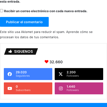
l
2
esta entrada.
d
i
Recibir un correo electrónico con cada nueva entrada.
r
e
c
c
Este sitio usa Akismet para reducir el spam.
Aprende cómo se
i
procesan los datos de tus comentarios.
ó
n
SIGUENOS
s
e
v
32.660
i
l
29.020
2.200
Seguidores
Followers
l
a
0
1.440
Subscribers
Followers