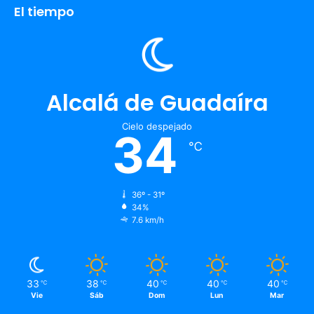
El tiempo
Alcalá de Guadaíra
Cielo despejado
34
℃
36º - 31º
34%
7.6 km/h
33
38
40
40
40
℃
℃
℃
℃
℃
Vie
Sáb
Dom
Lun
Mar