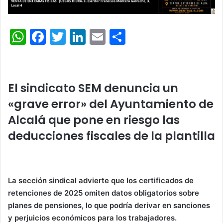
W
F
T
Li
E
C
h
a
w
n
m
o
at
c
itt
k
ai
m
s
e
er
e
l
p
El sindicato SEM denuncia un
A
b
dI
ar
«grave error» del Ayuntamiento de
p
o
n
tir
Alcalá que pone en riesgo las
p
o
deducciones fiscales de la plantilla
k
La sección sindical advierte que los certificados de
retenciones de 2025 omiten datos obligatorios sobre
planes de pensiones, lo que podría derivar en sanciones
y perjuicios económicos para los trabajadores.