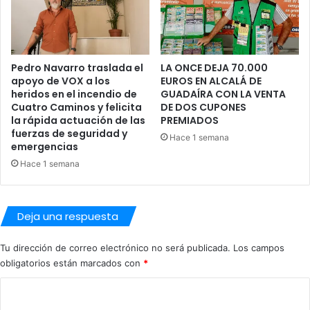
e
m
s
ó
P
v
a
i
Pedro Navarro traslada el
LA ONCE DEJA 70.000
n
l
apoyo de VOX a los
EUROS EN ALCALÁ DE
t
p
heridos en el incendio de
GUADAÍRA CON LA VENTA
e
r
Cuatro Caminos y felicita
DE DOS CUPONES
r
o
la rápida actuación de las
PREMIADOS
a
d
fuerzas de seguridad y
Hace 1 semana
s
u
emergencias
e
c
Hace 1 semana
n
e
e
n
l
i
O
Deja una respuesta
m
p
p
e
o
Tu dirección de correo electrónico no será publicada.
Los campos
n
r
obligatorios están marcados con
*
P
t
r
C
a
o
n
o