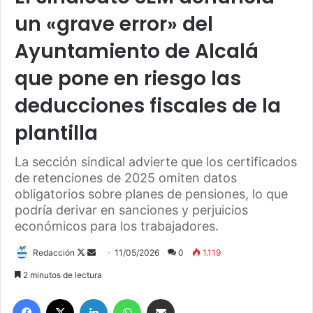
un «grave error» del
Ayuntamiento de Alcalá
que pone en riesgo las
deducciones fiscales de la
plantilla
La sección sindical advierte que los certificados
de retenciones de 2025 omiten datos
obligatorios sobre planes de pensiones, lo que
podría derivar en sanciones y perjuicios
económicos para los trabajadores.
Redacción
F
S
11/05/2026
0
1.119
o
e
2 minutos de lectura
l
n
Facebook
X
LinkedIn
WhatsApp
Compartir por correo electrónico
l
d