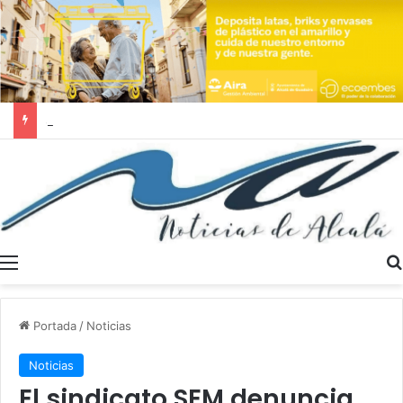
Se buscan trabajadores sociales en Dos Hermanas y Alcalá de Guadaíra
Menú
Portada
/
Noticias
Noticias
El sindicato SEM denuncia