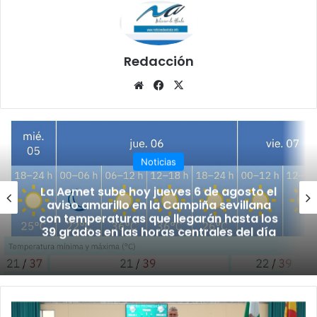
Redacción
Siti
Fa
X
o
ce
we
bo
b
ok
Noticias
La Aemet sube hoy jueves 6 de agosto el
aviso amarillo en la Campiña sevillana
con temperaturas que llegarán hasta los
39 grados en las horas centrales del día
A