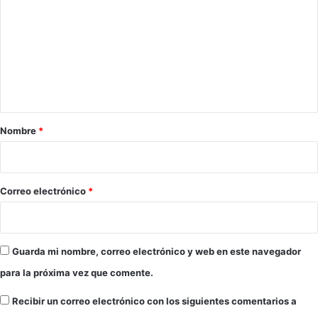
m
t
m
e
e
s
s
e
a
r
n
s
e
A
t
t
n
e
a
d
n
a
r
c
Nombre
*
l
i
i
u
o
o
z
n
d
e
*
Correo electrónico
*
e
s
V
e
o
n
l
l
Guarda mi nombre, correo electrónico y web en este navegador
e
a
para la próxima vez que comente.
i
A
b
-
Recibir un correo electrónico con los siguientes comentarios a
o
9