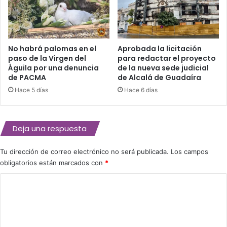
l
s
m
t
a
e
l
M
No habrá palomas en el
Aprobada la licitación
t
i
paso de la Virgen del
para redactar el proyecto
i
é
Águila por una denuncia
de la nueva sede judicial
e
r
de PACMA
de Alcalá de Guadaíra
m
c
Hace 5 días
Hace 6 días
p
o
o
l
e
e
s
s
Deja una respuesta
t
S
a
a
Tu dirección de correo electrónico no será publicada.
Los campos
S
n
obligatorios están marcados con
*
e
t
m
o
C
a
o
n
a
m
S
e