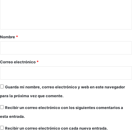
a
n
n
t
t
a
a
r
Nombre
*
i
o
*
Correo electrónico
*
Guarda mi nombre, correo electrónico y web en este navegador
para la próxima vez que comente.
Recibir un correo electrónico con los siguientes comentarios a
esta entrada.
Recibir un correo electrónico con cada nueva entrada.