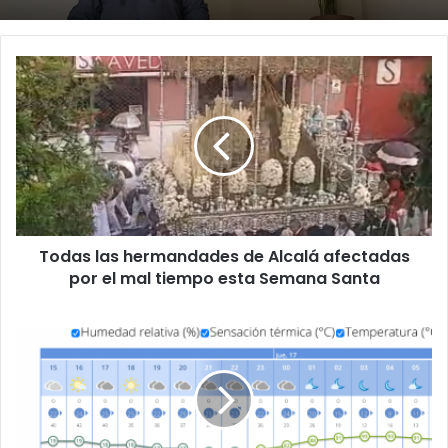
T
o
d
a
s
l
a
s
h
Todas las hermandades de Alcalá afectadas
e
por el mal tiempo esta Semana Santa
r
m
a
M
n
u
d
y
a
p
d
o
e
c
s
o