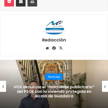
Redacción
Siti
Fa
X
o
ce
we
bo
b
ok
Noticias
VOX denuncia el “maquillaje publicitario”
del PSOE con la vivienda protegida en
Alcalá de Guadaíra