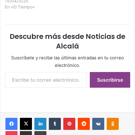
15/04/2025
En «El Tiempo»
Descubre más desde Noticias de
Alcalá
Suscríbete y recibe las últimas entradas en tu correo
electrónico.
Escribe tu correo electrónico…
Suscribirse
Facebook
X
LinkedIn
Tumblr
Pinterest
Reddit
VKontakte
Odnoklassniki
Pocket
Compartir por correo electrónico
Imprimir