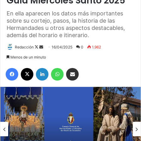
Guia Miércoles Santo 2025
En ella aparecen los datos más importantes
sobre su cortejo, pasos, la historia de las
Hermandades u otros aspectos destacables,
además del horario e itinerario.
Redacción
F
S
16/04/2025
0
1.962
o
e
Menos de un minuto
l
n
Facebook
X
LinkedIn
WhatsApp
Compartir por correo electrónico
l
d
o
a
w
n
o
e
n
m
X
a
i
l