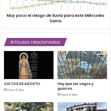
d
e
e
l
A
Muy poco el riesgo de lluvia para este Miércoles
r
l
Santo
i
c
e
a
s
l
g
á
Artículos relacionados
o
a
d
f
e
e
l
c
l
t
u
a
v
d
i
a
a
CULTOS DE AGOSTO
Hay que ser vagos y
s
guarros.
p
Hace 4 días
p
a
Hace 4 días
o
r
r
a
e
e