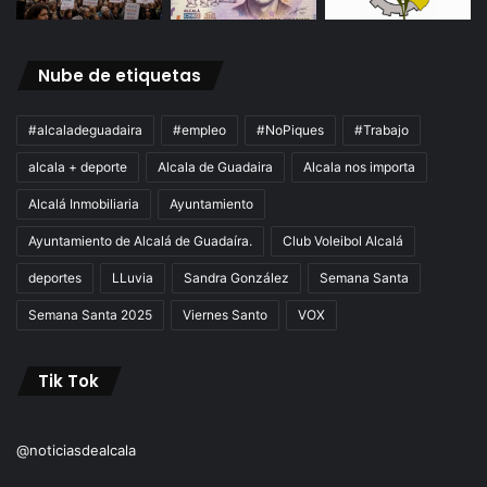
Nube de etiquetas
#alcaladeguadaira
#empleo
#NoPiques
#Trabajo
alcala + deporte
Alcala de Guadaira
Alcala nos importa
Alcalá Inmobiliaria
Ayuntamiento
Ayuntamiento de Alcalá de Guadaíra.
Club Voleibol Alcalá
deportes
LLuvia
Sandra González
Semana Santa
Semana Santa 2025
Viernes Santo
VOX
Tik Tok
@noticiasdealcala