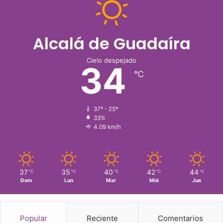
Alcalá de Guadaíra
Cielo despejado
34
℃
37º - 25º
33%
4.09 km/h
37
35
40
42
44
℃
℃
℃
℃
℃
Dom
Lun
Mar
Mié
Jue
Popular
Reciente
Comentarios