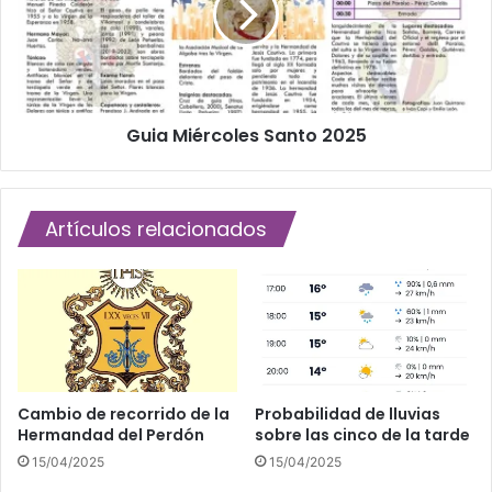
u
M
e
i
s
é
t
r
a
c
Guia Miércoles Santo 2025
c
o
i
l
ó
e
n
s
Artículos relacionados
d
S
e
a
p
n
e
t
n
o
i
2
t
0
e
2
n
5
Cambio de recorrido de la
Probabilidad de lluvias
Hermandad del Perdón
sobre las cinco de la tarde
c
i
15/04/2025
15/04/2025
a