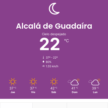
Alcalá de Guadaíra
Cielo despejado
22
℃
37º - 22º
80%
1.55 km/h
37
37
42
41
39
℃
℃
℃
℃
℃
Jue
Vie
Sáb
Dom
Lun