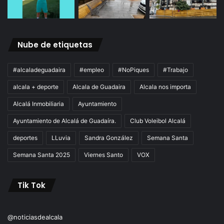
Nube de etiquetas
#alcaladeguadaira
#empleo
#NoPiques
#Trabajo
alcala + deporte
Alcala de Guadaira
Alcala nos importa
Alcalá Inmobiliaria
Ayuntamiento
Ayuntamiento de Alcalá de Guadaíra.
Club Voleibol Alcalá
deportes
LLuvia
Sandra González
Semana Santa
Semana Santa 2025
Viernes Santo
VOX
Tik Tok
@noticiasdealcala