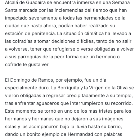
A
b
dI
ar
Alcalá de Guadaíra se encuentra inmersa en una Semana
Santa marcada por las inclemencias del tiempo que han
p
o
n
tir
impactado severamente a todas las hermandades de la
p
o
ciudad que hasta ahora, podían haber realizado su
k
estación de penitencia. La situación climática ha llevado a
las cofradías a tomar decisiones difíciles, tanto de no salir
a volverse, tener que refugiarse o verse obligadas a volver
a sus parroquias de la peor forma que un hermano o
cofrade le gusta ver.
El Domingo de Ramos, por ejemplo, fue un día
especialmente duro. La Borriquita y la Virgen de la Oliva se
vieron obligadas a regresar precipitadamente a su templo,
tras enfrentar aguaceros que interrumpieron su recorrido.
Este momento se tornó en uno de los más tristes para los
hermanos y hermanas que no dejaron a sus imágenes
solas y las acompañaron bajo la lluvia hasta su barrio,
dando un bonito ejemplo de Hermandad con palabras