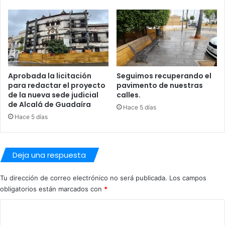
c
r
a
o
l
d
á
e
:
V
J
e
u
h
Aprobada la licitación
Seguimos recuperando el
a
í
para redactar el proyecto
pavimento de nuestras
n
c
de la nueva sede judicial
calles.
m
u
de Alcalá de Guadaíra
Hace 5 días
a
l
Hace 5 días
M
o
o
s
r
P
e
e
Deja una respuesta
n
r
o
s
Tu dirección de correo electrónico no será publicada.
Los campos
c
o
obligatorios están marcados con
*
u
n
m
a
C
p
l
o
l