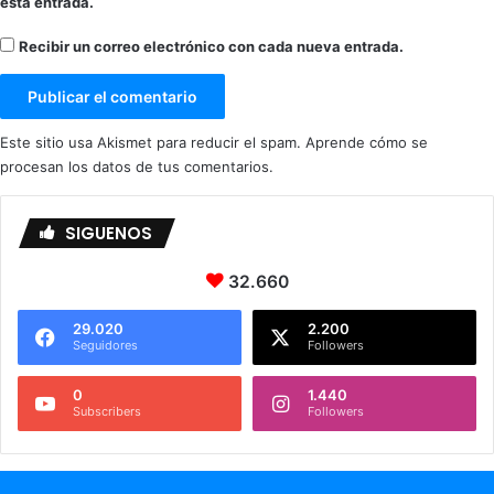
esta entrada.
u
c
Recibir un correo electrónico con cada nueva entrada.
a
t
i
v
Este sitio usa Akismet para reducir el spam.
Aprende cómo se
o
procesan los datos de tus comentarios.
s
.
SIGUENOS
32.660
29.020
2.200
Seguidores
Followers
0
1.440
Subscribers
Followers