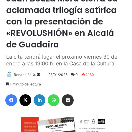
aclamada trilogía satírica
con la presentación de
«REVOLUSHIÓN» en Alcalá
de Guadaíra
La cita tendrá lugar el próximo viernes 30 de
enero a las 19:00 h. en la Casa de la Cultura
Redacción
F
S
28/01/2026
0
1.160
o
e
1 minuto de lectura
l
n
Facebook
X
LinkedIn
WhatsApp
Compartir por correo electrónico
l
d
o
a
w
n
o
e
n
m
X
a