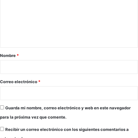
e
e
s
m
c
L
e
o
i
n
n
g
n
e
t
u
r
a
e
o
s
s
r
Nombre
*
t
i
r
o
o
s
*
Correo electrónico
*
c
e
n
t
Guarda mi nombre, correo electrónico y web en este navegador
r
o
para la próxima vez que comente.
s
e
Recibir un correo electrónico con los siguientes comentarios a
d