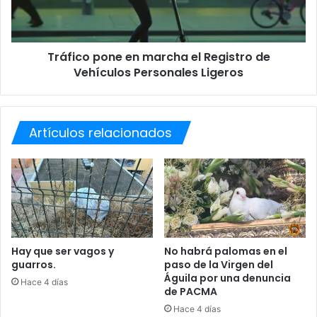
o
o
s
p
p
o
a
Tráfico pone en marcha el Registro de
n
r
Vehículos Personales Ligeros
e
a
e
l
n
a
m
e
Artículos relacionados
a
d
r
u
c
c
h
a
a
c
e
i
l
ó
R
n
e
Hay que ser vagos y
No habrá palomas en el
d
guarros.
paso de la Virgen del
g
e
Águila por una denuncia
i
Hace 4 días
de PACMA
A
s
l
t
Hace 4 días