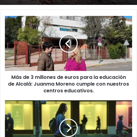
M
á
s
d
e
3
m
i
l
Más de 3 millones de euros para la educación
l
de Alcalá: Juanma Moreno cumple con nuestros
o
n
centros educativos.
e
s
T
d
r
e
á
e
f
u
i
r
c