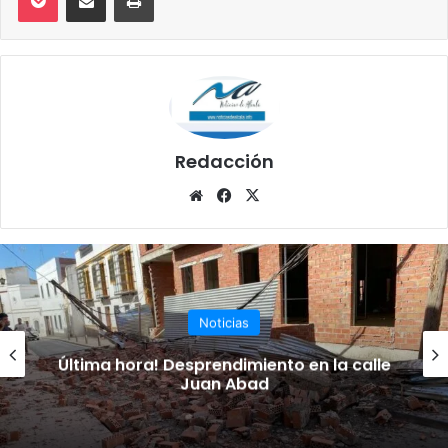
Redacción
Siti
Fa
X
o
ce
we
bo
b
ok
Noticias
Última hora! Desprendimiento en la calle
Juan Abad