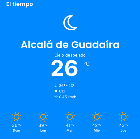
El tiempo
Alcalá de Guadaíra
Cielo despejado
26
℃
36º - 23º
61%
0.45 km/h
36
39
41
42
43
℃
℃
℃
℃
℃
Dom
Lun
Mar
Mié
Jue