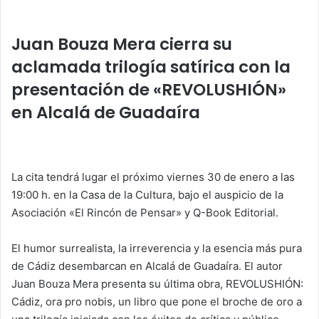
at
c
itt
k
ai
m
s
e
er
e
l
p
Juan Bouza Mera cierra su
A
b
dI
ar
aclamada trilogía satírica con la
p
o
n
tir
presentación de «REVOLUSHIÓN»
p
o
en Alcalá de Guadaíra
k
La cita tendrá lugar el próximo viernes 30 de enero a las
19:00 h. en la Casa de la Cultura, bajo el auspicio de la
Asociación «El Rincón de Pensar» y Q-Book Editorial.
El humor surrealista, la irreverencia y la esencia más pura
de Cádiz desembarcan en Alcalá de Guadaíra. El autor
Juan Bouza Mera presenta su última obra, REVOLUSHIÓN:
Cádiz, ora pro nobis, un libro que pone el broche de oro a