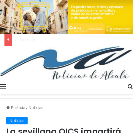
Se buscan trabajadores sociales en Dos Hermanas y Alcalá de Guadaíra
Menú
Portada
/
Noticias
Noticias
La sevillana OICS impartirá