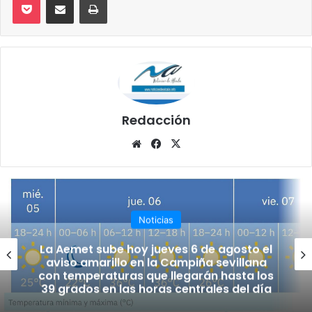
Redacción
Siti
Fa
X
o
ce
we
bo
b
ok
Noticias
La Aemet sube hoy jueves 6 de agosto el
aviso amarillo en la Campiña sevillana
con temperaturas que llegarán hasta los
39 grados en las horas centrales del día