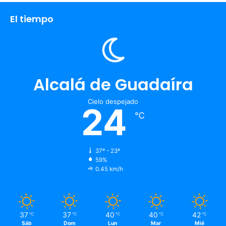
El tiempo
Alcalá de Guadaíra
Cielo despejado
24
℃
37º - 23º
59%
0.45 km/h
37
37
40
40
42
℃
℃
℃
℃
℃
Sáb
Dom
Lun
Mar
Mié