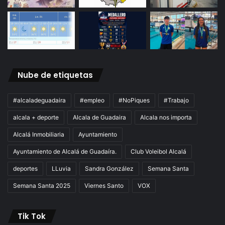
Nube de etiquetas
#alcaladeguadaira
#empleo
#NoPiques
#Trabajo
alcala + deporte
Alcala de Guadaira
Alcala nos importa
Alcalá Inmobiliaria
Ayuntamiento
Ayuntamiento de Alcalá de Guadaíra.
Club Voleibol Alcalá
deportes
LLuvia
Sandra González
Semana Santa
Semana Santa 2025
Viernes Santo
VOX
Tik Tok