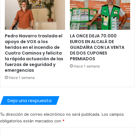
.
c
e
n
t
r
Pedro Navarro traslada el
LA ONCE DEJA 70.000
o
apoyo de VOX a los
EUROS EN ALCALÁ DE
d
heridos en el incendio de
GUADAÍRA CON LA VENTA
e
Cuatro Caminos y felicita
DE DOS CUPONES
A
la rápida actuación de las
PREMIADOS
l
fuerzas de seguridad y
Hace 1 semana
c
emergencias
a
Hace 1 semana
l
á
Deja una respuesta
Tu dirección de correo electrónico no será publicada.
Los campos
obligatorios están marcados con
*
C