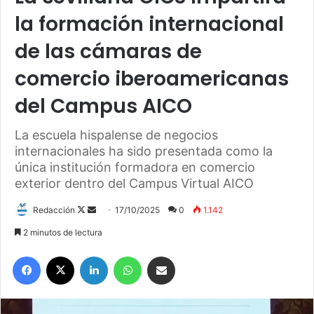
la formación internacional
de las cámaras de
comercio iberoamericanas
del Campus AICO
La escuela hispalense de negocios
internacionales ha sido presentada como la
única institución formadora en comercio
exterior dentro del Campus Virtual AICO
Redacción
F
S
17/10/2025
0
1.142
o
e
2 minutos de lectura
l
n
Facebook
X
LinkedIn
WhatsApp
Compartir por correo electrónico
l
d
o
a
w
n
o
e