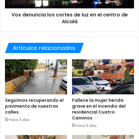
a
n
r
c
Vox denuncia los cortes de luz en el centro de
á
i
s
Alcalá
a
u
l
p
o
l
s
a
Artículos relacionados
c
n
o
t
r
i
t
l
e
l
s
a
d
e
e
n
l
Seguimos recuperando el
Fallece la mujer herida
A
pavimento de nuestras
grave en el incendio del
u
calles.
residencial Cuatro
l
z
Caminos
c
e
Hace 5 días
a
n
Hace 6 días
l
e
á
l