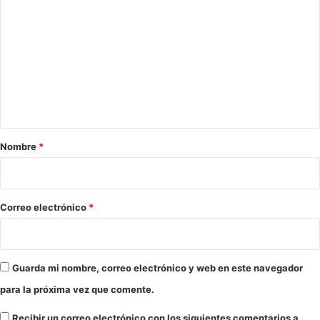
o
m
e
n
t
a
r
Nombre
*
i
o
*
Correo electrónico
*
Guarda mi nombre, correo electrónico y web en este navegador
para la próxima vez que comente.
Recibir un correo electrónico con los siguientes comentarios a