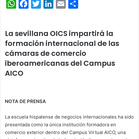
W
F
T
Li
E
C
h
a
w
n
m
o
at
c
itt
k
ai
m
s
e
er
e
l
p
La sevillana OICS impartirá la
A
b
dI
ar
formación internacional de las
p
o
n
tir
cámaras de comercio
p
o
iberoamericanas del Campus
k
AICO
NOTA DE PRENSA
La escuela hispalense de negocios internacionales ha sido
presentada como la única institución formadora en
comercio exterior dentro del Campus Virtual AICO, una