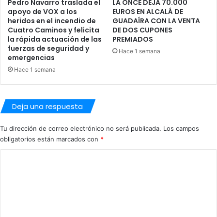
Pedro Navarro traslada el
LA ONCE DEJA 70.000
c
apoyo de VOX a los
EUROS EN ALCALÁ DE
i
heridos en el incendio de
GUADAÍRA CON LA VENTA
a
Cuatro Caminos y felicita
DE DOS CUPONES
y
la rápida actuación de las
PREMIADOS
e
fuerzas de seguridad y
Hace 1 semana
x
emergencias
i
Hace 1 semana
g
i
r
Deja una respuesta
á
i
d
Tu dirección de correo electrónico no será publicada.
Los campos
e
obligatorios están marcados con
*
n
C
t
i
o
f
m
i
c
e
a
n