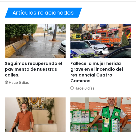
v
l
i
Artículos relacionados
i
a
n
d
t
e
e
h
n
o
s
y
i
f
i
Seguimos recuperando el
Fallece la mujer herida
pavimento de nuestras
grave en el incendio del
c
calles.
residencial Cuatro
a
Caminos
l
Hace 5 días
a
Hace 6 días
v
i
g
i
l
a
n