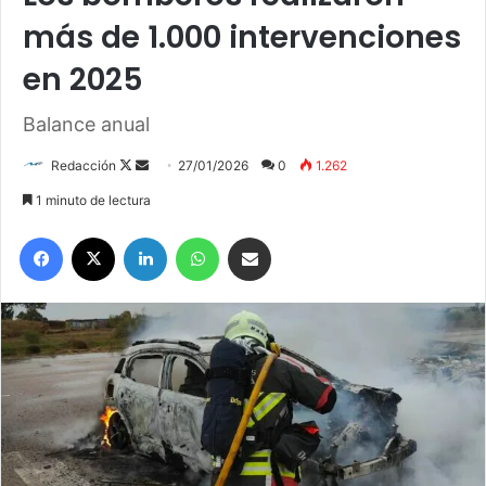
más de 1.000 intervenciones
en 2025
Balance anual
Redacción
F
S
27/01/2026
0
1.262
o
e
1 minuto de lectura
l
n
Facebook
X
LinkedIn
WhatsApp
Compartir por correo electrónico
l
d
o
a
w
n
o
e
n
m
X
a
i
l