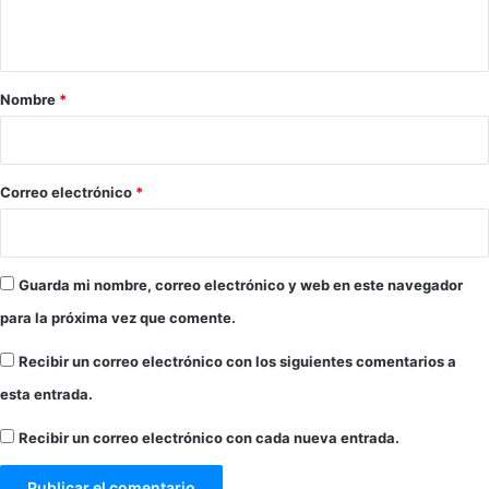
c
i
t
ó
a
n
r
a
Nombre
*
n
i
i
o
m
a
*
Correo electrónico
*
l
y
u
t
Guarda mi nombre, correo electrónico y web en este navegador
e
para la próxima vez que comente.
n
s
Recibir un correo electrónico con los siguientes comentarios a
i
l
esta entrada.
i
Recibir un correo electrónico con cada nueva entrada.
o
s
o