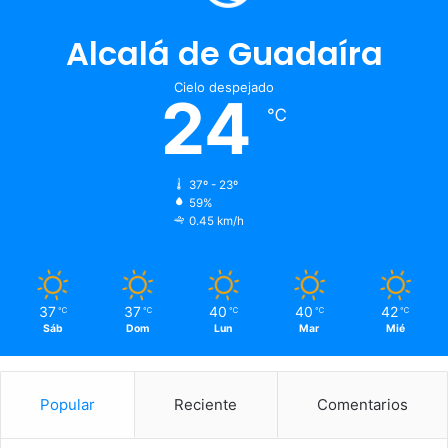
Alcalá de Guadaíra
Cielo despejado
24
℃
37º - 23º
59%
0.45 km/h
37
37
40
40
42
℃
℃
℃
℃
℃
Sáb
Dom
Lun
Mar
Mié
Popular
Reciente
Comentarios