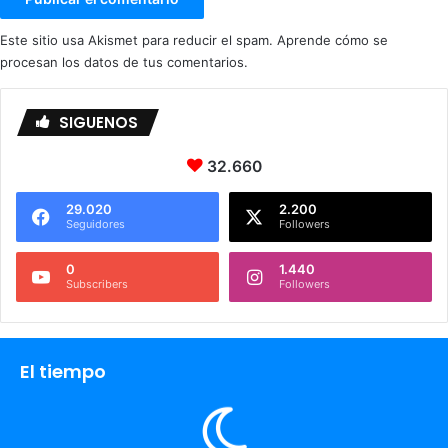
b
l
Este sitio usa Akismet para reducir el spam.
Aprende cómo se
i
procesan los datos de tus comentarios.
g
a
SIGUENOS
t
o
r
32.660
i
o
29.020
2.200
Seguidores
Followers
s
0
1.440
Subscribers
Followers
El tiempo