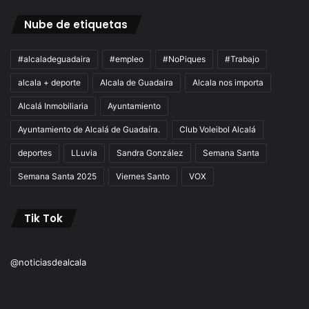
Nube de etiquetas
#alcaladeguadaira
#empleo
#NoPiques
#Trabajo
alcala + deporte
Alcala de Guadaira
Alcala nos importa
Alcalá Inmobiliaria
Ayuntamiento
Ayuntamiento de Alcalá de Guadaíra.
Club Voleibol Alcalá
deportes
LLuvia
Sandra González
Semana Santa
Semana Santa 2025
Viernes Santo
VOX
Tik Tok
@noticiasdealcala