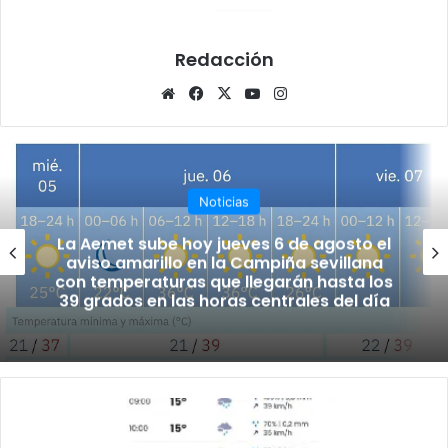
Redacción
Siti
Fa
X
Yo
Ins
o
ce
uT
tag
we
bo
ub
ra
b
ok
e
m
Noticias
La Aemet sube hoy jueves 6 de agosto el
aviso amarillo en la Campiña sevillana
con temperaturas que llegarán hasta los
39 grados en las horas centrales del día
P
r