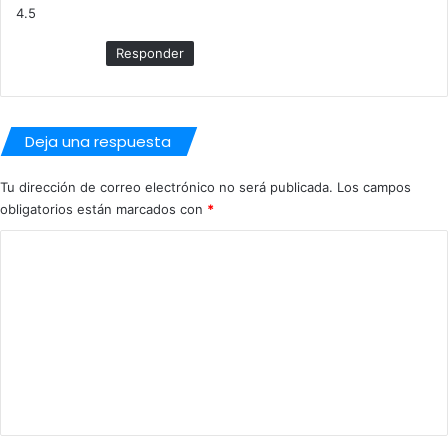
4.5
e
:
Responder
Deja una respuesta
Tu dirección de correo electrónico no será publicada.
Los campos
obligatorios están marcados con
*
C
o
m
e
n
t
a