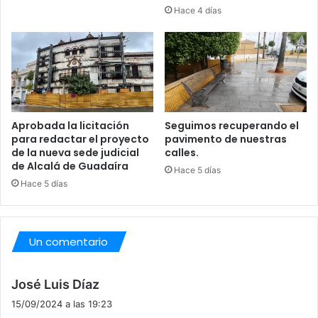
c
Hace 4 días
a
l
á
Aprobada la licitación
Seguimos recuperando el
para redactar el proyecto
pavimento de nuestras
de la nueva sede judicial
calles.
de Alcalá de Guadaíra
Hace 5 días
Hace 5 días
Un comentario
d
José Luis Díaz
i
15/09/2024 a las 19:23
c