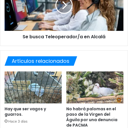
u
s
c
a
T
e
Se busca Teleoperador/a en Alcalá
l
e
o
p
Artículos relacionados
e
r
a
d
o
r
/
a
e
Hay que ser vagos y
No habrá palomas en el
guarros.
paso de la Virgen del
n
Águila por una denuncia
A
Hace 3 días
de PACMA
l