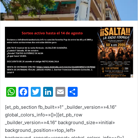
W
F
T
Li
E
C
h
a
w
n
m
o
[et_pb_section fb_built=»1″ _builder_version=»4.16″
at
c
itt
k
ai
m
global_colors_info=»{}»][et_pb_row
s
e
er
e
l
p
_builder_version=»4.16″ background_size=»initial»
A
b
dI
ar
background_position=»top_left»
background_repeat=»repeat» global_colors_info=»{}»]