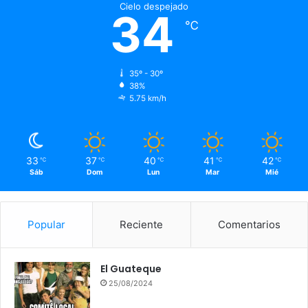
Cielo despejado
34
℃
35º - 30º
38%
5.75 km/h
33
37
40
41
42
℃
℃
℃
℃
℃
Sáb
Dom
Lun
Mar
Mié
Popular
Reciente
Comentarios
El Guateque
25/08/2024