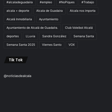
#alcaladeguadaira
#empleo
#NoPiques
#Trabajo
alcala + deporte
Alcala de Guadaira
Alcala nos importa
Alcalá Inmobiliaria
Ayuntamiento
Ayuntamiento de Alcalá de Guadaíra.
Club Voleibol Alcalá
deportes
LLuvia
Sandra González
Semana Santa
Semana Santa 2025
Viernes Santo
VOX
Tik Tok
@noticiasdealcala