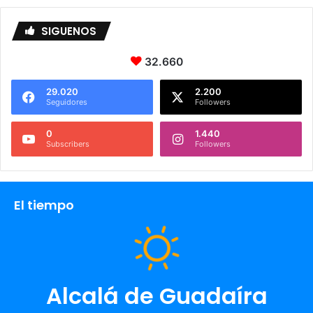
SIGUENOS
32.660
29.020
2.200
Seguidores
Followers
0
1.440
Subscribers
Followers
El tiempo
Alcalá de Guadaíra