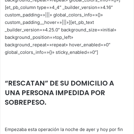
p
o
n
tir
[et_pb_column type=»4_4″ _builder_version=»4.16″
p
o
custom_padding=»|||» global_colors_info=»{}»
k
custom_padding__hover=»|||»][et_pb_text
_builder_version=»4.25.0″ background_size=»initial»
background_position=»top_left»
background_repeat=»repeat» hover_enabled=»0″
global_colors_info=»{}» sticky_enabled=»0″]
“RESCATAN” DE SU DOMICILIO A UNA PERSONA
IMPEDIDA POR SOBREPESO.
“RESCATAN” DE SU DOMICILIO A
UNA PERSONA IMPEDIDA POR
SOBREPESO.
Empezaba esta operación la noche de ayer y hoy por fin