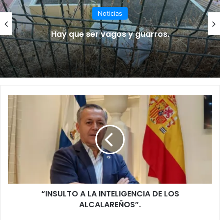
Noticias
Hay que ser vagos y guarros.
“
I
N
S
U
L
T
O
A
“INSULTO A LA INTELIGENCIA DE LOS
L
ALCALAREÑOS”.
A
I