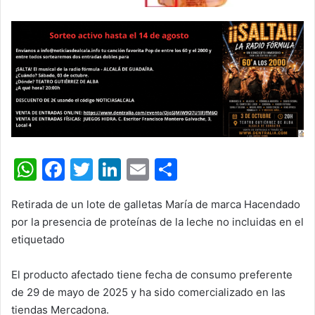
W
F
T
Li
E
C
h
a
w
n
m
o
Retirada de un lote de galletas María de marca Hacendado
at
c
itt
k
ai
m
por la presencia de proteínas de la leche no incluidas en el
s
e
er
e
l
p
etiquetado
A
b
dI
ar
El producto afectado tiene fecha de consumo preferente
p
o
n
tir
de 29 de mayo de 2025 y ha sido comercializado en las
p
o
tiendas Mercadona.