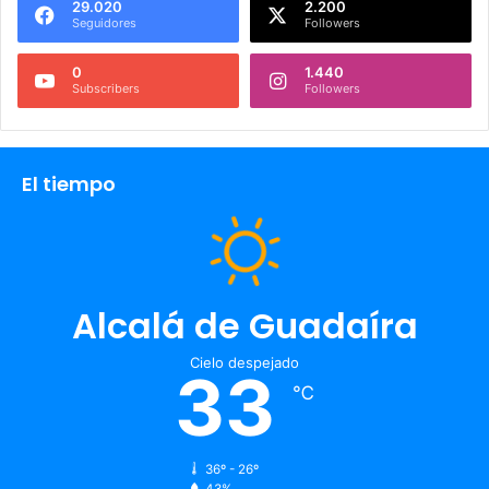
29.020
2.200
Seguidores
Followers
0
1.440
Subscribers
Followers
El tiempo
Alcalá de Guadaíra
Cielo despejado
33
℃
36º - 26º
43%