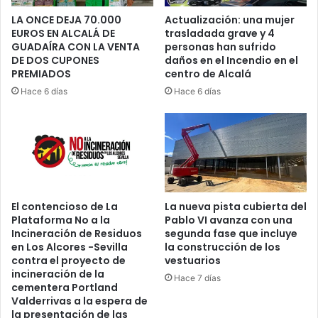
A
I
R
O
LA ONCE DEJA 70.000
Actualización: una mujer
E
EUROS EN ALCALÁ DE
trasladada grave y 4
:
GUADAÍRA CON LA VENTA
personas han sufrido
Ñ
6
DE DOS CUPONES
daños en el Incendio en el
O
5
PREMIADOS
centro de Alcalá
S
.
”
Hace 6 días
Hace 6 días
0
.
0
0
E
U
R
O
S
El contencioso de La
La nueva pista cubierta del
M
Plataforma No a la
Pablo VI avanza con una
E
Incineración de Residuos
segunda fase que incluye
N
en Los Alcores -Sevilla
la construcción de los
O
contra el proyecto de
vestuarios
S
incineración de la
Hace 7 días
cementera Portland
Valderrivas a la espera de
la presentación de las