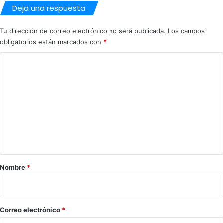
Deja una respuesta
Tu dirección de correo electrónico no será publicada.
Los campos
obligatorios están marcados con
*
C
o
m
e
n
t
a
r
Nombre
*
i
o
*
Correo electrónico
*