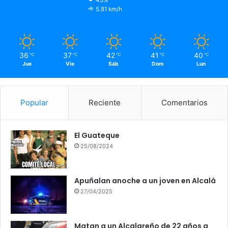
5.81 km/h
36
37
42
41
40
℃
℃
℃
℃
℃
Jue
Vie
Sáb
Dom
Lun
Popular
Reciente
Comentarios
El Guateque
25/08/2024
Apuñalan anoche a un joven en Alcalá
27/04/2025
Matan a un Alcalareño de 22 años a