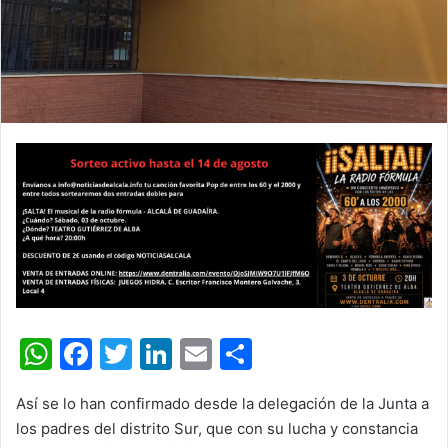
W
F
T
Li
E
C
h
a
w
n
m
o
Así se lo han confirmado desde la delegación de la Junta a
at
c
itt
k
ai
m
los padres del distrito Sur, que con su lucha y constancia