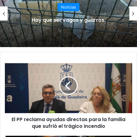
Noticias
Hay que ser vagos y guarros.
E
l
P
P
r
e
c
l
a
El PP reclama ayudas directas para la familia
m
que sufrió el trágico incendio
a
a