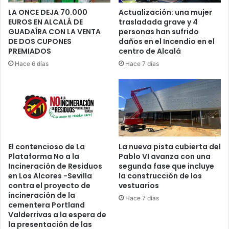
i
r
LA ONCE DEJA 70.000
Actualización: una mujer
l
EUROS EN ALCALÁ DE
trasladada grave y 4
d
GUADAÍRA CON LA VENTA
personas han sufrido
i
e
DE DOS CUPONES
daños en el Incendio en el
a
r
PREMIADOS
centro de Alcalá
q
“
u
Hace 6 días
Hace 7 días
J
e
ó
s
v
u
e
f
n
r
e
i
s
ó
c
El contencioso de La
La nueva pista cubierta del
e
o
Plataforma No a la
Pablo VI avanza con una
l
n
Incineración de Residuos
segunda fase que incluye
t
d
en Los Alcores -Sevilla
la construcción de los
r
u
contra el proyecto de
vestuarios
á
e
incineración de la
Hace 7 días
g
n
cementera Portland
i
Valderrivas a la espera de
d
la presentación de las
c
e