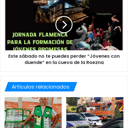
y
E
u
s
d
t
a
e
s
s
d
á
i
b
r
a
e
d
c
Este sábado no te puedes perder “Jóvenes con
o
t
duende” en la cueva de la Roezna
n
a
o
s
t
p
e
a
Artículos relacionados
p
r
u
a
e
l
d
a
e
f
s
a
p
m
e