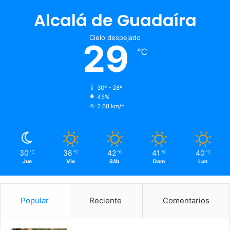
Alcalá de Guadaíra
Cielo despejado
29
℃
30º - 28º
45%
2.68 km/h
30
38
42
41
40
℃
℃
℃
℃
℃
Jue
Vie
Sáb
Dom
Lun
Popular
Reciente
Comentarios