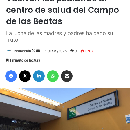
centro de salud del Campo
de las Beatas
La lucha de las madres y padres ha dado su
fruto
Redacción
F
S
01/09/2025
0
1.707
o
e
1 minuto de lectura
l
n
Facebook
X
LinkedIn
WhatsApp
Compartir por correo electrónico
l
d
o
a
w
n
o
e
n
m
X
a
i
l