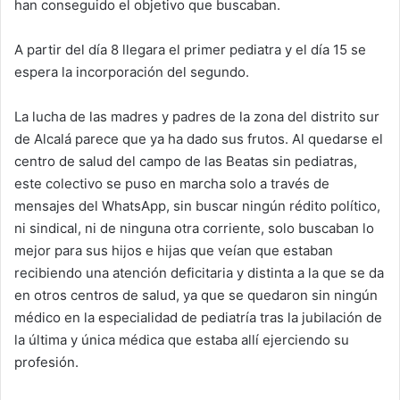
s
e
er
e
l
p
han conseguido el objetivo que buscaban.
A
b
dI
ar
A partir del día 8 llegara el primer pediatra y el día 15 se
p
o
n
tir
espera la incorporación del segundo.
p
o
k
La lucha de las madres y padres de la zona del distrito sur
de Alcalá parece que ya ha dado sus frutos. Al quedarse el
centro de salud del campo de las Beatas sin pediatras,
este colectivo se puso en marcha solo a través de
mensajes del WhatsApp, sin buscar ningún rédito político,
ni sindical, ni de ninguna otra corriente, solo buscaban lo
mejor para sus hijos e hijas que veían que estaban
recibiendo una atención deficitaria y distinta a la que se da
en otros centros de salud, ya que se quedaron sin ningún
médico en la especialidad de pediatría tras la jubilación de
la última y única médica que estaba allí ejerciendo su
profesión.