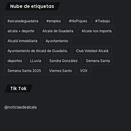
Nube de etiquetas
#alcaladeguadaira
#empleo
#NoPiques
#Trabajo
alcala + deporte
Alcala de Guadaira
Alcala nos importa
Alcalá Inmobiliaria
Ayuntamiento
Ayuntamiento de Alcalá de Guadaíra.
Club Voleibol Alcalá
deportes
LLuvia
Sandra González
Semana Santa
Semana Santa 2025
Viernes Santo
VOX
Tik Tok
@noticiasdealcala