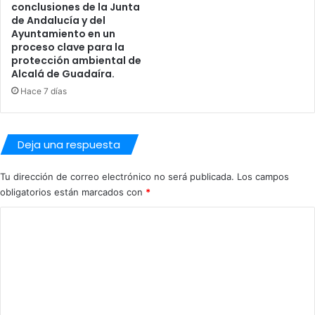
conclusiones de la Junta
o
”
de Andalucía y del
i
e
Ayuntamiento en un
n
n
proceso clave para la
c
l
protección ambiental de
e
a
Alcalá de Guadaíra.
n
c
Hace 7 días
d
u
i
e
o
v
a
Deja una respuesta
d
e
Tu dirección de correo electrónico no será publicada.
Los campos
l
obligatorios están marcados con
*
a
R
C
o
o
e
m
z
n
e
a
n