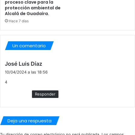
proceso clave para la
protección ambiental de
Alcalá de Guadaíra.
Hace 7 días
Un comentario
d
José Luis Díaz
i
10/04/2024 a las 18:56
c
4
e
:
Responder
Deja una respuesta
Tu dirección de correo electrónico no será publicada.
Los campos