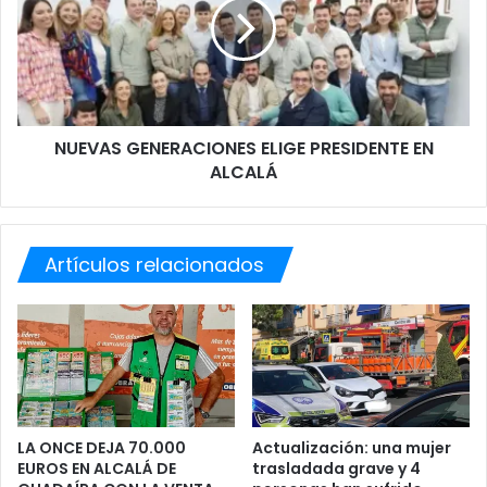
D
V
I
A
A
S
D
G
O
E
S
N
NUEVAS GENERACIONES ELIGE PRESIDENTE EN
E
ALCALÁ
R
A
C
I
Artículos relacionados
O
N
E
S
E
L
I
G
E
LA ONCE DEJA 70.000
Actualización: una mujer
EUROS EN ALCALÁ DE
trasladada grave y 4
P