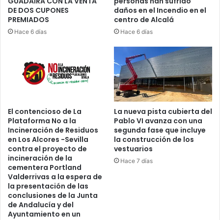
GUADAÍRA CON LA VENTA
personas han sufrido
R
DE DOS CUPONES
daños en el Incendio en el
E
PREMIADOS
centro de Alcalá
S
Hace 6 días
Hace 6 días
I
D
E
N
T
E
E
N
El contencioso de La
La nueva pista cubierta del
A
Plataforma No a la
Pablo VI avanza con una
L
Incineración de Residuos
segunda fase que incluye
C
en Los Alcores -Sevilla
la construcción de los
A
contra el proyecto de
vestuarios
L
incineración de la
Hace 7 días
Á
cementera Portland
Valderrivas a la espera de
la presentación de las
conclusiones de la Junta
de Andalucía y del
Ayuntamiento en un