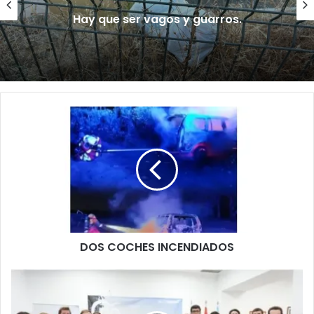
Hay que ser vagos y guarros.
D
O
S
C
O
C
H
E
S
DOS COCHES INCENDIADOS
I
N
C
N
E
U
N
E