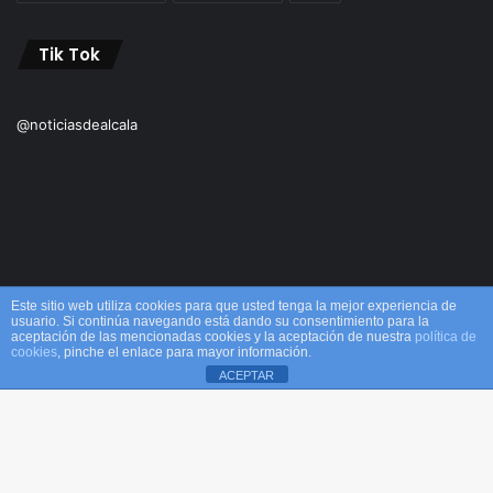
Tik Tok
@noticiasdealcala
Este sitio web utiliza cookies para que usted tenga la mejor experiencia de
usuario. Si continúa navegando está dando su consentimiento para la
aceptación de las mencionadas cookies y la aceptación de nuestra
política de
© Copyright 2026, Todos los derechos reservados M&M |
cookies
, pinche el enlace para mayor información.
ACEPTAR
Alcalá
Facebook
X
WhatsApp
Telegram
Viber
Inicio
Acerca de
Equipo
¡Comprar ahora!
B
Facebook
X
YouTube
Instagram
TikTok
RSS