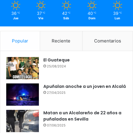
36
37
42
40
39
℃
℃
℃
℃
℃
Jue
Vie
Sáb
Dom
Lun
Popular
Reciente
Comentarios
El Guateque
25/08/2024
Apuñalan anoche a un joven en Alcalá
27/04/2025
Matan a un Alcalareño de 22 años a
puñaladas en Sevilla
07/06/2025