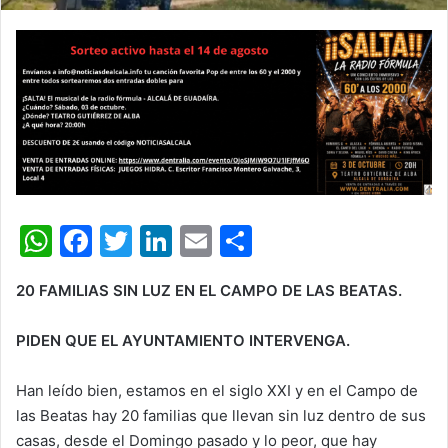
W
F
T
Li
E
C
h
a
w
n
m
o
20 FAMILIAS SIN LUZ EN EL CAMPO DE LAS BEATAS.
at
c
itt
k
ai
m
s
e
er
e
l
p
PIDEN QUE EL AYUNTAMIENTO INTERVENGA.
A
b
dI
ar
Han leído bien, estamos en el siglo XXI y en el Campo de
p
o
n
tir
las Beatas hay 20 familias que llevan sin luz dentro de sus
p
o
casas, desde el Domingo pasado y lo peor, que hay