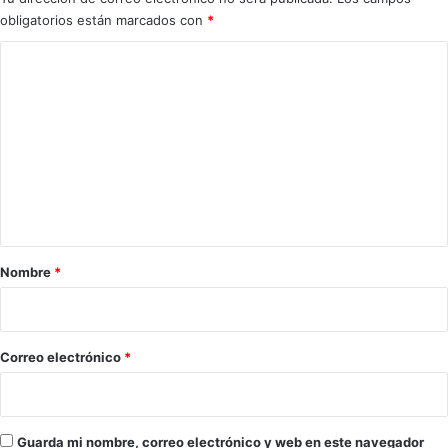
obligatorios están marcados con
*
C
o
m
e
n
t
a
r
Nombre
*
i
o
*
Correo electrónico
*
Guarda mi nombre, correo electrónico y web en este navegador