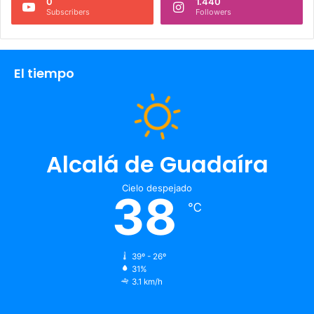
0
1.440
Subscribers
Followers
El tiempo
Alcalá de Guadaíra
Cielo despejado
38
℃
39º - 26º
31%
3.1 km/h