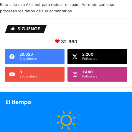
u
Este sitio usa Akismet para reducir el spam.
Aprende cómo se
r
procesan los datos de tus comentarios.
o
s
.
SIGUENOS
Y
l
32.660
o
p
29.020
2.200
e
Seguidores
Followers
o
r
0
1.440
,
Subscribers
Followers
¿
C
u
á
El tiempo
n
t
o
v
a