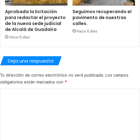
a
o
Aprobada la licitación
Seguimos recuperando el
h
n
para redactar el proyecto
pavimento de nuestras
i
a
de la nueva sede judicial
calles.
s
r
de Alcalá de Guadaíra
Hace 6 días
t
i
Hace 6 días
ó
o
r
"
i
d
c
e
Deja una respuesta
a
l
d
a
Tu dirección de correo electrónico no será publicada.
Los campos
e
C
obligatorios están marcados con
*
l
a
s
s
C
i
a
o
g
d
l
e
m
o
l
e
X
a
I
J
n
I
u