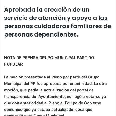
at
c
itt
k
ai
m
s
e
er
e
l
p
Aprobada la creación de un
A
b
dI
ar
servicio de atención y apoyo a las
p
o
n
tir
personas cuidadoras familiares de
p
o
personas dependientes.
k
NOTA DE PRENSA GRUPO MUNICIPAL PARTIDO
POPULAR
La moción presentada al Pleno por parte del Grupo
Municipal del PP fue aprobada por unanimidad. La otra
moción, que pedía la actualización del portal de
transparencia del Ayuntamiento, no llegó a votarse ya
que con anterioridad al Pleno el Equipo de Gobierno
comunicó que ya estaba actualizado, cosa que
comprobó este Grupo Municipal.