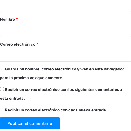
t
I
v
a
a
e
l
n
r
Nombre
*
X
t
i
X
u
d
o
:
*
Correo electrónico
*
3
,
3
m
Guarda mi nombre, correo electrónico y web en este navegador
i
l
para la próxima vez que comente.
l
o
Recibir un correo electrónico con los siguientes comentarios a
n
esta entrada.
e
s
Recibir un correo electrónico con cada nueva entrada.
d
e
e