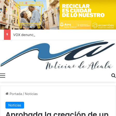
VOX denuncia el “maquillaje publicitario” del PSOE con la vivienda protegida en Alcalá de Guadaíra
Menú
Portada
/
Noticias
Noticias
Aprobada la creación de un