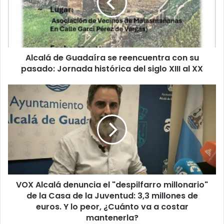
l
á
d
e
G
Alcalá de Guadaíra se reencuentra con su
u
pasado: Jornada histórica del siglo XIII al XX
a
d
a
V
í
O
r
X
a
A
s
l
e
c
r
a
e
l
e
á
n
VOX Alcalá denuncia el "despilfarro millonario"
d
c
de la Casa de la Juventud: 3,3 millones de
e
u
n
euros. Y lo peor, ¿Cuánto va a costar
e
u
mantenerla?