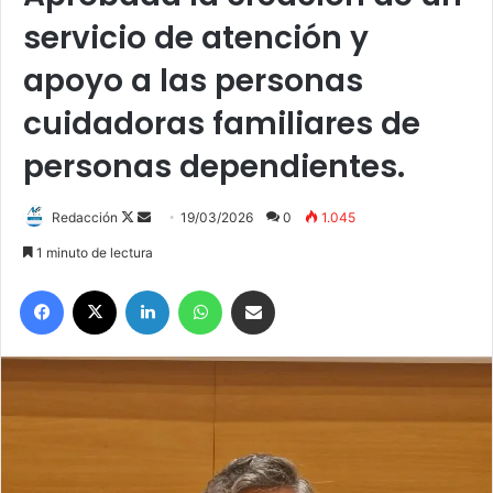
servicio de atención y
apoyo a las personas
cuidadoras familiares de
personas dependientes.
Redacción
F
S
19/03/2026
0
1.045
o
e
1 minuto de lectura
l
n
Facebook
X
LinkedIn
WhatsApp
Compartir por correo electrónico
l
d
o
a
w
n
o
e
n
m
X
a
i
l