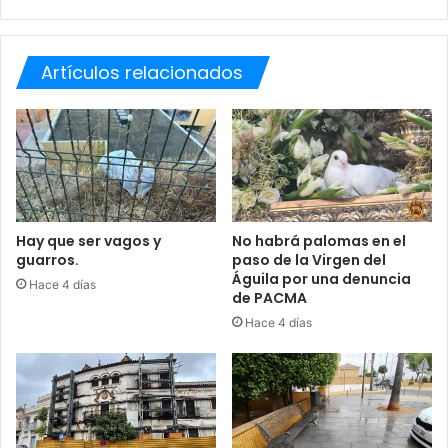
n
n
t
c
r
i
a
a
Artículos relacionados
c
e
o
l
n
"
s
d
u
e
p
s
a
p
s
i
Hay que ser vagos y
No habrá palomas en el
a
l
guarros.
paso de la Virgen del
d
Águila por una denuncia
f
Hace 4 días
de PACMA
o
a
:
r
Hace 4 días
J
r
o
o
r
m
n
i
a
l
d
l