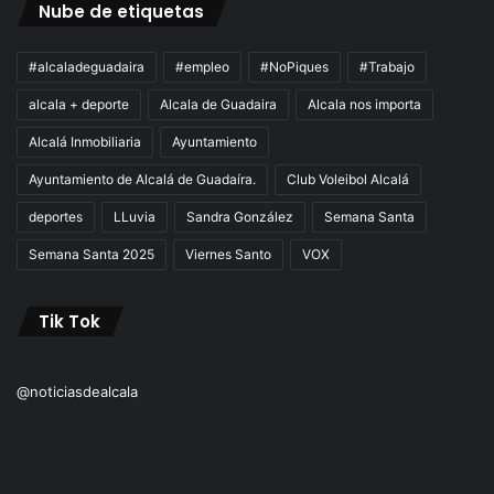
Nube de etiquetas
#alcaladeguadaira
#empleo
#NoPiques
#Trabajo
alcala + deporte
Alcala de Guadaira
Alcala nos importa
Alcalá Inmobiliaria
Ayuntamiento
Ayuntamiento de Alcalá de Guadaíra.
Club Voleibol Alcalá
deportes
LLuvia
Sandra González
Semana Santa
Semana Santa 2025
Viernes Santo
VOX
Tik Tok
@noticiasdealcala