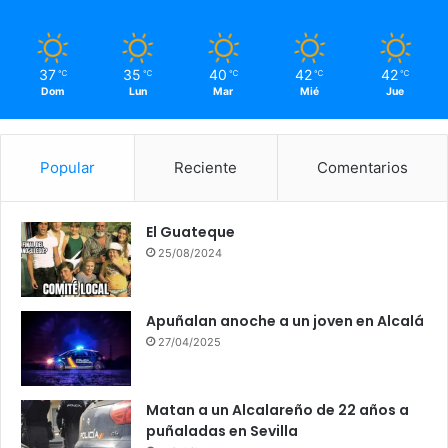
37
35
40
42
42
℃
℃
℃
℃
℃
Dom
Lun
Mar
Mié
Jue
Popular
Reciente
Comentarios
El Guateque
25/08/2024
Apuñalan anoche a un joven en Alcalá
27/04/2025
Matan a un Alcalareño de 22 años a
puñaladas en Sevilla