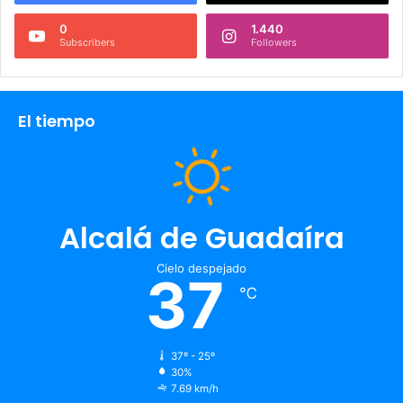
0
1.440
Subscribers
Followers
El tiempo
Alcalá de Guadaíra
Cielo despejado
37
℃
37º - 25º
30%
7.69 km/h