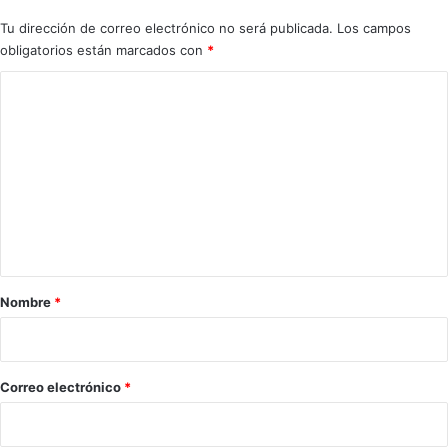
Tu dirección de correo electrónico no será publicada.
Los campos
obligatorios están marcados con
*
C
o
m
e
n
t
a
r
Nombre
*
i
o
*
Correo electrónico
*