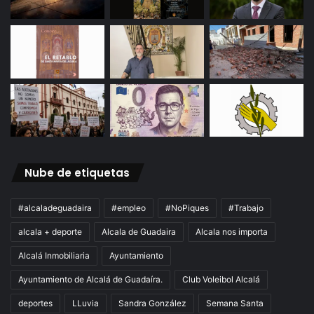
Nube de etiquetas
#alcaladeguadaira
#empleo
#NoPiques
#Trabajo
alcala + deporte
Alcala de Guadaira
Alcala nos importa
Alcalá Inmobiliaria
Ayuntamiento
Ayuntamiento de Alcalá de Guadaíra.
Club Voleibol Alcalá
deportes
LLuvia
Sandra González
Semana Santa