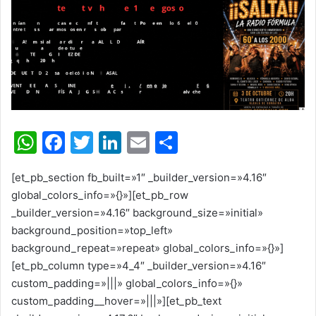
W
F
T
Li
E
C
h
a
w
n
m
o
[et_pb_section fb_built=»1″ _builder_version=»4.16″
at
c
itt
k
ai
m
global_colors_info=»{}»][et_pb_row
s
e
er
e
l
p
_builder_version=»4.16″ background_size=»initial»
A
b
dI
ar
background_position=»top_left»
background_repeat=»repeat» global_colors_info=»{}»]
p
o
n
tir
[et_pb_column type=»4_4″ _builder_version=»4.16″
p
o
custom_padding=»|||» global_colors_info=»{}»
k
custom_padding__hover=»|||»][et_pb_text