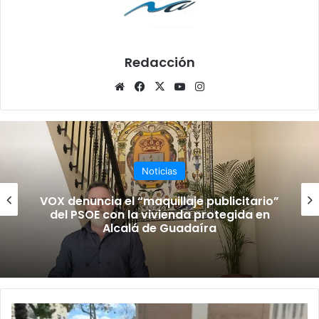
Redacción
Siti
Fa
X
Yo
Ins
o
ce
uT
tag
we
bo
ub
ra
b
ok
e
m
Noticias
VOX denuncia el “maquillaje publicitario”
del PSOE con la vivienda protegida en
Alcalá de Guadaíra
L