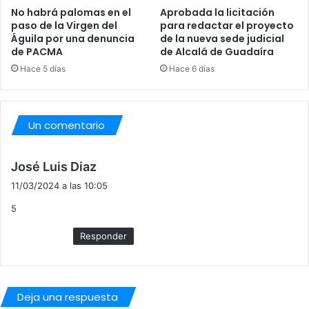
No habrá palomas en el
Aprobada la licitación
o
e
paso de la Virgen del
para redactar el proyecto
p
l
Águila por una denuncia
de la nueva sede judicial
a
o
de PACMA
de Alcalá de Guadaíra
r
q
Hace 5 días
Hace 6 días
a
u
e
e
l
c
p
r
Un comentario
e
e
a
e
t
s
d
José Luis Diaz
ó
.
i
n
11/03/2024 a las 10:05
c
5
e
:
Responder
Deja una respuesta