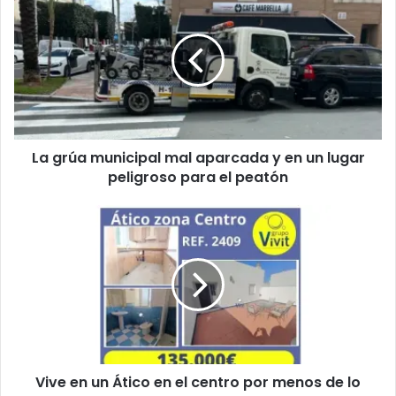
a
g
r
ú
a
m
u
n
La grúa municipal mal aparcada y en un lugar
i
peligroso para el peatón
c
i
p
V
a
i
l
v
m
e
a
e
l
n
a
u
p
n
a
Á
r
Vive en un Ático en el centro por menos de lo
t