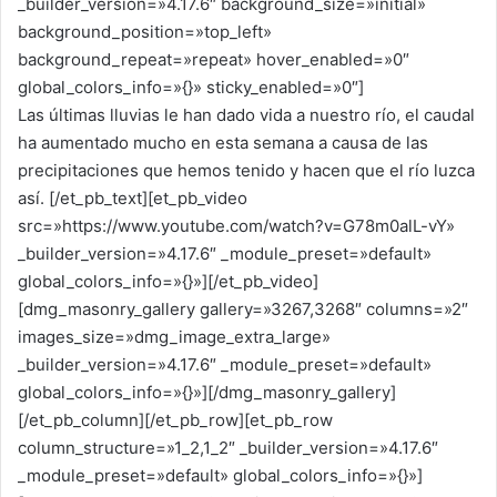
_builder_version=»4.17.6″ background_size=»initial»
background_position=»top_left»
background_repeat=»repeat» hover_enabled=»0″
global_colors_info=»{}» sticky_enabled=»0″]
Las últimas lluvias le han dado vida a nuestro río, el caudal
ha aumentado mucho en esta semana a causa de las
precipitaciones que hemos tenido y hacen que el río luzca
así. [/et_pb_text][et_pb_video
src=»https://www.youtube.com/watch?v=G78m0alL-vY»
_builder_version=»4.17.6″ _module_preset=»default»
global_colors_info=»{}»][/et_pb_video]
[dmg_masonry_gallery gallery=»3267,3268″ columns=»2″
images_size=»dmg_image_extra_large»
_builder_version=»4.17.6″ _module_preset=»default»
global_colors_info=»{}»][/dmg_masonry_gallery]
[/et_pb_column][/et_pb_row][et_pb_row
column_structure=»1_2,1_2″ _builder_version=»4.17.6″
_module_preset=»default» global_colors_info=»{}»]