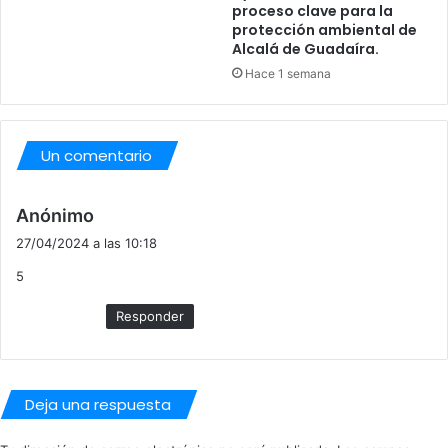
D
proceso clave para la
A
protección ambiental de
.
Alcalá de Guadaíra.
Hace 1 semana
Un comentario
d
Anónimo
i
27/04/2024 a las 10:18
c
5
e
:
Responder
Deja una respuesta