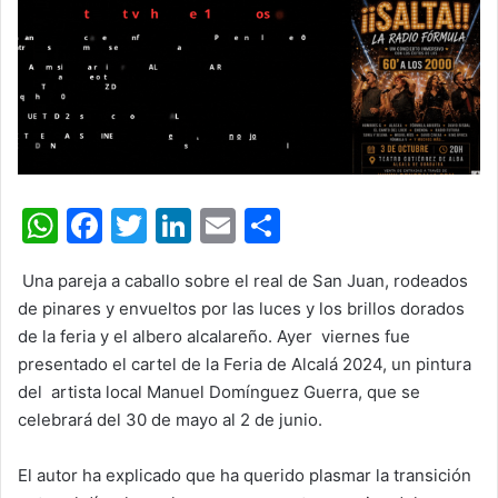
W
F
T
Li
E
C
h
a
w
n
m
o
Una pareja a caballo sobre el real de San Juan, rodeados
at
c
itt
k
ai
m
de pinares y envueltos por las luces y los brillos dorados
s
e
er
e
l
p
de la feria y el albero alcalareño. Ayer
viernes fue
A
b
dI
ar
presentado el cartel de la Feria de Alcalá 2024, un pintura
del
artista local Manuel Domínguez Guerra, que se
p
o
n
tir
celebrará del 30 de mayo al 2 de junio.
p
o
k
El autor ha explicado que ha querido plasmar la transición