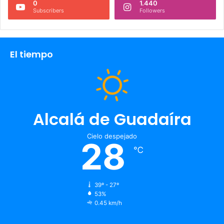
0
1.440
Subscribers
Followers
El tiempo
Alcalá de Guadaíra
Cielo despejado
28
℃
39º - 27º
53%
0.45 km/h