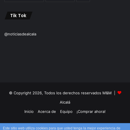
Tik Tok
@noticiasdealcala
© Copyright 2026, Todos los derechos reservados M&M |
Alcalá
Inicio
Acerca de
Equipo
¡Comprar ahora!
Facebook
X
YouTube
Instagram
TikTok
RSS
Este sitio web utiliza cookies para que usted tenga la mejor experiencia de