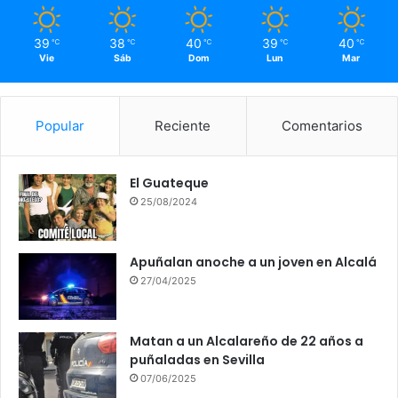
39
38
40
39
40
℃
℃
℃
℃
℃
Vie
Sáb
Dom
Lun
Mar
Popular
Reciente
Comentarios
El Guateque
25/08/2024
Apuñalan anoche a un joven en Alcalá
27/04/2025
Matan a un Alcalareño de 22 años a
puñaladas en Sevilla
07/06/2025