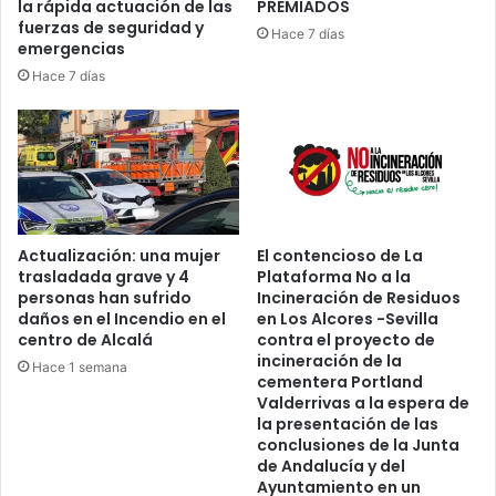
la rápida actuación de las
PREMIADOS
O
fuerzas de seguridad y
Hace 7 días
M
emergencias
E
Hace 7 días
N
Z
A
R
T
U
P
R
Actualización: una mujer
El contencioso de La
O
trasladada grave y 4
Plataforma No a la
Y
personas han sufrido
Incineración de Residuos
E
daños en el Incendio en el
en Los Alcores -Sevilla
C
centro de Alcalá
contra el proyecto de
incineración de la
T
Hace 1 semana
cementera Portland
O
Valderrivas a la espera de
D
la presentación de las
E
conclusiones de la Junta
V
de Andalucía y del
I
Ayuntamiento en un