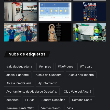
Nube de etiquetas
#alcaladeguadaira
#empleo
#NoPiques
#Trabajo
alcala + deporte
Alcala de Guadaira
Alcala nos importa
Alcalá Inmobiliaria
Ayuntamiento
Ayuntamiento de Alcalá de Guadaíra.
Club Voleibol Alcalá
deportes
LLuvia
Sandra González
Semana Santa
Semana Santa 2025
Viernes Santo
VOX