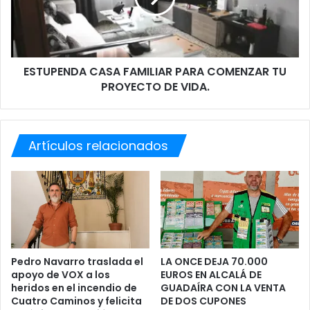
i
E
e
N
n
D
e
A
ESTUPENDA CASA FAMILIAR PARA COMENZAR TU
o
C
t
PROYECTO DE VIDA.
A
r
S
o
A
p
F
l
Artículos relacionados
A
a
M
n
I
.
L
I
A
R
P
A
Pedro Navarro traslada el
LA ONCE DEJA 70.000
apoyo de VOX a los
EUROS EN ALCALÁ DE
R
heridos en el incendio de
GUADAÍRA CON LA VENTA
A
Cuatro Caminos y felicita
DE DOS CUPONES
C