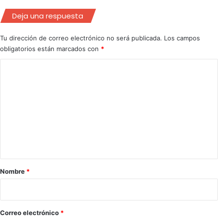
E
N
Deja una respuesta
S
O
Tu dirección de correo electrónico no será publicada.
Los campos
R
obligatorios están marcados con
*
D
E
C
L
o
P
U
m
E
e
B
L
n
O
t
a
r
Nombre
*
i
o
*
Correo electrónico
*