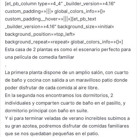
[et_pb_column type=»4_4″ _builder_version=»4.16″
p
o
custom_padding=»|||» global_colors_info=»{}»
k
custom_padding__hover=»|||»][et_pb_text
_builder_version=»4.16″ background_size=»initial»
background_position=»top_left»
background_repeat=»repeat» global_colors_info=»{}»]
Esta casa de 2 plantas es como el escenario perfecto para
una película de comedia familiar
.
La primera planta dispone de un amplio salón, con cuarto
de baño y cocina con salida a un maravilloso patio donde
poder disfrutar de cada comida al aire libre.
En la segunda nos encontramos los dormitorios, 2
individuales y comparten cuarto de baño en el pasillo, y
dormitorio principal con baño en suite.
Y si para terminar veladas de verano increibles subimos a
su gran azotea, podremos disfrutar de comidas familiares
que se nos quedaban pequeñas en el patio.