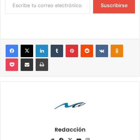
Suscribirse
Facebook
X
LinkedIn
Tumblr
Pinterest
Reddit
VKontakte
Odnoklassniki
Pocket
Compartir por correo electrónico
Imprimir
Redacción