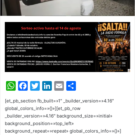
W
F
T
Li
E
C
h
a
w
n
m
o
[et_pb_section fb_built=»1″ _builder_version=»4.16″
at
c
itt
k
ai
m
global_colors_info=»{}»][et_pb_row
s
e
er
e
l
p
_builder_version=»4.16″ background_size=»initial»
A
b
dI
ar
background_position=»top_left»
background_repeat=»repeat» global_colors_info=»{}»]
p
o
n
tir