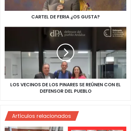
E
F
CARTEL DE FERIA ¿OS GUSTA?
E
R
I
L
A
O
¿
S
O
V
S
E
G
C
U
I
S
N
T
O
LOS VECINOS DE LOS PINARES SE REÚNEN CON EL
A
S
?
DEFENSOR DEL PUEBLO
D
E
L
O
Artículos relacionados
S
P
I