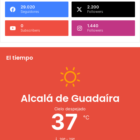
29.020
2.200
Seguidores
Followers
0
1.440
Subscribers
Followers
El tiempo
Alcalá de Guadaíra
Cielo despejado
37
℃
39º - 29º