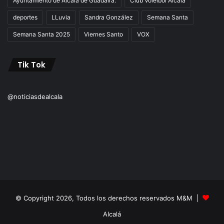
Ayuntamiento de Alcalá de Guadaíra.
Club Voleibol Alcalá
deportes
LLuvia
Sandra González
Semana Santa
Semana Santa 2025
Viernes Santo
VOX
Tik Tok
@noticiasdealcala
© Copyright 2026, Todos los derechos reservados M&M |
Alcalá