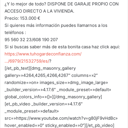
¿Y lo mejor de todo? DISPONE DE GARAJE PROPIO CON
ACCESO DIRECTO A LA VIVIENDA.
Precio: 153.000 €
Si quieres más información puedes llamarnos a los
teléfonos :
95 560 32 23/608 190 207
Si si buscas saber más de esta bonita casa haz click aqui:
https://www.tuhogardeconfianza.com/
…/6979/21532759/es/
?
[/et_pb_text][dmg_masonry_gallery
gallery=»4264,4265,4266,4267″ columns=»2″
randomize=»on» images_size=»dmg_image_large»
_builder_version=»4.17.6″ _module_preset=»default»
global_colors_info=»{}»][/dmg_masonry_gallery]
[et_pb_video _builder_version=»4.17.6″
_module_preset=»default»
src=»https://www.youtube.com/watch?v=g80jF9vHdBc»
hover_enabled=»0″ sticky_enabled=»0″][/et_pb_video]