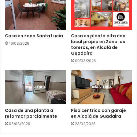
N
A
R
E
S
S
Casa en zona Santa Lucía
Casa en planta alta con
local propio en Zona los
E
16/03/2026
toreros, en Alcalá de
R
Guadaíra
E
Ú
09/03/2026
N
E
N
C
O
N
E
Casa de una planta a
Piso centrico con garaje
L
reformar parcialmente
en Alcalá de Guadaira
D
03/03/2026
23/02/2026
E
F