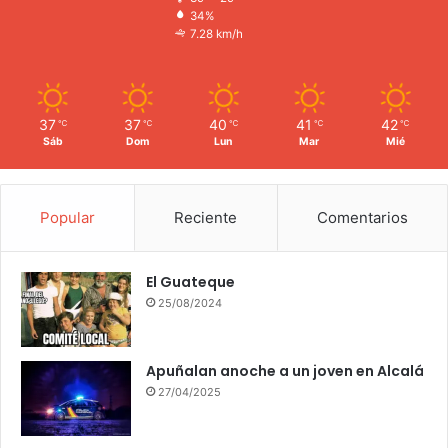
34%
7.28 km/h
37
37
40
41
42
℃
℃
℃
℃
℃
Sáb
Dom
Lun
Mar
Mié
Popular
Reciente
Comentarios
El Guateque
25/08/2024
Apuñalan anoche a un joven en Alcalá
27/04/2025