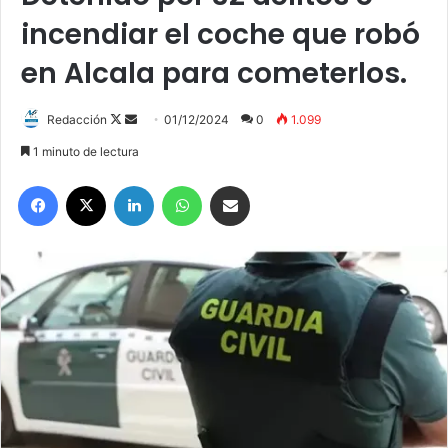
incendiar el coche que robó
en Alcala para cometerlos.
Redacción
F
S
01/12/2024
0
1.099
o
e
1 minuto de lectura
l
n
Facebook
X
LinkedIn
WhatsApp
Compartir por correo electrónico
l
d
o
a
w
n
o
e
n
m
X
a
i
l