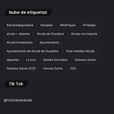
Nube de etiquetas
#alcaladeguadaira
#empleo
#NoPiques
#Trabajo
alcala + deporte
Alcala de Guadaira
Alcala nos importa
Alcalá Inmobiliaria
Ayuntamiento
Ayuntamiento de Alcalá de Guadaíra.
Club Voleibol Alcalá
deportes
LLuvia
Sandra González
Semana Santa
Semana Santa 2025
Viernes Santo
VOX
Tik Tok
@noticiasdealcala