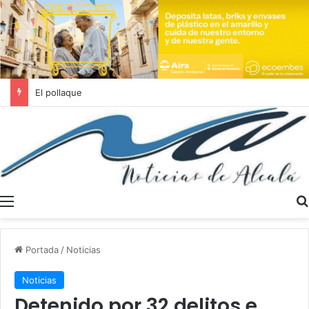
Se buscan trabajadores sociales en Dos Hermanas y Alcalá de Guadaíra
Menú
Portada
/
Noticias
Noticias
Detenido por 32 delitos e