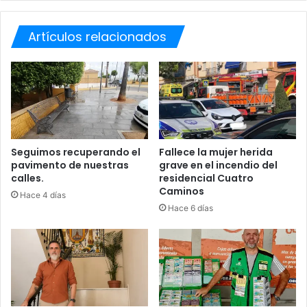
v
t
e
i
n
Artículos relacionados
v
c
a
e
d
d
a
o
r
a
d
e
Seguimos recuperando el
Fallece la mujer herida
l
pavimento de nuestras
grave en el incendio del
calles.
residencial Cuatro
a
Caminos
s
Hace 4 días
u
Hace 6 días
b
i
d
a
d
e