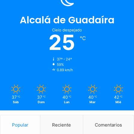
Alcalá de Guadaíra
Cielo despejado
25
℃
37º - 24º
59%
0.89 km/h
37
37
40
40
42
℃
℃
℃
℃
℃
Sáb
Dom
Lun
Mar
Mié
Popular
Reciente
Comentarios