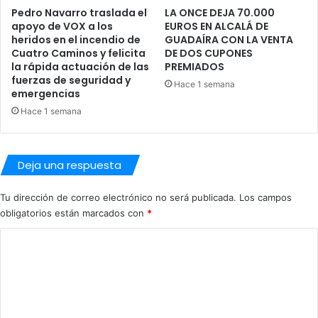
T
Pedro Navarro traslada el
LA ONCE DEJA 70.000
o
apoyo de VOX a los
EUROS EN ALCALÁ DE
r
heridos en el incendio de
GUADAÍRA CON LA VENTA
r
Cuatro Caminos y felicita
DE DOS CUPONES
e
la rápida actuación de las
PREMIADOS
S
fuerzas de seguridad y
Hace 1 semana
e
emergencias
v
Hace 1 semana
i
l
l
Deja una respuesta
a
.
Tu dirección de correo electrónico no será publicada.
Los campos
obligatorios están marcados con
*
C
o
m
e