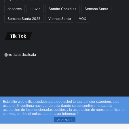
deportes
LLuvia
Sandra González
Semana Santa
Semana Santa 2025
Viernes Santo
VOX
Tik Tok
@noticiasdealcala
Este sitio web utiliza cookies para que usted tenga la mejor experiencia de
usuario. Si continúa navegando está dando su consentimiento para la
aceptación de las mencionadas cookies y la aceptación de nuestra
política de
© Copyright 2026, Todos los derechos reservados M&M |
cookies
, pinche el enlace para mayor información.
ACEPTAR
Alcalá
Facebook
X
WhatsApp
Telegram
Viber