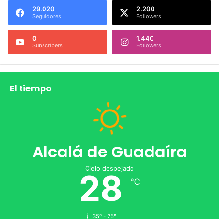
29.020
2.200
Seguidores
Followers
0
1.440
Subscribers
Followers
El tiempo
Alcalá de Guadaíra
Cielo despejado
28
℃
35º - 25º