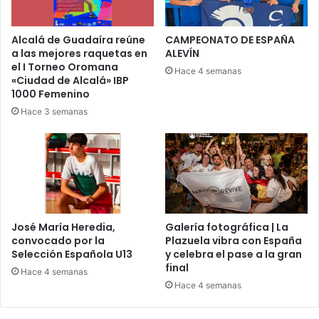
l
l
á
o
.
t
Alcalá de Guadaíra reúne
CAMPEONATO DE ESPAÑA
a las mejores raquetas en
ALEVÍN
o
el I Torneo Oromana
s
Hace 4 semanas
«Ciudad de Alcalá» IBP
d
1000 Femenino
e
Hace 3 semanas
D
r
o
n
e
s
c
o
José María Heredia,
Galería fotográfica | La
n
convocado por la
Plazuela vibra con España
D
Selección Española U13
y celebra el pase a la gran
i
final
Hace 4 semanas
s
Hace 4 semanas
c
a