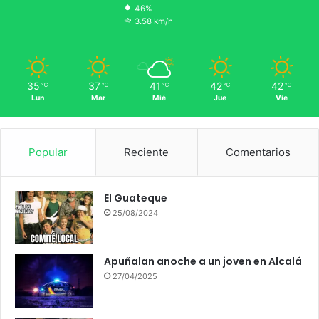
46%
3.58 km/h
35
37
41
42
42
℃
℃
℃
℃
℃
Lun
Mar
Mié
Jue
Vie
Popular
Reciente
Comentarios
El Guateque
25/08/2024
Apuñalan anoche a un joven en Alcalá
27/04/2025