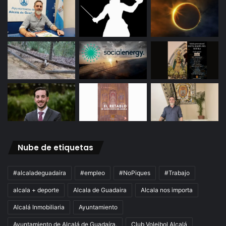
Nube de etiquetas
#alcaladeguadaira
#empleo
#NoPiques
#Trabajo
alcala + deporte
Alcala de Guadaira
Alcala nos importa
Alcalá Inmobiliaria
Ayuntamiento
Ayuntamiento de Alcalá de Guadaíra.
Club Voleibol Alcalá