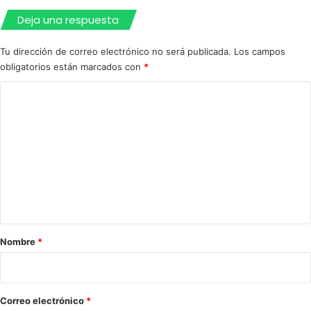
p
a
Deja una respuesta
c
i
Tu dirección de correo electrónico no será publicada.
Los campos
d
obligatorios están marcados con
*
a
d
C
o
m
e
n
t
a
r
Nombre
*
i
o
*
Correo electrónico
*