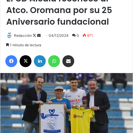
Atco. Oromana por su 25
Aniversario fundacional
Redacción
F
S
04/12/2024
0
971
o
e
1 minuto de lectura
l
n
Facebook
X
LinkedIn
WhatsApp
Compartir por correo electrónico
l
d
o
a
w
n
o
e
n
m
X
a
i
l