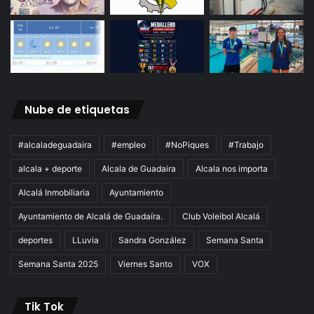
Nube de etiquetas
#alcaladeguadaira
#empleo
#NoPiques
#Trabajo
alcala + deporte
Alcala de Guadaira
Alcala nos importa
Alcalá Inmobiliaria
Ayuntamiento
Ayuntamiento de Alcalá de Guadaíra.
Club Voleibol Alcalá
deportes
LLuvia
Sandra González
Semana Santa
Semana Santa 2025
Viernes Santo
VOX
Tik Tok