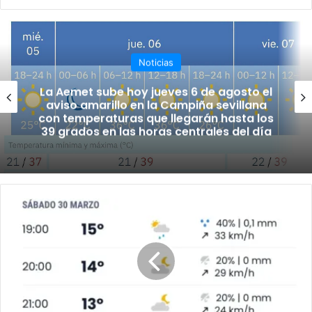
o
ce
uT
tag
we
bo
ub
ra
b
ok
e
m
Noticias
La Aemet sube hoy jueves 6 de agosto el
aviso amarillo en la Campiña sevillana
con temperaturas que llegarán hasta los
39 grados en las horas centrales del día
M
e
j
o
r
a
e
l