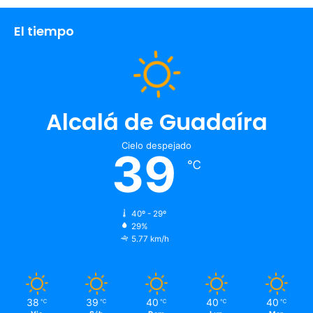
El tiempo
Alcalá de Guadaíra
Cielo despejado
39
℃
40º - 29º
29%
5.77 km/h
38
39
40
40
40
℃
℃
℃
℃
℃