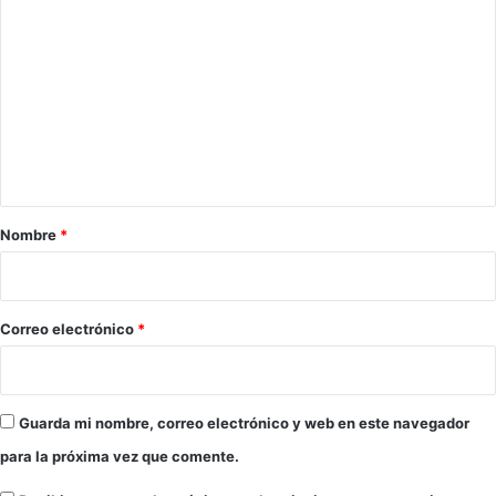
o
m
e
n
t
a
r
Nombre
*
i
o
*
Correo electrónico
*
Guarda mi nombre, correo electrónico y web en este navegador
para la próxima vez que comente.