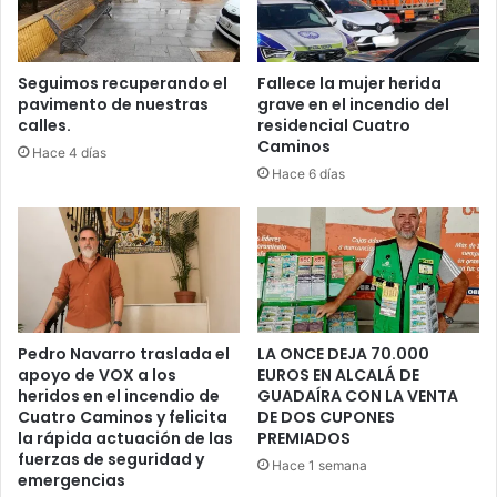
v
i
a
s
Seguimos recuperando el
Fallece la mujer herida
pavimento de nuestras
grave en el incendio del
h
calles.
residencial Cuatro
a
Caminos
s
Hace 4 días
t
Hace 6 días
a
m
e
d
i
o
d
Pedro Navarro traslada el
LA ONCE DEJA 70.000
í
apoyo de VOX a los
EUROS EN ALCALÁ DE
a
heridos en el incendio de
GUADAÍRA CON LA VENTA
.
Cuatro Caminos y felicita
DE DOS CUPONES
la rápida actuación de las
PREMIADOS
fuerzas de seguridad y
Hace 1 semana
emergencias