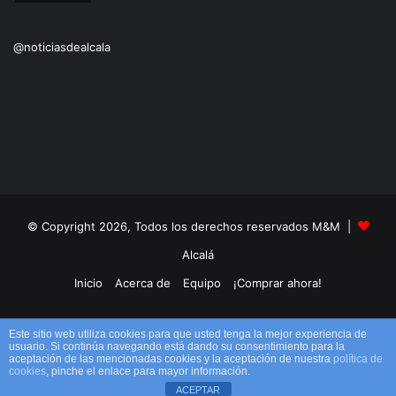
@noticiasdealcala
© Copyright 2026, Todos los derechos reservados M&M |
Alcalá
Inicio
Acerca de
Equipo
¡Comprar ahora!
Facebook
X
YouTube
Instagram
TikTok
RSS
Este sitio web utiliza cookies para que usted tenga la mejor experiencia de
usuario. Si continúa navegando está dando su consentimiento para la
aceptación de las mencionadas cookies y la aceptación de nuestra
política de
cookies
, pinche el enlace para mayor información.
ACEPTAR