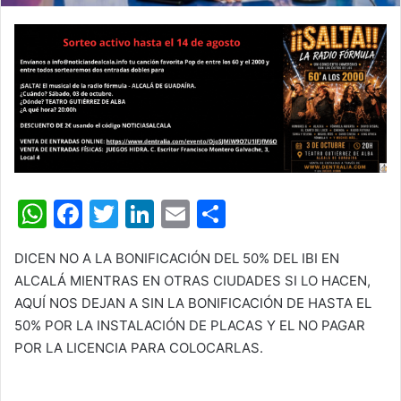
W
F
T
Li
E
C
h
a
w
n
m
o
DICEN NO A LA BONIFICACIÓN DEL 50% DEL IBI EN
at
c
itt
k
ai
m
ALCALÁ MIENTRAS EN OTRAS CIUDADES SI LO HACEN,
s
e
er
e
l
p
AQUÍ NOS DEJAN A SIN LA BONIFICACIÓN DE HASTA EL
A
b
dI
ar
50% POR LA INSTALACIÓN DE PLACAS Y EL NO PAGAR
POR LA LICENCIA PARA COLOCARLAS.
p
o
n
tir
p
o