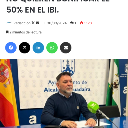
50% EN EL IBI.
Redacción
F
S
30/03/2024
1
1.123
o
e
2 minutos de lectura
l
n
Facebook
X
LinkedIn
WhatsApp
Compartir por correo electrónico
l
d
o
a
w
n
o
e
n
m
X
a
i
l