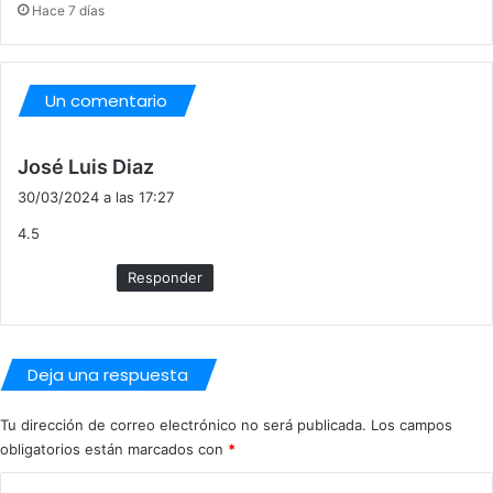
Hace 7 días
Un comentario
d
José Luis Diaz
i
30/03/2024 a las 17:27
c
4.5
e
:
Responder
Deja una respuesta
Tu dirección de correo electrónico no será publicada.
Los campos
obligatorios están marcados con
*
C