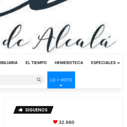
BILIARIA
EL TIEMPO
HEMEROTECA
ESPECIALES
Buscar
LO + VISTO
por
SIGUENOS
32.660