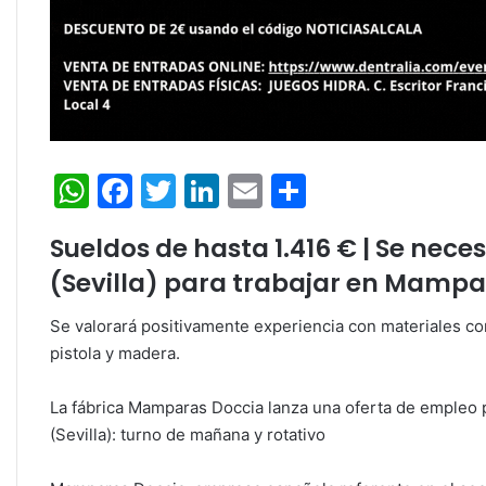
W
F
T
Li
E
C
h
a
w
n
m
o
Sueldos de hasta 1.416 € | Se nece
at
c
itt
k
ai
m
(Sevilla) para trabajar en Mampar
s
e
er
e
l
p
A
b
dI
ar
Se valorará positivamente experiencia con materiales como
p
o
n
tir
pistola y madera.
p
o
La fábrica Mamparas Doccia lanza una oferta de empleo 
k
(Sevilla): turno de mañana y rotativo