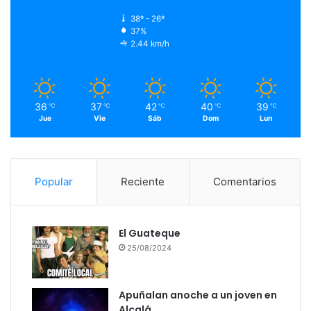
38º - 26º
37%
2.44 km/h
36
37
42
40
39
℃
℃
℃
℃
℃
Jue
Vie
Sáb
Dom
Lun
Popular
Reciente
Comentarios
El Guateque
25/08/2024
Apuñalan anoche a un joven en
Alcalá