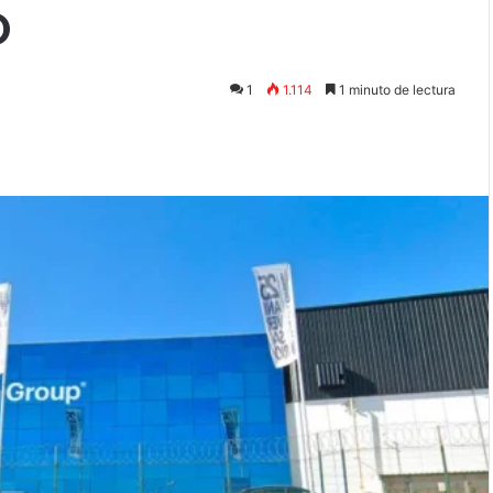
O
1
1.114
1 minuto de lectura