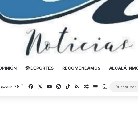
OPINIÓN
DEPORTES
RECOMENDAMOS
ALCALÁ INMO
℃
36
Facebook
X
YouTube
Instagram
TikTok
RSS
Noticia al azar
Barra lateral
Switch skin
uadaíra