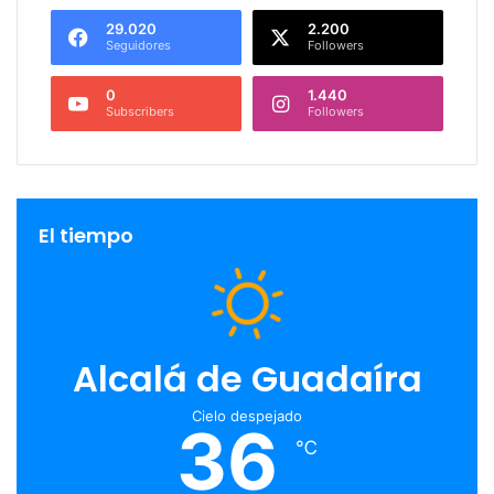
29.020
2.200
Seguidores
Followers
0
1.440
Subscribers
Followers
El tiempo
Alcalá de Guadaíra
Cielo despejado
36
℃