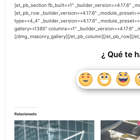
[et_pb_section fb_built=»1″ _builder_version=»4.17.6″ _
at
c
itt
k
ai
m
[et_pb_row _builder_version=»4.17.6″ _module_preset=»d
s
e
er
e
l
p
type=»4_4″ _builder_version=»4.17.6″ _module_preset=»
A
b
dI
ar
gallery=»1385″ columns=»1″ _builder_version=»4.17.6″ _
[/dmg_masonry_gallery][/et_pb_column][/et_pb_row][/et
p
o
n
tir
p
o
¿ Qué te h
k
Relacionado