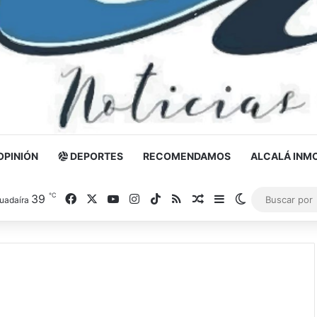
OPINIÓN
DEPORTES
RECOMENDAMOS
ALCALÁ INMO
℃
39
Facebook
X
YouTube
Instagram
TikTok
RSS
Noticia al azar
Barra lateral
Switch skin
uadaíra