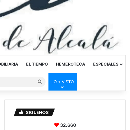
BILIARIA
EL TIEMPO
HEMEROTECA
ESPECIALES
Buscar
LO + VISTO
por
SIGUENOS
32.660