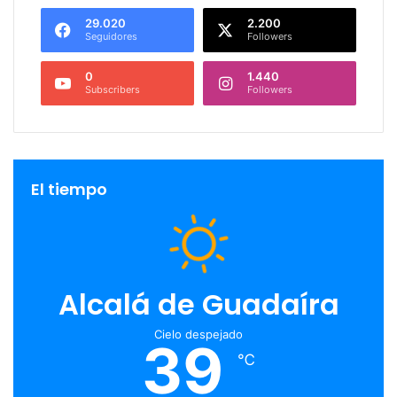
29.020
2.200
Seguidores
Followers
0
1.440
Subscribers
Followers
El tiempo
Alcalá de Guadaíra
Cielo despejado
39
℃