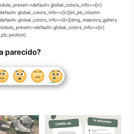
module_preset=»default» global_colors_info=»{}»]
efault» global_colors_info=»{}»][et_pb_column
default» global_colors_info=»{}»][dmg_masonry_gallery
module_preset=»default» global_colors_info=»{}»]
_pb_section]
a parecido?