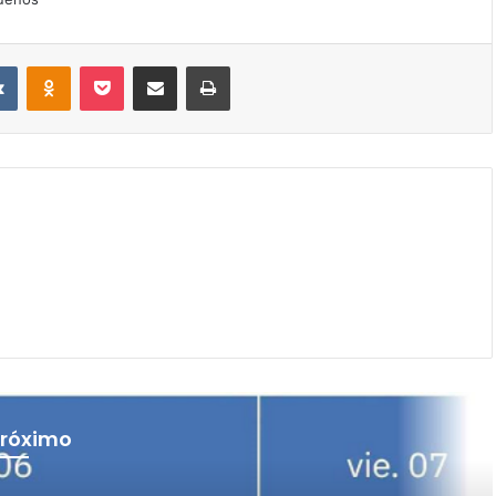
VKontakte
Odnoklassniki
Pocket
Compartir por correo electrónico
Imprimir
próximo