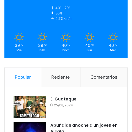
40º - 29º
30%
4.73 km/h
39
39
40
40
40
℃
℃
℃
℃
℃
Vie
Sáb
Dom
Lun
Mar
Popular
Reciente
Comentarios
El Guateque
25/08/2024
Apuñalan anoche a un joven en
Alcalá