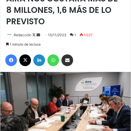
8 MILLONES, 1,6 MÁS DE LO
PREVISTO
Redacción
F
S
15/11/2023
1
1.027
o
e
1 minuto de lectura
l
n
Facebook
X
LinkedIn
WhatsApp
Compartir por correo electrónico
l
d
o
a
w
n
o
e
n
m
X
a
i
l