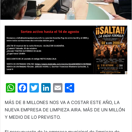
W
F
T
Li
E
C
h
a
w
n
m
o
MÁS DE 8 MILLONES NOS VA A COSTAR ESTE AÑO, LA
at
c
itt
k
ai
m
NUEVA EMPRESA DE LIMPIEZA AIRA. MÁS DE UN MILLÓN
s
e
er
e
l
p
Y MEDIO DE LO PREVISTO.
A
b
dI
ar
El presupuesto de la empresa municipal de limpieza de