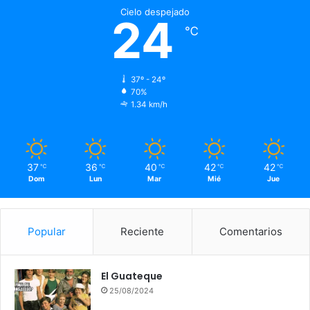
Cielo despejado
24
℃
37º - 24º
70%
1.34 km/h
37
36
40
42
42
℃
℃
℃
℃
℃
Dom
Lun
Mar
Mié
Jue
Popular
Reciente
Comentarios
El Guateque
25/08/2024