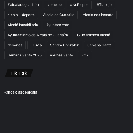
#alcaladeguadaira
#empleo
#NoPiques
#Trabajo
alcala + deporte
Alcala de Guadaira
Alcala nos importa
Alcalá Inmobiliaria
Ayuntamiento
Ayuntamiento de Alcalá de Guadaíra.
Club Voleibol Alcalá
deportes
LLuvia
Sandra González
Semana Santa
Semana Santa 2025
Viernes Santo
VOX
Tik Tok
@noticiasdealcala