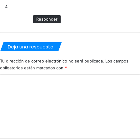
c
4
e
:
Responder
Deja una respuesta
Tu dirección de correo electrónico no será publicada.
Los campos
obligatorios están marcados con
*
C
o
m
e
n
t
a