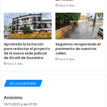
G
A
Hace 4 días
S
T
A
E
N
A
L
Aprobada la licitación
Seguimos recuperando el
C
para redactar el proyecto
pavimento de nuestras
A
de la nueva sede judicial
calles.
L
de Alcalá de Guadaíra
Hace 5 días
Á
Hace 5 días
Un comentario
d
Anónimo
i
15/11/2023 a las 07:05