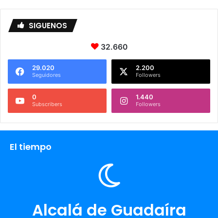
SIGUENOS
32.660
29.020
2.200
Seguidores
Followers
0
1.440
Subscribers
Followers
El tiempo
Alcalá de Guadaíra