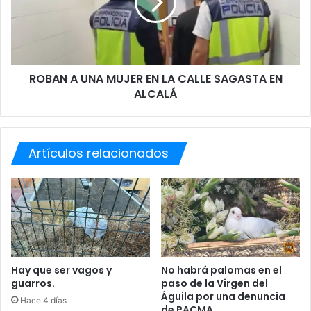
F
N
U
A
S
U
I
N
Ó
A
ROBAN A UNA MUJER EN LA CALLE SAGASTA EN
N
M
ALCALÁ
U
J
E
R
Artículos relacionados
E
N
L
A
C
A
L
L
E
Hay que ser vagos y
No habrá palomas en el
guarros.
paso de la Virgen del
S
Águila por una denuncia
A
Hace 4 días
de PACMA