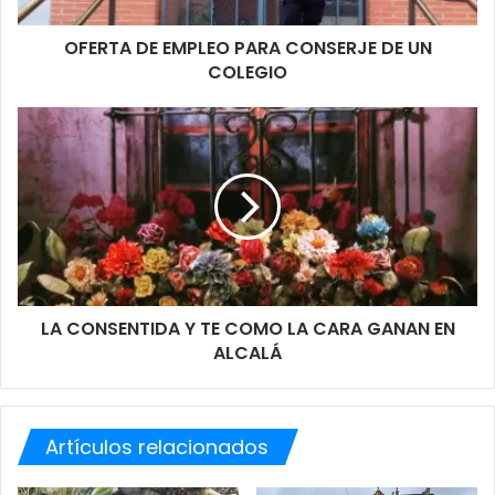
E
OFERTA DE EMPLEO PARA CONSERJE DE UN
M
COLEGIO
P
L
E
L
O
A
P
C
A
O
R
N
A
S
C
E
O
N
N
T
S
LA CONSENTIDA Y TE COMO LA CARA GANAN EN
I
E
ALCALÁ
D
R
A
J
Y
E
T
D
Artículos relacionados
E
E
C
U
O