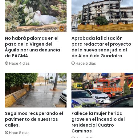
N
M
C
O
O
L
L
A
E
C
G
A
No habrá palomas en el
Aprobada la licitación
I
paso de la Virgen del
para redactar el proyecto
R
Águila por una denuncia
de la nueva sede judicial
O
A
de PACMA
de Alcalá de Guadaíra
G
A
Hace 4 días
Hace 5 días
N
A
N
E
N
A
L
Seguimos recuperando el
Fallece la mujer herida
C
pavimento de nuestras
grave en el incendio del
A
calles.
residencial Cuatro
L
Caminos
Hace 5 días
Á