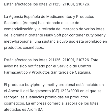
A
b
dI
ar
Están afectados los lotes 211125, 211001, 210726.
p
o
n
tir
La Agencia Española de Medicamentos y Productos
p
o
Sanitarios (Aemps) ha ordenado el cese de
k
comercialización y la retirada del mercado de varios lotes
de la crema hidratante Nuky Soft por contener butylphenyl
methylpropional, una sustancia cuyo uso está prohibido en
productos cosméticos.
Están afectados los lotes 211125, 211001, 210726. Este
aviso ha sido notificado por el Servicio de Control
Farmacéutico y Productos Sanitarios de Cataluña.
El producto butylphenyl methylpropional está incluido en
el Anexo II del Reglamento (CE) 1223/2009 en el que se
recogen las sustancias prohibidas en productos
cosméticos. La empresa comercializadora de los lotes
afectados es Arom SA.