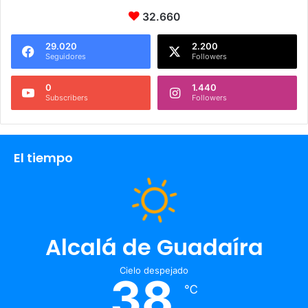
32.660
29.020
2.200
Seguidores
Followers
0
1.440
Subscribers
Followers
El tiempo
Alcalá de Guadaíra
Cielo despejado
38
℃