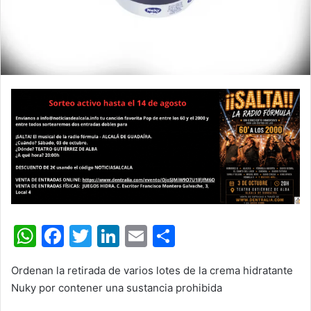
W
F
T
Li
E
C
h
a
w
n
m
o
Ordenan la retirada de varios lotes de la crema hidratante
at
c
itt
k
ai
m
Nuky por contener una sustancia prohibida
s
e
er
e
l
p