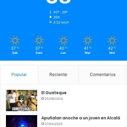
40º - 29º
35%
4.02 km/h
37
37
40
41
42
℃
℃
℃
℃
℃
Sáb
Dom
Lun
Mar
Mié
Popular
Reciente
Comentarios
El Guateque
25/08/2024
Apuñalan anoche a un joven en Alcalá
27/04/2025