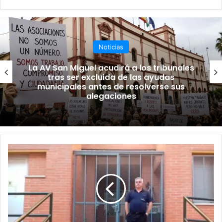
o
ce
uT
tag
we
bo
ub
ra
b
ok
e
m
Noticias
La AV San Miguel acudirá a los tribunales
tras ser excluida de las ayudas
municipales antes de resolverse sus
alegaciones
O
F
E
R
T
A
D
E