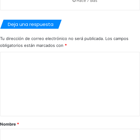
Hace 7 días
Deja una respuesta
Tu dirección de correo electrónico no será publicada.
Los campos
obligatorios están marcados con
*
C
o
m
e
n
t
a
r
Nombre
*
i