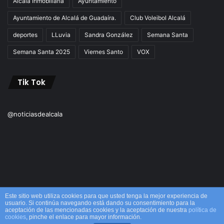
Alcalá Inmobiliaria
Ayuntamiento
Ayuntamiento de Alcalá de Guadaíra.
Club Voleibol Alcalá
deportes
LLuvia
Sandra González
Semana Santa
Semana Santa 2025
Viernes Santo
VOX
Tik Tok
@noticiasdealcala
Este sitio web utiliza cookies para que usted tenga la mejor experiencia de
usuario. Si continúa navegando está dando su consentimiento para la
aceptación de las mencionadas cookies y la aceptación de nuestra
política de
© Copyright 2026, Todos los derechos reservados M&M |
cookies
, pinche el enlace para mayor información.