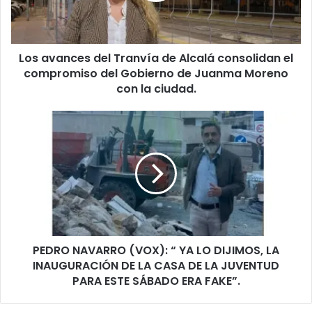
n
c
e
Los avances del Tranvía de Alcalá consolidan el
s
compromiso del Gobierno de Juanma Moreno
d
e
con la ciudad.
l
T
P
r
E
a
D
n
R
v
O
í
N
a
A
d
V
e
A
A
PEDRO NAVARRO (VOX): “ YA LO DIJIMOS, LA
R
l
INAUGURACIÓN DE LA CASA DE LA JUVENTUD
R
c
O
PARA ESTE SÁBADO ERA FAKE”.
a
(
l
V