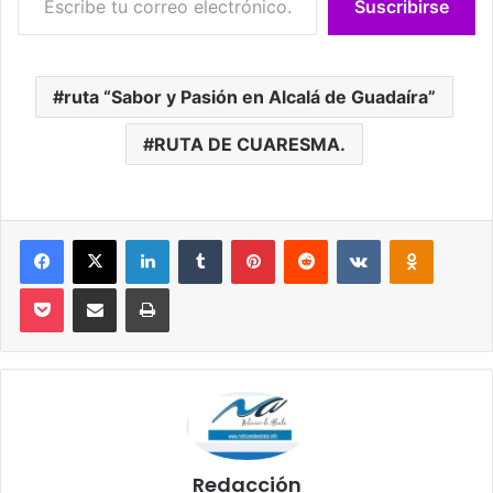
Suscribirse
ruta “Sabor y Pasión en Alcalá de Guadaíra”
RUTA DE CUARESMA.
Facebook
X
LinkedIn
Tumblr
Pinterest
Reddit
VKontakte
Odnoklassniki
Pocket
Compartir por correo electrónico
Imprimir
Redacción