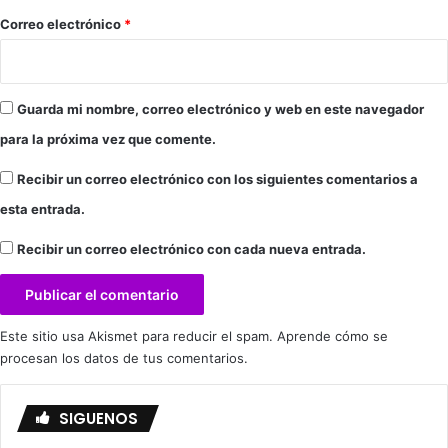
A
o
J
*
Correo electrónico
*
r
U
e
V
n
E
o
N
Guarda mi nombre, correo electrónico y web en este navegador
c
T
para la próxima vez que comente.
o
U
n
D
Recibir un correo electrónico con los siguientes comentarios a
l
P
a
esta entrada.
A
c
R
Recibir un correo electrónico con cada nueva entrada.
i
A
u
E
d
S
a
T
d
Este sitio usa Akismet para reducir el spam.
Aprende cómo se
E
.
procesan los datos de tus comentarios.
S
Á
B
SIGUENOS
A
D