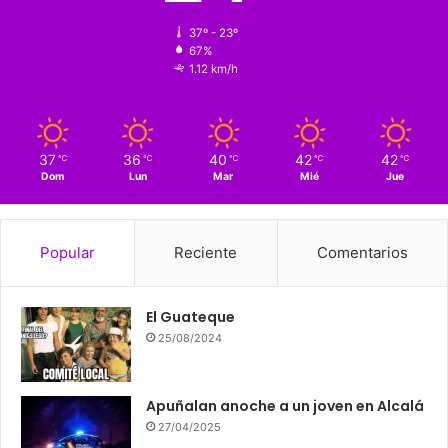
37º - 23º
67%
1.12 km/h
37
36
40
42
42
℃
℃
℃
℃
℃
Dom
Lun
Mar
Mié
Jue
Popular
Reciente
Comentarios
El Guateque
25/08/2024
Apuñalan anoche a un joven en Alcalá
27/04/2025