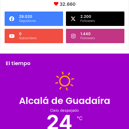
32.660
O
E
29.020
2.200
R
Seguidores
Followers
A
F
0
1.440
A
Subscribers
Followers
K
E
”
.
El tiempo
Alcalá de Guadaíra
Cielo despejado
24
℃