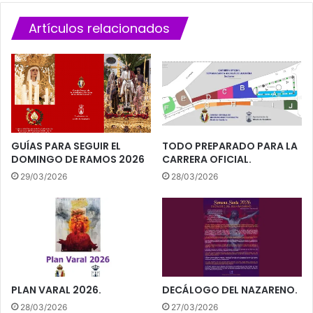
á
O
c
X
Artículos relacionados
o
)
n
:
s
“
o
Y
l
A
i
L
d
O
a
D
GUÍAS PARA SEGUIR EL
TODO PREPARADO PARA LA
n
I
DOMINGO DE RAMOS 2026
CARRERA OFICIAL.
e
J
29/03/2026
28/03/2026
l
I
c
M
o
O
m
S
p
,
r
L
o
A
m
PLAN VARAL 2026.
DECÁLOGO DEL NAZARENO.
I
i
N
28/03/2026
27/03/2026