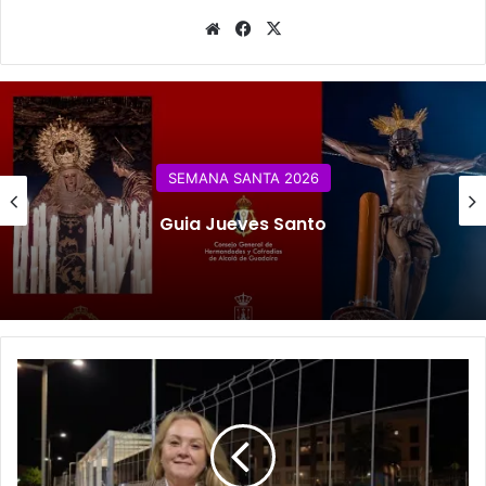
Siti
Fa
X
o
ce
we
bo
b
ok
SEMANA SANTA 2026
Guia Jueves Santo
L
o
s
a
v
a