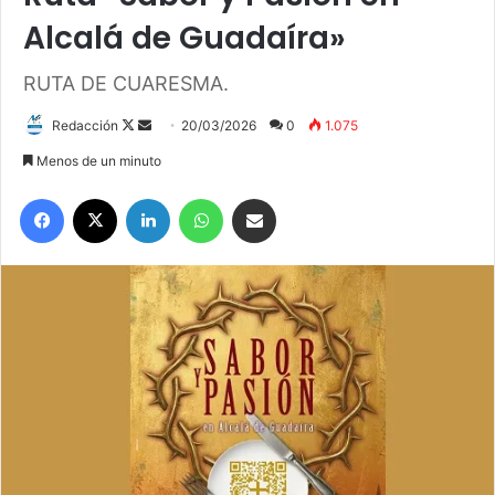
Alcalá de Guadaíra»
RUTA DE CUARESMA.
Redacción
F
S
20/03/2026
0
1.075
o
e
Menos de un minuto
l
n
Facebook
X
LinkedIn
WhatsApp
Compartir por correo electrónico
l
d
o
a
w
n
o
e
n
m
X
a
i
l