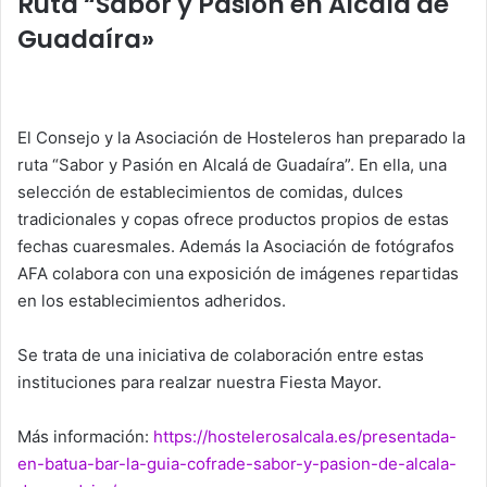
Ruta “Sabor y Pasión en Alcalá de
A
b
dI
ar
Guadaíra»
p
o
n
tir
p
o
k
El Consejo y la Asociación de Hosteleros han preparado la
ruta “Sabor y Pasión en Alcalá de Guadaíra”. En ella, una
selección de establecimientos de comidas, dulces
tradicionales y copas ofrece productos propios de estas
fechas cuaresmales. Además la Asociación de fotógrafos
AFA colabora con una exposición de imágenes repartidas
en los establecimientos adheridos.
Se trata de una iniciativa de colaboración entre estas
instituciones para realzar nuestra Fiesta Mayor.
Más información:
https://hostelerosalcala.es/presentada-
en-batua-bar-la-guia-cofrade-sabor-y-pasion-de-alcala-