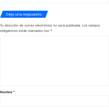
E
Q
U
Deja una respuesta
E
Ñ
Tu dirección de correo electrónico no será publicada.
Los campos
O
obligatorios están marcados con
*
S
C
C
A
o
M
m
P
E
e
O
n
N
E
t
S
a
"
r
Nombre
*
i
o