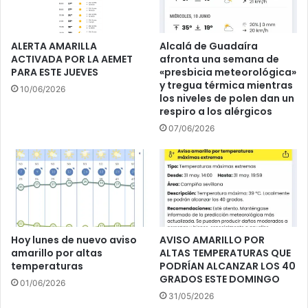
l
E
a
S
s
T
t
ALERTA AMARILLA
Alcalá de Guadaíra
R
ACTIVADA POR LA AEMET
afronta una semana de
r
PARA ESTE JUEVES
«presbicia meteorológica»
E
e
y tregua térmica mientras
N
s
10/06/2026
los niveles de polen dan un
O
d
respiro a los alérgicos
D
e
07/06/2026
E
l
L
a
"
t
C
a
L
r
U
d
B
e
D
Hoy lunes de nuevo aviso
AVISO AMARILLO POR
E
amarillo por altas
ALTAS TEMPERATURAS QUE
L
temperaturas
PODRÍAN ALCANZAR LOS 40
O
GRADOS ESTE DOMINGO
01/06/2026
S
31/05/2026
P