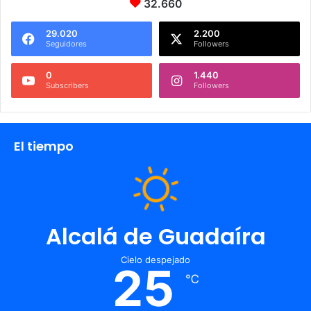
32.660
29.020
2.200
Seguidores
Followers
0
1.440
Subscribers
Followers
El tiempo
Alcalá de Guadaíra
Cielo despejado
25
℃