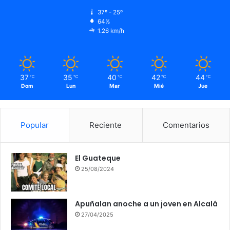
37º - 25º
64%
1.26 km/h
37
35
40
42
44
℃
℃
℃
℃
℃
Dom
Lun
Mar
Mié
Jue
Popular
Reciente
Comentarios
El Guateque
25/08/2024
Apuñalan anoche a un joven en Alcalá
27/04/2025