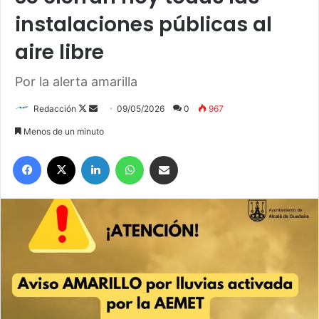
instalaciones públicas al
aire libre
Por la alerta amarilla
Redacción
F
S
09/05/2026
0
967
o
e
Menos de un minuto
l
n
Facebook
X
LinkedIn
WhatsApp
Compartir por correo electrónico
l
d
o
a
w
n
o
e
n
m
X
a
i
l