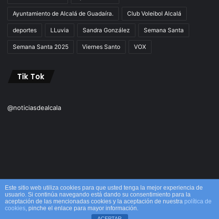
Ayuntamiento de Alcalá de Guadaíra.
Club Voleibol Alcalá
deportes
LLuvia
Sandra González
Semana Santa
Semana Santa 2025
Viernes Santo
VOX
Tik Tok
@noticiasdealcala
Este sitio web utiliza cookies para que usted tenga la mejor experiencia de
usuario. Si continúa navegando está dando su consentimiento para la
aceptación de las mencionadas cookies y la aceptación de nuestra
política de
© Copyright 2026, Todos los derechos reservados M&M |
cookies
, pinche el enlace para mayor información.
ACEPTAR