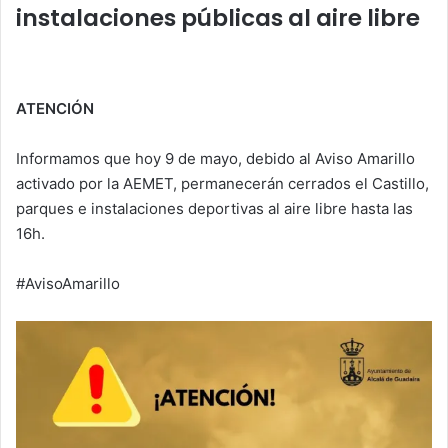
A
b
dI
ar
instalaciones públicas al aire libre
p
o
n
tir
p
o
k
ATENCIÓN
Informamos que hoy 9 de mayo, debido al Aviso Amarillo
activado por la AEMET, permanecerán cerrados el Castillo,
parques e instalaciones deportivas al aire libre hasta las
16h.
#AvisoAmarillo