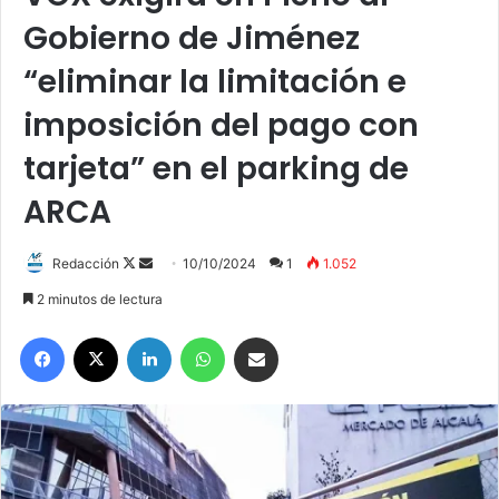
Gobierno de Jiménez
“eliminar la limitación e
imposición del pago con
tarjeta” en el parking de
ARCA
Redacción
F
S
10/10/2024
1
1.052
o
e
2 minutos de lectura
l
n
Facebook
X
LinkedIn
WhatsApp
Compartir por correo electrónico
l
d
o
a
w
n
o
e
n
m
X
a