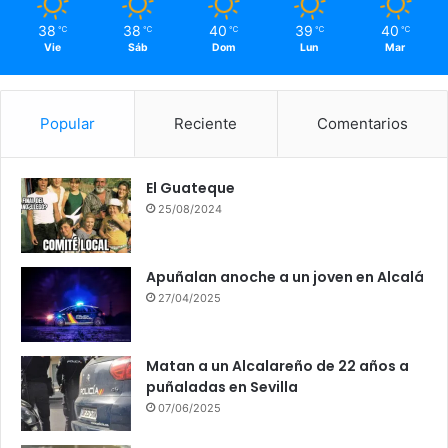
38
38
40
39
40
℃
℃
℃
℃
℃
Vie
Sáb
Dom
Lun
Mar
Popular
Reciente
Comentarios
El Guateque
25/08/2024
Apuñalan anoche a un joven en Alcalá
27/04/2025
Matan a un Alcalareño de 22 años a
puñaladas en Sevilla
07/06/2025