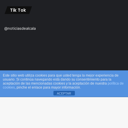
Tik Tok
@noticiasdealcala
Este sitio web utiliza cookies para que usted tenga la mejor experiencia de
usuario. Si continúa navegando está dando su consentimiento para la
aceptación de las mencionadas cookies y la aceptación de nuestra
política de
© Copyright 2026, Todos los derechos reservados M&M |
cookies
, pinche el enlace para mayor información.
ACEPTAR
Alcalá
Facebook
X
WhatsApp
Telegram
Viber
Inicio
Acerca de
Equipo
¡Comprar ahora!
B
Facebook
X
YouTube
Instagram
TikTok
RSS