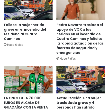
E
R
T
A
S
Fallece la mujer herida
Pedro Navarro traslada el
grave en el incendio del
apoyo de VOX a los
A
residencial Cuatro
heridos en el incendio de
M
Caminos
Cuatro Caminos y felicita
A
la rápida actuación de las
R
Hace 6 días
fuerzas de seguridad y
I
emergencias
L
Hace 7 días
L
A
S
Y
N
A
R
A
LA ONCE DEJA 70.000
Actualización: una mujer
N
EUROS EN ALCALÁ DE
trasladada grave y 4
J
GUADAÍRA CON LA VENTA
personas han sufrido