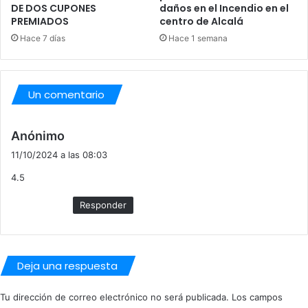
A
DE DOS CUPONES
daños en el Incendio en el
S
PREMIADOS
centro de Alcalá
Hace 7 días
Hace 1 semana
Un comentario
d
Anónimo
i
11/10/2024 a las 08:03
c
4.5
e
:
Responder
Deja una respuesta
Tu dirección de correo electrónico no será publicada.
Los campos