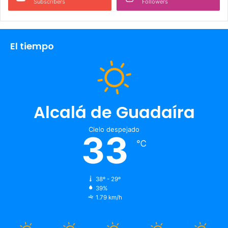
Subscribers
Followers
El tiempo
Alcalá de Guadaíra
Cielo despejado
33
℃
38º - 29º
39%
1.79 km/h