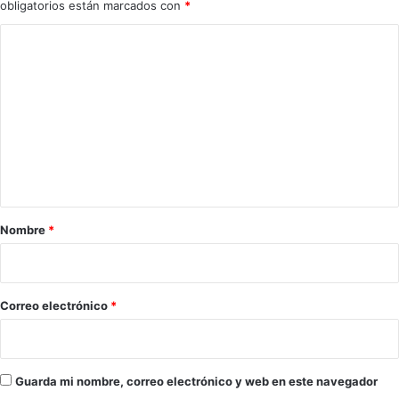
obligatorios están marcados con
*
C
o
m
e
n
t
a
r
Nombre
*
i
o
*
Correo electrónico
*
Guarda mi nombre, correo electrónico y web en este navegador