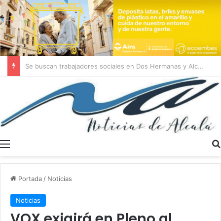
El diésel más caro de España se vende en una gasolinera de Alcalá
Menú
Portada
/
Noticias
Noticias
VOX exigirá en Pleno al