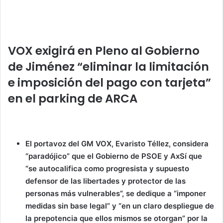
at
c
itt
k
ai
m
limitación e imposición del pago con tarjeta” en el parking
s
e
er
e
l
p
de ARCA
A
b
dI
ar
VOX exigirá en Pleno al Gobierno
p
o
n
tir
de Jiménez “eliminar la limitación
p
o
e imposición del pago con tarjeta”
k
en el parking de ARCA
El portavoz del GM VOX, Evaristo Téllez, considera
“paradójico” que el Gobierno de PSOE y AxSí que
“se autocalifica como progresista y supuesto
defensor de las libertades y protector de las
personas más vulnerables”, se dedique a “imponer
medidas sin base legal” y “en un claro despliegue de
la prepotencia que ellos mismos se otorgan” por la