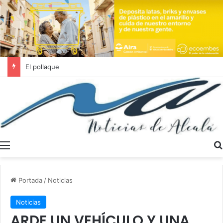
Se buscan trabajadores sociales en Dos Hermanas y Alcalá de Guadaíra
Menú
Portada
/
Noticias
Noticias
ARDE UN VEHÍCULO Y UNA