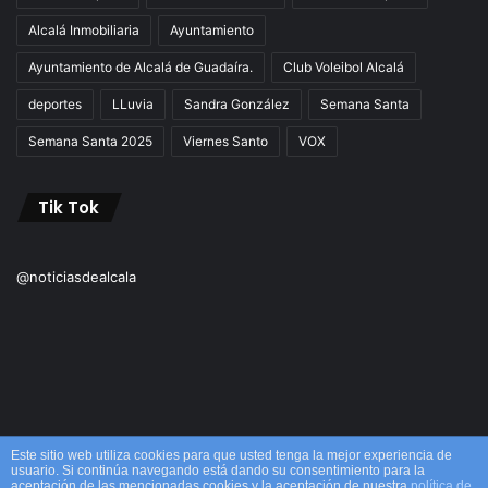
Alcalá Inmobiliaria
Ayuntamiento
Ayuntamiento de Alcalá de Guadaíra.
Club Voleibol Alcalá
deportes
LLuvia
Sandra González
Semana Santa
Semana Santa 2025
Viernes Santo
VOX
Tik Tok
@noticiasdealcala
Este sitio web utiliza cookies para que usted tenga la mejor experiencia de
usuario. Si continúa navegando está dando su consentimiento para la
aceptación de las mencionadas cookies y la aceptación de nuestra
política de