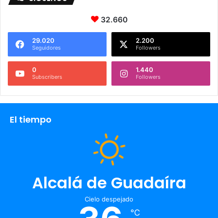
32.660
29.020
2.200
Seguidores
Followers
0
1.440
Subscribers
Followers
El tiempo
Alcalá de Guadaíra
Cielo despejado
℃