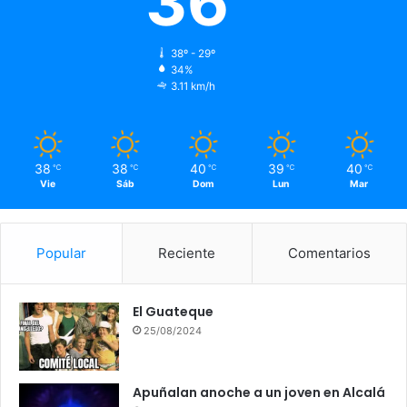
36
38º - 29º
34%
3.11 km/h
38
38
40
39
40
℃
℃
℃
℃
℃
Vie
Sáb
Dom
Lun
Mar
Popular
Reciente
Comentarios
El Guateque
25/08/2024
Apuñalan anoche a un joven en Alcalá