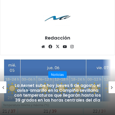
Redacción
Siti
Fa
X
Yo
Ins
o
ce
uT
tag
we
bo
ub
ra
b
ok
e
m
Noticias
La Aemet sube hoy jueves 6 de agosto el
aviso amarillo en la Campiña sevillana
con temperaturas que llegarán hasta los
39 grados en las horas centrales del día