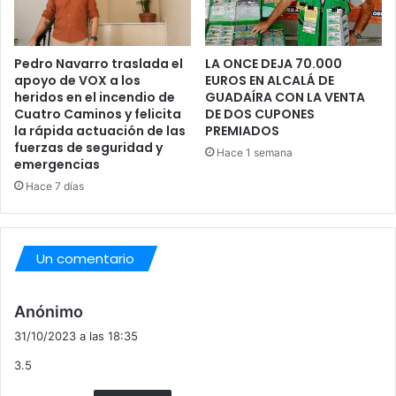
Pedro Navarro traslada el
LA ONCE DEJA 70.000
apoyo de VOX a los
EUROS EN ALCALÁ DE
heridos en el incendio de
GUADAÍRA CON LA VENTA
Cuatro Caminos y felicita
DE DOS CUPONES
la rápida actuación de las
PREMIADOS
fuerzas de seguridad y
Hace 1 semana
emergencias
Hace 7 días
Un comentario
d
Anónimo
i
31/10/2023 a las 18:35
c
3.5
e
: