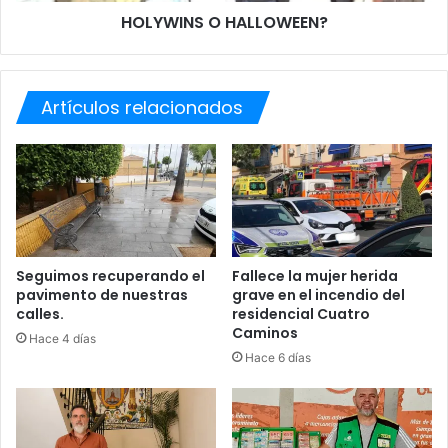
O
HOLYWINS O HALLOWEEN?
I
H
G
A
N
L
I
L
Artículos relacionados
F
O
I
W
C
E
A
E
?
N
?
Seguimos recuperando el
Fallece la mujer herida
pavimento de nuestras
grave en el incendio del
calles.
residencial Cuatro
Caminos
Hace 4 días
Hace 6 días