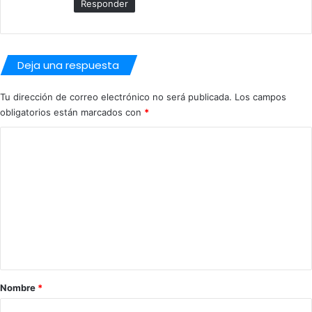
Responder
Deja una respuesta
Tu dirección de correo electrónico no será publicada.
Los campos
obligatorios están marcados con
*
C
o
m
e
n
t
a
r
Nombre
*
i