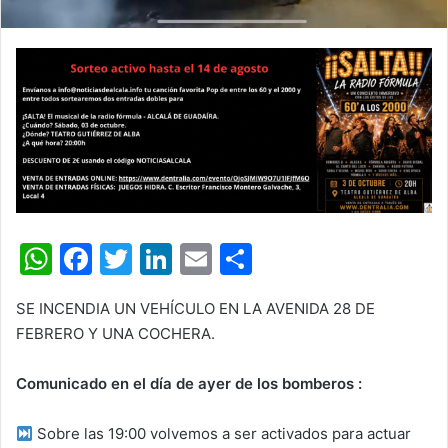
W
F
T
Li
E
C
h
a
w
n
m
o
SE INCENDIA UN VEHÍCULO EN LA AVENIDA 28 DE
at
c
itt
k
ai
m
FEBRERO Y UNA COCHERA.
s
e
er
e
l
p
A
b
dI
ar
Comunicado en el día de ayer de los bomberos :
p
o
n
tir
Sobre las 19:00 volvemos a ser activados para actuar