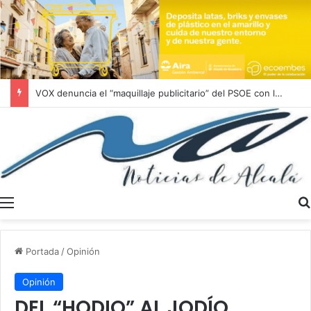
Última hora! Desprendimiento en la calle Juan Abad
Menú
Portada
/
Opinión
Opinión
DEL “HODIO” AL JODÍO .