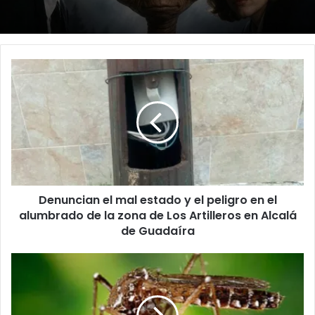
D
e
n
u
n
c
i
a
n
Denuncian el mal estado y el peligro en el
e
alumbrado de la zona de Los Artilleros en Alcalá
l
m
de Guadaíra
a
l
A
e
l
s
c
t
a