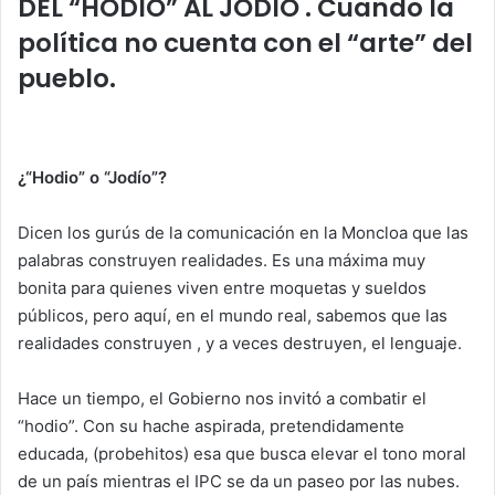
DEL “HODIO” AL JODÍO . Cuando la
A
b
dI
ar
política no cuenta con el “arte” del
p
o
n
tir
pueblo.
p
o
k
¿“Hodio” o “Jodío”?
Dicen los gurús de la comunicación en la Moncloa que las
palabras construyen realidades. Es una máxima muy
bonita para quienes viven entre moquetas y sueldos
públicos, pero aquí, en el mundo real, sabemos que las
realidades construyen , y a veces destruyen, el lenguaje.
Hace un tiempo, el Gobierno nos invitó a combatir el
“hodio”. Con su hache aspirada, pretendidamente
educada, (probehitos) esa que busca elevar el tono moral
de un país mientras el IPC se da un paseo por las nubes.