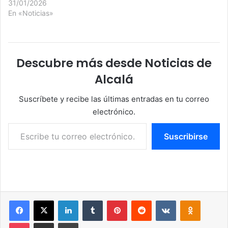
31/01/2026
En «Noticias»
Descubre más desde Noticias de
Alcalá
Suscríbete y recibe las últimas entradas en tu correo
electrónico.
Escribe tu correo electrónico…
Suscribirse
Facebook
X
LinkedIn
Tumblr
Pinterest
Reddit
VKontakte
Odnoklassniki
Pocket
Compartir por correo electrónico
Imprimir