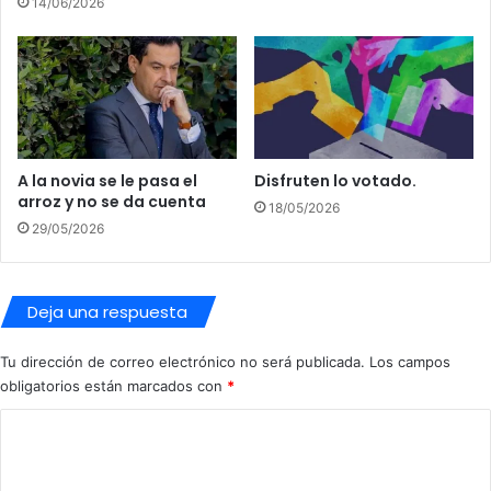
14/06/2026
r
i
a
e
d
s
o
g
d
o
e
4
l
p
A la novia se le pasa el
Disfruten lo votado.
a
o
arroz y no se da cuenta
z
r
18/05/2026
o
29/05/2026
e
n
l
a
M
d
o
Deja una respuesta
e
s
L
q
Tu dirección de correo electrónico no será publicada.
Los campos
o
u
obligatorios están marcados con
*
s
i
A
t
C
r
o
t
o
d
i
e
m