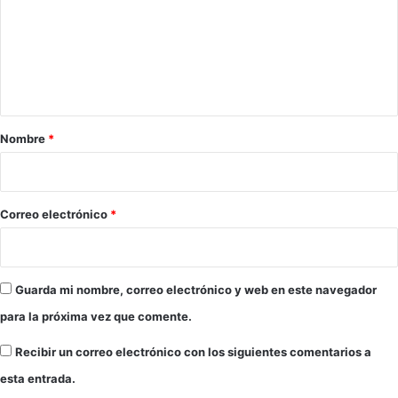
l
l
e
l
N
e
i
n
r
l
t
o
o
s
/
a
e
V
r
Nombre
*
n
i
A
i
r
l
u
o
c
s
*
Correo electrónico
*
a
d
l
e
á
l
d
N
e
Guarda mi nombre, correo electrónico y web en este navegador
i
G
l
para la próxima vez que comente.
u
o
a
.
Recibir un correo electrónico con los siguientes comentarios a
d
esta entrada.
a