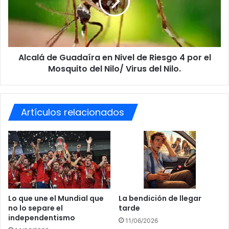
a
l
d
á
o
d
y
e
e
G
l
Alcalá de Guadaíra en Nivel de Riesgo 4 por el
u
p
Mosquito del Nilo/ Virus del Nilo.
a
e
d
l
a
i
í
g
Artículos relacionados
r
r
a
o
e
e
n
n
N
e
i
l
v
a
e
l
l
Lo que une el Mundial que
La bendición de llegar
u
no lo separe el
tarde
d
m
independentismo
e
11/06/2026
b
R