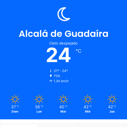
Alcalá de Guadaíra
Cielo despejado
24
℃
37º - 24º
70%
1.34 km/h
37
36
40
42
42
℃
℃
℃
℃
℃
Dom
Lun
Mar
Mié
Jue