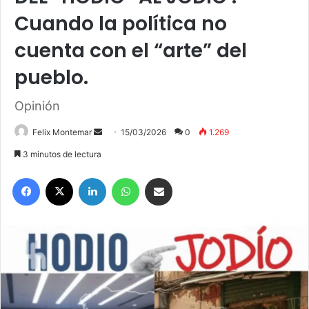
Cuando la política no
cuenta con el “arte” del
pueblo.
Opinión
Felix Montemar
S
15/03/2026
0
1.269
e
3 minutos de lectura
n
Facebook
X
LinkedIn
WhatsApp
Compartir por correo electrónico
d
a
n
e
m
a
i
l