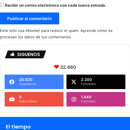
í
Recibir un correo electrónico con cada nueva entrada.
r
a
Este sitio usa Akismet para reducir el spam.
Aprende cómo se
procesan los datos de tus comentarios.
SIGUENOS
32.660
29.020
2.200
Seguidores
Followers
0
1.440
Subscribers
Followers
El tiempo