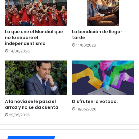
E
B
P
R
A
O
S
:
A
T
Lo que une el Mundial que
La bendición de llegar
C
no lo separe el
tarde
R
independentismo
O
A
11/06/2026
N
S
14/06/2026
E
L
L
O
M
S
O
F
L
R
I
E
N
N
A la novia se le pasa el
Disfruten lo votado.
O
T
arroz y no se da cuenta
.
E
18/05/2026
29/05/2026
S