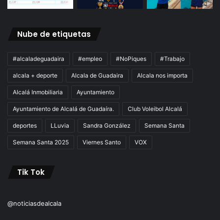
Nube de etiquetas
#alcaladeguadaira
#empleo
#NoPiques
#Trabajo
alcala + deporte
Alcala de Guadaira
Alcala nos importa
Alcalá Inmobiliaria
Ayuntamiento
Ayuntamiento de Alcalá de Guadaíra.
Club Voleibol Alcalá
deportes
LLuvia
Sandra González
Semana Santa
Semana Santa 2025
Viernes Santo
VOX
Tik Tok
@noticiasdealcala