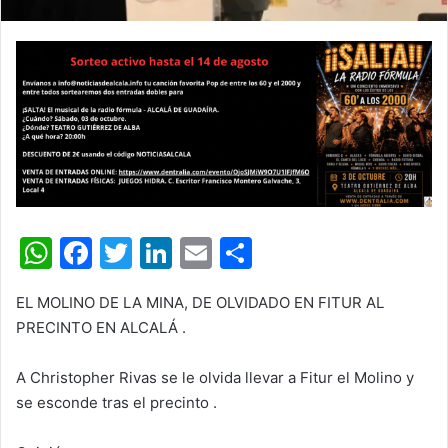
W
F
T
Li
E
C
h
a
w
n
m
o
EL MOLINO DE LA MINA, DE OLVIDADO EN FITUR AL
at
c
itt
k
ai
m
PRECINTO EN ALCALÁ .
s
e
er
e
l
p
A
b
dI
ar
A Christopher Rivas se le olvida llevar a Fitur el Molino y
se esconde tras el precinto .
p
o
n
tir
p
o