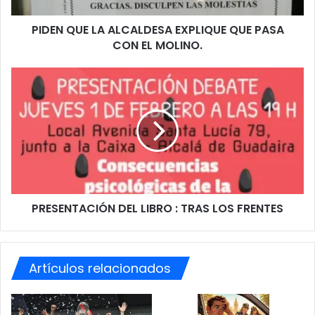
L
PIDEN QUE LA ALCALDESA EXPLIQUE QUE PASA
A
CON EL MOLINO.
A
L
C
P
A
R
L
E
D
S
E
E
S
N
A
T
E
A
X
C
P
PRESENTACIÓN DEL LIBRO : TRAS LOS FRENTES
I
L
Ó
I
N
Q
D
U
Artículos relacionados
E
E
L
Q
L
U
I