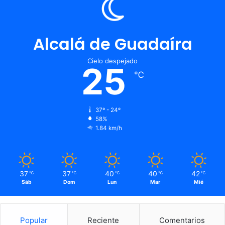
Alcalá de Guadaíra
Cielo despejado
25
℃
37º - 24º
58%
1.84 km/h
37
37
40
40
42
℃
℃
℃
℃
℃
Sáb
Dom
Lun
Mar
Mié
Popular
Reciente
Comentarios