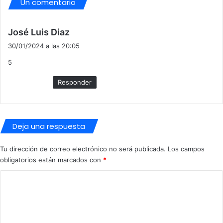
Un comentario
d
José Luis Diaz
i
30/01/2024 a las 20:05
c
5
e
:
Responder
Deja una respuesta
Tu dirección de correo electrónico no será publicada.
Los campos
obligatorios están marcados con
*
C
o
m
e