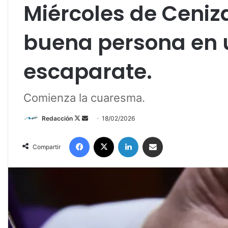
Miércoles de Ceniza
buena persona en
escaparate.
Comienza la cuaresma.
Redacción
F
S
18/02/2026
o
e
Facebook
X
LinkedIn
Compartir por correo electrónico
l
n
Compartir
l
d
o
a
w
n
o
e
n
m
X
a