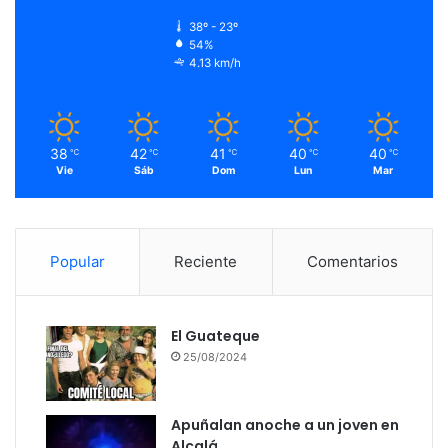
38º - 23º
54%
4.13 km/h
38
42
41
40
40
℃
℃
℃
℃
℃
Vie
Sáb
Dom
Lun
Mar
Popular
Reciente
Comentarios
El Guateque
25/08/2024
Apuñalan anoche a un joven en
Alcalá