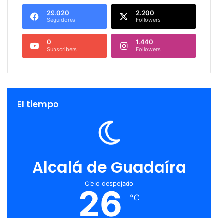
29.020
2.200
Seguidores
Followers
0
1.440
Subscribers
Followers
El tiempo
Alcalá de Guadaíra
Cielo despejado
26
℃