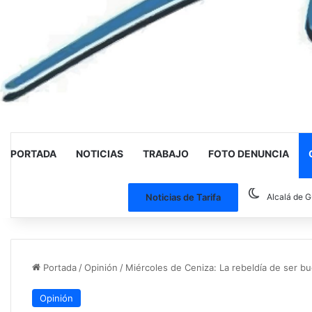
PORTADA
NOTICIAS
TRABAJO
FOTO DENUNCIA
Noticias de Tarifa
Alcalá de G
Portada
/
Opinión
/
Miércoles de Ceniza: La rebeldía de ser 
Opinión