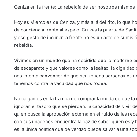
s
e
er
e
l
p
Ceniza en la frente: La rebeldía de ser nosotros mismos
A
b
dI
ar
p
o
n
tir
Hoy es Miércoles de Ceniza, y más allá del rito, lo que
p
o
de conciencia frente al espejo. Cruzas la puerta de Sant
y ese gesto de inclinar la frente no es un acto de sumisi
k
rebeldía.
Vivimos en un mundo que ha decidido que lo moderno es 
de escaparate y que valores como la lealtad, la dignidad 
nos intenta convencer de que ser «buena persona» es un
tenemos contra la vacuidad que nos rodea.
No caigamos en la trampa de comprar la moda de que la 
ignoran el tesoro que se pierden: la capacidad de vivir d
quien busca la aprobación externa en el ruido de las redes
con sus imágenes encuentra la paz de saber quién es y h
es la única política que de verdad puede salvar a una so