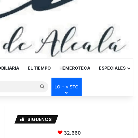
BILIARIA
EL TIEMPO
HEMEROTECA
ESPECIALES
Buscar
LO + VISTO
por
SIGUENOS
32.660