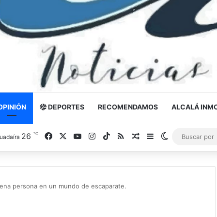
OPINIÓN
DEPORTES
RECOMENDAMOS
ALCALÁ INMO
℃
26
Facebook
X
YouTube
Instagram
TikTok
RSS
Noticia al azar
Barra lateral
Switch skin
uadaíra
buena persona en un mundo de escaparate.