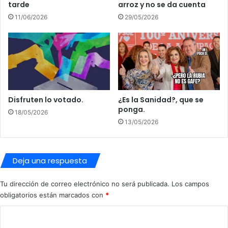
tarde
arroz y no se da cuenta
a
s
í
d
11/06/2026
29/05/2026
r
e
a
4
0
°
C
Disfruten lo votado.
¿Es la Sanidad?, que se
ponga.
18/05/2026
13/05/2026
Deja una respuesta
Tu dirección de correo electrónico no será publicada.
Los campos
obligatorios están marcados con
*
C