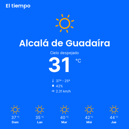
El tiempo
Alcalá de Guadaíra
Cielo despejado
31
℃
37º - 25º
42%
2.31 km/h
37
35
40
42
44
℃
℃
℃
℃
℃
Dom
Lun
Mar
Mié
Jue