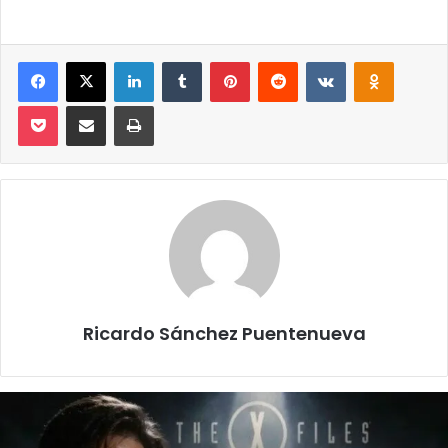
Facebook
X
LinkedIn
Tumblr
Pinterest
Reddit
VKontakte
Odnoklassniki
Pocket
Compartir por correo electrónico
Imprimir
Ricardo Sánchez Puentenueva