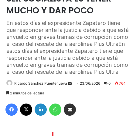
MUCHO Y DAR POCO
En estos días el expresidente Zapatero tiene
que responder ante la justicia debido a que está
envuelto en graves tramas de corrupción como
el caso del rescate de la aerolínea Plus UltraEn
estos días el expresidente Zapatero tiene que
responder ante la justicia debido a que está
envuelto en graves tramas de corrupción como
el caso del rescate de la aerolínea Plus Ultra
Ricardo Sánchez Puentenueva
S
23/06/2026
0
764
e
2 minutos de lectura
n
Facebook
X
LinkedIn
WhatsApp
Compartir por correo electrónico
d
a
n
e
m