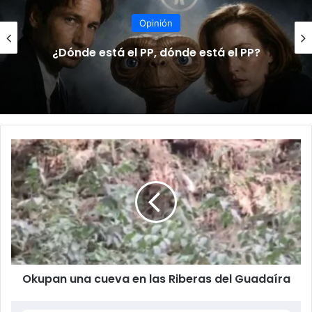
Opinión
¿Dónde está el PP, dónde está el PP?
O
k
u
p
a
n
u
n
a
Okupan una cueva en las Riberas del Guadaíra
c
u
e
A