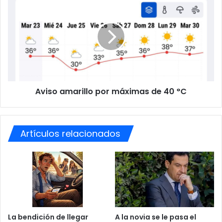
v
v
a
i
e
s
n
o
l
a
a
m
s
a
R
r
Aviso amarillo por máximas de 40 °C
i
i
b
l
e
l
r
o
Artículos relacionados
a
p
s
o
d
r
e
m
l
á
G
x
u
i
a
m
d
a
La bendición de llegar
A la novia se le pasa el