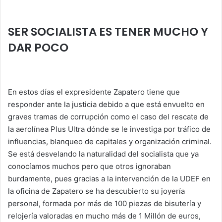
at
c
itt
k
ai
m
s
e
er
e
l
p
SER SOCIALISTA ES TENER MUCHO Y
A
b
dI
ar
DAR POCO
p
o
n
tir
p
o
k
En estos días el expresidente Zapatero tiene que
responder ante la justicia debido a que está envuelto en
graves tramas de corrupción como el caso del rescate de
la aerolínea Plus Ultra dónde se le investiga por tráfico de
influencias, blanqueo de capitales y organización criminal.
Se está desvelando la naturalidad del socialista que ya
conocíamos muchos pero que otros ignoraban
burdamente, pues gracias a la intervención de la UDEF en
la oficina de Zapatero se ha descubierto su joyería
personal, formada por más de 100 piezas de bisutería y
relojería valoradas en mucho más de 1 Millón de euros,